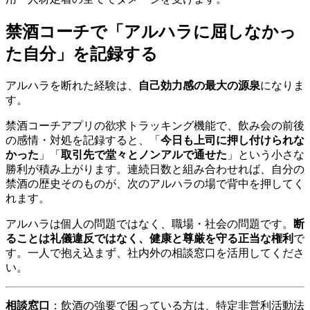
禁酒コーチで「アルハラに屈しなかっ
た自分」を記録する
アルハラを断れた経験は、
自己効力感の最大の源泉
になりま
す。
禁酒コーチアプリの欲求トラッキング機能で、飲み会の前後
の感情・対処を記録すると、「
今日も上司に押し付けられな
かった
」「
取引先で堂々とノンアルで通せた
」という小さな
勝利が積み上がります。連続日数と組み合わせれば、自分の
禁酒の歴史そのものが、次のアルハラの場で背中を押してく
れます。
アルハラは個人の問題ではなく、職場・社会の問題です。
断
ることは礼儀違反ではなく、健康と尊厳を守る正当な権利
で
す。一人で抱え込まず、社内外の相談窓口を活用してくださ
い。
相談窓口
：飲酒の強要で困っている方は、特定非営利活動法