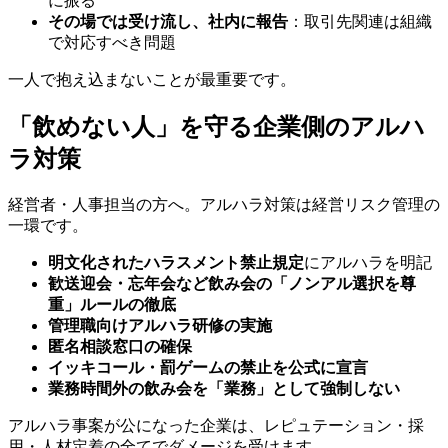
に振る
その場では受け流し、社内に報告
：取引先関連は組織
で対応すべき問題
一人で抱え込まないことが最重要です。
「飲めない人」を守る企業側のアルハ
ラ対策
経営者・人事担当の方へ。アルハラ対策は経営リスク管理の
一環です。
明文化されたハラスメント禁止規定
にアルハラを明記
歓送迎会・忘年会など飲み会の「ノンアル選択を尊
重」ルールの徹底
管理職向けアルハラ研修の実施
匿名相談窓口の確保
イッキコール・罰ゲームの禁止を公式に宣言
業務時間外の飲み会を「業務」として強制しない
アルハラ事案が公になった企業は、レピュテーション・採
用・人材定着の全てでダメージを受けます。