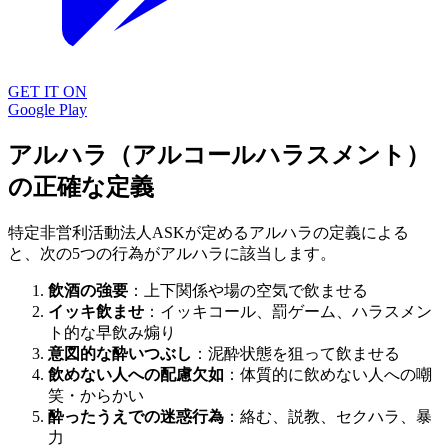
GET IT ON
Google Play
アルハラ（アルコールハラスメント）
の正確な定義
特定非営利活動法人ASKが定めるアルハラの定義による
と、次の5つの行為がアルハラに該当します。
飲酒の強要
：上下関係や場の空気で飲ませる
イッキ飲ませ
：イッキコール、罰ゲーム、ハラスメン
ト的な早飲み煽り
意図的な酔いつぶし
：泥酔状態を狙って飲ませる
飲めない人への配慮欠如
：体質的に飲めない人への嘲
笑・からかい
酔ったうえでの迷惑行為
：絡む、説教、セクハラ、暴
力