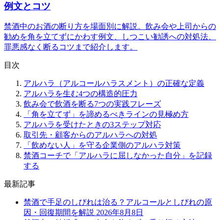
例文とコツ
禁酒中のお酒の断り方を場面別に解説。飲み会や上司からの
勧めを角を立てずにかわす例文、しつこい勧誘への対処法、
罪悪感なく断るコツまで紹介します。
目次
アルハラ（アルコールハラスメント）の正確な定義
アルハラを生む4つの構造的圧力
飲み会で飲酒を断る7つの実践フレーズ
「角を立てず」を諦めるべきラインの見極め方
アルハラを受けたときの3ステップ対応
取引先・顧客からのアルハラへの対処
「飲めない人」を守る企業側のアルハラ対策
禁酒コーチで「アルハラに屈しなかった自分」を記録
する
最新記事
禁酒で手足のしびれは治る？アルコールとしびれの原
因・回復期間を解説
2026年8月8日