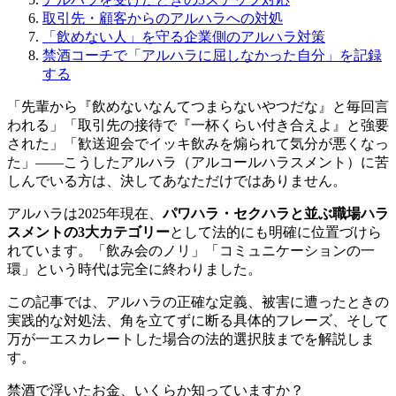
取引先・顧客からのアルハラへの対処
「飲めない人」を守る企業側のアルハラ対策
禁酒コーチで「アルハラに屈しなかった自分」を記録
する
「先輩から『飲めないなんてつまらないやつだな』と毎回言
われる」「取引先の接待で『一杯くらい付き合えよ』と強要
された」「歓送迎会でイッキ飲みを煽られて気分が悪くなっ
た」——こうしたアルハラ（アルコールハラスメント）に苦
しんでいる方は、決してあなただけではありません。
アルハラは2025年現在、
パワハラ・セクハラと並ぶ職場ハラ
スメントの3大カテゴリー
として法的にも明確に位置づけら
れています。「飲み会のノリ」「コミュニケーションの一
環」という時代は完全に終わりました。
この記事では、アルハラの正確な定義、被害に遭ったときの
実践的な対処法、角を立てずに断る具体的フレーズ、そして
万が一エスカレートした場合の法的選択肢までを解説しま
す。
禁酒で浮いたお金、いくらか知っていますか？