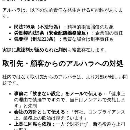
アルハラは、以下の法的責任を発生させる可能性がありま
す。
民法709条（不法行為）
：精神的損害賠償の対象
労働契約法5条（安全配慮義務違反）
：企業側の責任
強要罪（刑法223条）
：悪質な場合は刑事責任も
実際に
慰謝料が認められた判例
も複数存在します。
取引先・顧客からのアルハラへの対処
社内ではなく取引先からのアルハラは、より対処が難しい問
題です。
事前に「飲まない設定」をメールで伝える
：「健康上
の理由で禁酒中ですので、当日はノンアルで失礼しま
す」と先制
会社の方針として伝える
：「弊社、コンプライアンス
上、業務上の飲酒は控えています」
上長に同席を依頼
：一人で対応せず、断る役割を上司