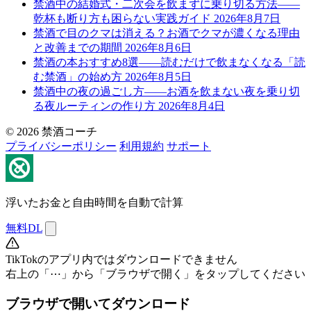
禁酒中の結婚式・二次会を飲まずに乗り切る方法——
乾杯も断り方も困らない実践ガイド
2026年8月7日
禁酒で目のクマは消える？お酒でクマが濃くなる理由
と改善までの期間
2026年8月6日
禁酒の本おすすめ8選——読むだけで飲まなくなる「読
む禁酒」の始め方
2026年8月5日
禁酒中の夜の過ごし方——お酒を飲まない夜を乗り切
る夜ルーティンの作り方
2026年8月4日
© 2026 禁酒コーチ
プライバシーポリシー
利用規約
サポート
浮いたお金と自由時間を自動で計算
無料DL
TikTokのアプリ内ではダウンロードできません
右上の「⋯」から「ブラウザで開く」をタップしてください
ブラウザで開いてダウンロード