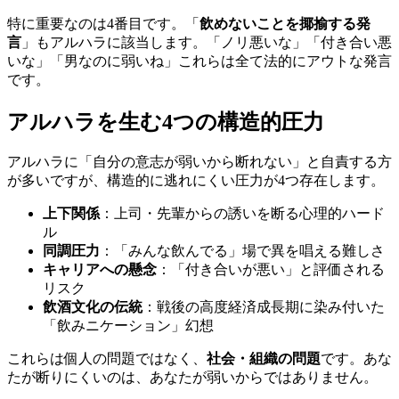
特に重要なのは4番目です。「
飲めないことを揶揄する発
言
」もアルハラに該当します。「ノリ悪いな」「付き合い悪
いな」「男なのに弱いね」これらは全て法的にアウトな発言
です。
アルハラを生む4つの構造的圧力
アルハラに「自分の意志が弱いから断れない」と自責する方
が多いですが、構造的に逃れにくい圧力が4つ存在します。
上下関係
：上司・先輩からの誘いを断る心理的ハード
ル
同調圧力
：「みんな飲んでる」場で異を唱える難しさ
キャリアへの懸念
：「付き合いが悪い」と評価される
リスク
飲酒文化の伝統
：戦後の高度経済成長期に染み付いた
「飲みニケーション」幻想
これらは個人の問題ではなく、
社会・組織の問題
です。あな
たが断りにくいのは、あなたが弱いからではありません。