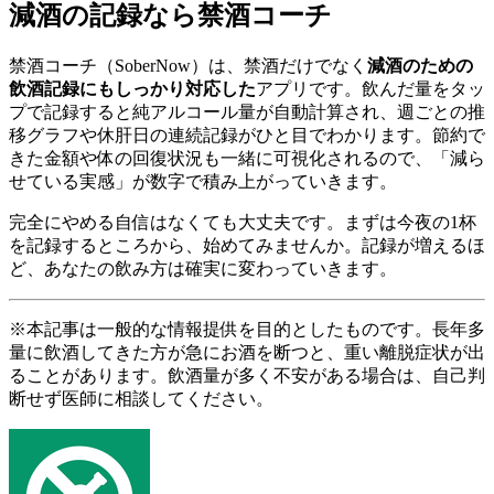
減酒の記録なら禁酒コーチ
禁酒コーチ（SoberNow）は、禁酒だけでなく
減酒のための
飲酒記録にもしっかり対応した
アプリです。飲んだ量をタッ
プで記録すると純アルコール量が自動計算され、週ごとの推
移グラフや休肝日の連続記録がひと目でわかります。節約で
きた金額や体の回復状況も一緒に可視化されるので、「減ら
せている実感」が数字で積み上がっていきます。
完全にやめる自信はなくても大丈夫です。まずは今夜の1杯
を記録するところから、始めてみませんか。記録が増えるほ
ど、あなたの飲み方は確実に変わっていきます。
※本記事は一般的な情報提供を目的としたものです。長年多
量に飲酒してきた方が急にお酒を断つと、重い離脱症状が出
ることがあります。飲酒量が多く不安がある場合は、自己判
断せず医師に相談してください。