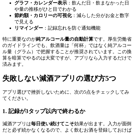
グラフ・カレンダー表示
：飲んだ日・飲まなかった日
や量の推移がひと目でわかる
節約額・カロリーの可視化
：減らした分がお金と数字
で見える
リマインダー
：記録忘れを防ぐ通知機能
特に重要なのが
純アルコール量の自動計算
です。厚生労働省
のガイドラインでも、飲酒量は「何杯」ではなく純アルコー
ル量（グラム）で把握することが推奨されています。この換
算を暗算でやるのは大変ですが、アプリなら入力するだけで
済みます。
失敗しない減酒アプリの選び方5つ
アプリ選びで挫折しないために、次の5点をチェックしてみ
てください。
1. 記録が3タップ以内で終わるか
減酒アプリは
毎日使い続けてこそ
効果が出ます。入力が面倒
だと必ず続かなくなるので、よく飲むお酒を登録しておけば