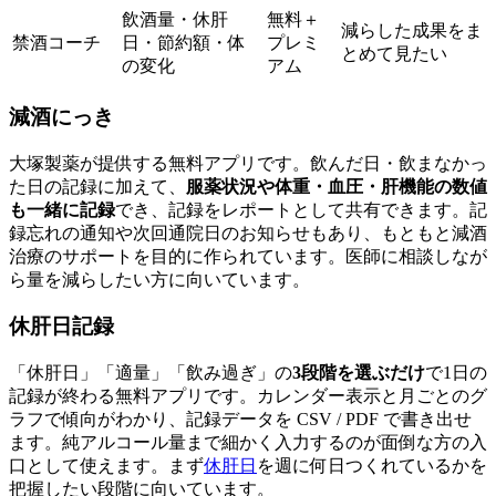
飲酒量・休肝
無料＋
減らした成果をま
禁酒コーチ
日・節約額・体
プレミ
とめて見たい
の変化
アム
減酒にっき
大塚製薬が提供する無料アプリです。飲んだ日・飲まなかっ
た日の記録に加えて、
服薬状況や体重・血圧・肝機能の数値
も一緒に記録
でき、記録をレポートとして共有できます。記
録忘れの通知や次回通院日のお知らせもあり、もともと減酒
治療のサポートを目的に作られています。医師に相談しなが
ら量を減らしたい方に向いています。
休肝日記録
「休肝日」「適量」「飲み過ぎ」の
3段階を選ぶだけ
で1日の
記録が終わる無料アプリです。カレンダー表示と月ごとのグ
ラフで傾向がわかり、記録データを CSV / PDF で書き出せ
ます。純アルコール量まで細かく入力するのが面倒な方の入
口として使えます。まず
休肝日
を週に何日つくれているかを
把握したい段階に向いています。