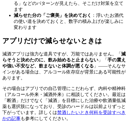
る」などのパターンが見えたら、そこだけ対策を立て
ます
減らせた分の「ご褒美」を決めておく
：浮いたお酒代
の使い道を決めておくと、数字の積み上げが楽しみに
変わります
アプリだけで減らせないときは
減酒アプリは強力な道具ですが、万能ではありません。「
減
らそうと決めたのに、飲み始めると止まらない
」「
手の震え
や強い不安など、飲まないと体調が悪くなる
」——そんなサ
インがある場合は、アルコール依存症が背景にある可能性が
あります。
その場合はアプリでの自己管理にこだわらず、内科や精神科
（アルコール外来・減酒外来）に相談してください。最近は
「断酒」だけでなく「減酒」を目標にした治療や飲酒量低減
薬も選択肢になっており、受診のハードルは以前よりずっと
下がっています。詳しくは
禁酒したいとき何科を受診すべき
かの記事
も参考にしてください。