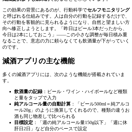
この効果の背景にあるのが、行動科学で
セルフモニタリング
と呼ばれる仕組みです。人は自分の行動を記録するだけで、
その行動を客観的に見られるようになり、自然と望ましい方
向へ修正しようとします。「昨日はビール3本だったから、
今日は2本にしておこう」——この小さな調整が毎日積み重
なることで、意志の力に頼らなくても飲酒量が下がっていく
のです。
減酒アプリの主な機能
多くの減酒アプリには、次のような機能が搭載されていま
す。
飲酒量の記録
：ビール・ワイン・ハイボールなど種類
と量をタップで入力
純アルコール量の自動計算
：「ビール500ml＝純アルコ
ール20g」のように換算してくれるので、種類の違うお
酒も同じ物差しで比べられる
目標設定
：「週の純アルコール量150g以下」「週に休
肝日2日」など自分のペースで設定