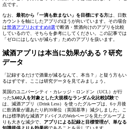
点です。
なお、
最初から「一滴も飲まない」を目標にする方
は、日数
カウントを軸にしたアプリのほうが向いています。その場合
は
禁酒アプリおすすめ8選
で断酒・禁酒向けのアプリを比較
しているので、そちらを参考にしてください。この記事では
「ゼロにはしないが減らす」ためのアプリを扱います。
減酒アプリは本当に効果がある？研究
データ
「記録するだけで酒量が減るなんて、本当？」と疑う方もい
るはずです。ここは研究データを見てみましょう。
英国のユニバーシティ・カレッジ・ロンドン（UCL）が行
った
5,602人を対象とした大規模なランダム化比較試験
で
は、減酒アプリ（Drink Less）を使ったグループは、6ヶ月後
に飲酒量が週あたり約39単位（英国基準）減少しました。こ
れは標準的な減酒アドバイスのWebページを見たグループよ
りも大きな減少で、
アプリによる記録と目標管理が、単なる
知識提供よりも効果的
であることを示しています。