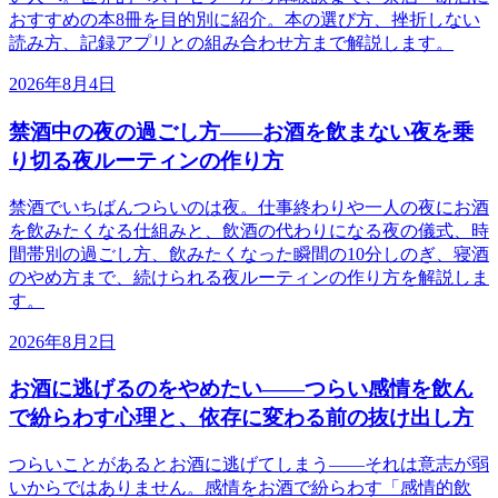
おすすめの本8冊を目的別に紹介。本の選び方、挫折しない
読み方、記録アプリとの組み合わせ方まで解説します。
2026年8月4日
禁酒中の夜の過ごし方——お酒を飲まない夜を乗
り切る夜ルーティンの作り方
禁酒でいちばんつらいのは夜。仕事終わりや一人の夜にお酒
を飲みたくなる仕組みと、飲酒の代わりになる夜の儀式、時
間帯別の過ごし方、飲みたくなった瞬間の10分しのぎ、寝酒
のやめ方まで、続けられる夜ルーティンの作り方を解説しま
す。
2026年8月2日
お酒に逃げるのをやめたい——つらい感情を飲ん
で紛らわす心理と、依存に変わる前の抜け出し方
つらいことがあるとお酒に逃げてしまう——それは意志が弱
いからではありません。感情をお酒で紛らわす「感情的飲