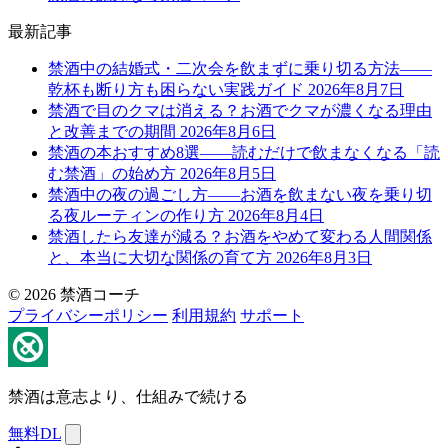
最新記事
禁酒中の結婚式・二次会を飲まずに乗り切る方法——
乾杯も断り方も困らない実践ガイド
2026年8月7日
禁酒で目のクマは消える？お酒でクマが濃くなる理由
と改善までの期間
2026年8月6日
禁酒の本おすすめ8選——読むだけで飲まなくなる「読
む禁酒」の始め方
2026年8月5日
禁酒中の夜の過ごし方——お酒を飲まない夜を乗り切
る夜ルーティンの作り方
2026年8月4日
禁酒したら友達が減る？お酒をやめて変わる人間関係
と、本当に大切な関係の育て方
2026年8月3日
© 2026 禁酒コーチ
プライバシーポリシー
利用規約
サポート
禁酒は意志より、仕組みで続ける
無料DL