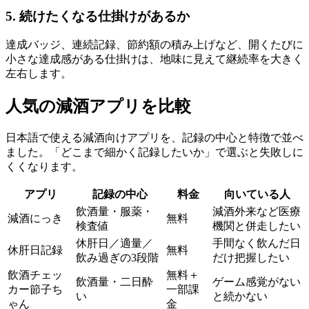
5. 続けたくなる仕掛けがあるか
達成バッジ、連続記録、節約額の積み上げなど、開くたびに
小さな達成感がある仕掛けは、地味に見えて継続率を大きく
左右します。
人気の減酒アプリを比較
日本語で使える減酒向けアプリを、記録の中心と特徴で並べ
ました。「どこまで細かく記録したいか」で選ぶと失敗しに
くくなります。
アプリ
記録の中心
料金
向いている人
飲酒量・服薬・
減酒外来など医療
減酒にっき
無料
検査値
機関と併走したい
休肝日／適量／
手間なく飲んだ日
休肝日記録
無料
飲み過ぎの3段階
だけ把握したい
飲酒チェッ
無料＋
飲酒量・二日酔
ゲーム感覚がない
カー節子ち
一部課
い
と続かない
ゃん
金