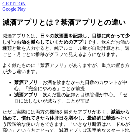
GET IT ON
Google Play
減酒アプリとは？禁酒アプリとの違い
減酒アプリとは、
日々の飲酒量を記録し、目標に向かって少
しずつお酒を減らしていくためのアプリ
です。飲んだお酒の
種類と量を入力すると、純アルコール量が自動計算され、週
ごと・月ごとの推移がグラフで見えるようになります。
よく似たものに「禁酒アプリ」がありますが、重点の置き方
が少し違います。
禁酒アプリ
：お酒を飲まなかった日数のカウントが中
心。「完全にやめる」ことが前提
減酒アプリ
：飲んだ量の記録と目標管理が中心。「ゼ
ロにはしないが減らす」ことが前提
ただし実際には両方の機能を備えたアプリが多く、
減酒から
始めて、慣れてきたら休肝日を増やし、最終的に禁酒へ
とい
う段階的な使い方もできます。「いきなり断酒はハードルが
高い」という方にとって、減酒アプリは現実的なスタート地