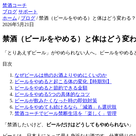
禁酒コーチ
ブログ
サポート
ホーム
/
ブログ
/
禁酒（ビールをやめる）と体はどう変わる？
2026年5月21日
禁酒（ビールをやめる）と体はどう変
「とりあえずビール」がやめられない人へ。ビールをやめる
目次
なぜビールは他のお酒よりやめにくいのか
ビールをやめると起こる体の変化【時期別】
ビールをやめると節約できる金額
ビールをやめる5つの具体的なコツ
ビールが飲みたくなった時の即効対策
ビールをやめても続けるなら「減酒」も選択肢
禁酒コーチでビール禁断生活を「楽しく」管理
「禁酒したいけど、
ビールだけはどうしてもやめられない
」
ビールは、日本人にとって最も身近なお酒です。仕事帰りの1