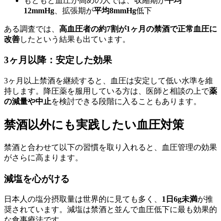
もともと血圧が高めの人では、収縮期が
平均
12mmHg
、拡張期が
平均8mmHg
低下
ある調査では、
高血圧者の約7割が1ヶ月の禁酒で正常血圧に
改善
したという結果も出ています。
3ヶ月以降：安定した効果
3ヶ月以上禁酒を継続すると、血圧は安定して低い水準を維
持します。降圧薬を服用している方は、医師と相談の上で
薬
の減量や中止
を検討できる段階に入ることもあります。
禁酒以外にも実践したい血圧対策
禁酒と合わせて以下の習慣を取り入れると、血圧管理の効果
がさらに高まります。
減塩を心がける
日本人の塩分摂取量は世界的に見ても多く、
1日6g未満
が推
奨されています。減塩は禁酒と並んで血圧低下に最も効果的
な食事療法です。