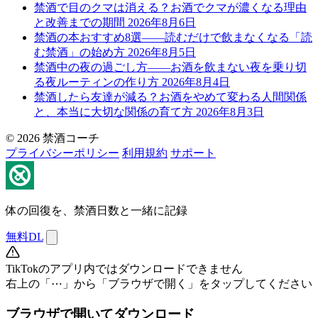
禁酒で目のクマは消える？お酒でクマが濃くなる理由
と改善までの期間
2026年8月6日
禁酒の本おすすめ8選——読むだけで飲まなくなる「読
む禁酒」の始め方
2026年8月5日
禁酒中の夜の過ごし方——お酒を飲まない夜を乗り切
る夜ルーティンの作り方
2026年8月4日
禁酒したら友達が減る？お酒をやめて変わる人間関係
と、本当に大切な関係の育て方
2026年8月3日
© 2026 禁酒コーチ
プライバシーポリシー
利用規約
サポート
体の回復を、禁酒日数と一緒に記録
無料DL
TikTokのアプリ内ではダウンロードできません
右上の「⋯」から「ブラウザで開く」をタップしてください
ブラウザで開いてダウンロード