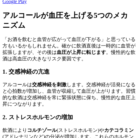
Google Play
アルコールが血圧を上げる5つのメカ
ニズム
「お酒を飲むと血管が広がって血圧が下がる」と思っている
方もいるかもしれません。確かに飲酒直後は一時的に血管が
拡張しますが、その後は
血圧が上昇に転じます
。慢性的な飲
酒は高血圧の大きなリスク要因です。
1. 交感神経の亢進
アルコールは
交感神経を刺激
します。交感神経が活発になる
と心拍数が増加し、血管が収縮して血圧が上がります。習慣
的な飲酒は交感神経を常に緊張状態に保ち、慢性的な血圧上
昇につながります。
2. ストレスホルモンの増加
飲酒により
コルチゾール
(ストレスホルモン)や
カテコラミン
(アドレナリンなど)の分泌が増加します。これらのホルモン