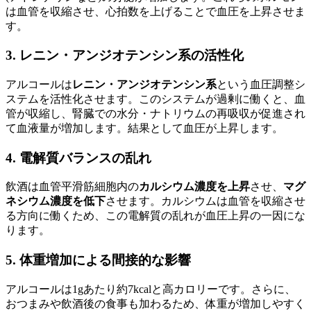
は血管を収縮させ、心拍数を上げることで血圧を上昇させま
す。
3. レニン・アンジオテンシン系の活性化
アルコールは
レニン・アンジオテンシン系
という血圧調整シ
ステムを活性化させます。このシステムが過剰に働くと、血
管が収縮し、腎臓での水分・ナトリウムの再吸収が促進され
て血液量が増加します。結果として血圧が上昇します。
4. 電解質バランスの乱れ
飲酒は血管平滑筋細胞内の
カルシウム濃度を上昇
させ、
マグ
ネシウム濃度を低下
させます。カルシウムは血管を収縮させ
る方向に働くため、この電解質の乱れが血圧上昇の一因にな
ります。
5. 体重増加による間接的な影響
アルコールは1gあたり約7kcalと高カロリーです。さらに、
おつまみや飲酒後の食事も加わるため、体重が増加しやすく