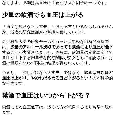
なります。肥満は高血圧の主要なリスク因子の一つです。
少量の飲酒でも血圧は上がる
「適度な飲酒なら大丈夫」と考える方もいるかもしれません
が、最近の研究は従来の常識を覆しています。
東京科学大学の研究チームが行った大規模な縦断的解析で
は、
少量のアルコール摂取であっても禁酒により血圧が低下
する
ことが実証されました。さらに、飲酒量の変化に応じて
血圧が上下する
用量依存的な関係
が男女ともに確認され、お
酒の種類を問わず同様の結果が得られています。
つまり、「少しだけなら大丈夫」ではなく、
飲めば飲むほど
血圧は上がり、やめればやめるほど下がる
というのが科学的
な事実です。
禁酒で血圧はいつから下がる？
禁酒による血圧低下は、多くの方が想像するよりも早く現れ
ます。