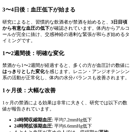
3〜4日後：血圧低下が始まる
研究によると、習慣的な飲酒者が禁酒を始めると、
3日目頃
から有意な血圧の低下
が確認されています。体内からアルコ
ールが完全に抜け、交感神経の過剰な緊張が和らぎ始めるタ
イミングです。
1〜2週間後：明確な変化
禁酒から1〜2週間が経過すると、多くの方が血圧計の数値に
はっきりとした変化
を感じます。レニン・アンジオテンシン
系の活動が正常化し、体内の水分バランスも改善されます。
1ヶ月後：大幅な改善
1ヶ月の禁酒による効果は非常に大きく、研究では以下の数
値が報告されています。
24時間収縮期血圧
: 平均7.2mmHg低下
24時間拡張期血圧
: 平均6.6mmHg低下