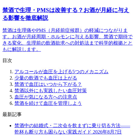
禁酒で生理・PMSは改善する？お酒が月経に与え
る影響を徹底解説
禁酒は生理痛やPMS（月経前症候群）の軽減につながりま
す。お酒が月経周期・ホルモンに与える影響、禁酒で期待で
きる変化、生理前の飲酒欲求への対処法まで科学的根拠とと
もに解説します。
目次
アルコールが血圧を上げる5つのメカニズム
少量の飲酒でも血圧は上がる
禁酒で血圧はいつから下がる？
禁酒以外にも実践したい血圧対策
血圧が気になる方への注意点
禁酒を続けて血圧を管理しよう
最新記事
禁酒中の結婚式・二次会を飲まずに乗り切る方法——
乾杯も断り方も困らない実践ガイド
2026年8月7日