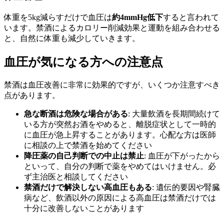
体重を5kg減らすだけで血圧は
約4mmHg低下
すると言われて
います。禁酒によるカロリー削減効果と運動を組み合わせる
と、自然に体重も減少していきます。
血圧が気になる方への注意点
禁酒は血圧改善に非常に効果的ですが、いくつか注意すべき
点があります。
急な断酒は危険な場合がある
: 大量飲酒を長期間続けて
いる方が突然お酒をやめると、離脱症状として一時的
に血圧が急上昇することがあります。心配な方は医師
に相談の上で禁酒を始めてください
降圧薬の自己判断での中止は禁止
: 血圧が下がったから
といって、自分の判断で薬をやめてはいけません。必
ず主治医と相談してください
禁酒だけで解決しない高血圧もある
: 遺伝的要因や腎臓
病など、飲酒以外の原因による高血圧は禁酒だけでは
十分に改善しないことがあります