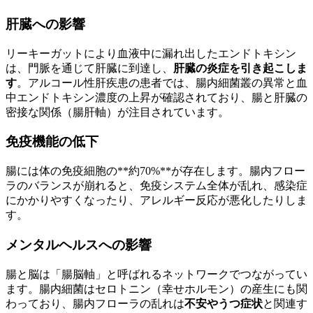
肝臓への影響
リーキーガットにより血液中に漏れ出したエンドトキシン
は、門脈を通じて肝臓に到達し、
肝臓の炎症を引き起こしま
す
。アルコール性肝疾患の患者では、腸内細菌叢の異常と血
中エンドトキシン濃度の上昇が確認されており、腸と肝臓の
密接な関係（腸肝軸）が注目されています。
免疫機能の低下
腸には体の免疫細胞の**約70%**が存在します。腸内フロー
ラのバランスが崩れると、免疫システム全体が乱れ、感染症
にかかりやすくなったり、アレルギー反応が悪化したりしま
す。
メンタルヘルスへの影響
腸と脳は「腸脳軸」と呼ばれるネットワークでつながってい
ます。腸内細菌はセロトニン（幸せホルモン）の産生にも関
わっており、腸内フローラの乱れは
不安やうつ症状
と関連す