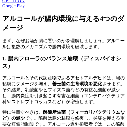
GET IT ON
Google Play
アルコールが腸内環境に与える4つのダ
メージ
まず、なぜお酒が腸に悪いのかを理解しましょう。アルコー
ルは複数のメカニズムで腸内環境を破壊します。
1. 腸内フローラのバランス崩壊（ディスバイオシ
ス）
アルコールとその代謝産物であるアセトアルデヒドは、腸の
粘膜にダメージを与え、
善玉菌の生育環境を悪化
させます。
その結果、乳酸菌やビフィズス菌などの有益な細菌が減少
し、腸内炎症を引き起こす有害な細菌（エンテロバクテリア
科やストレプトコッカスなど）が増殖します。
特に注目すべきは、
酪酸産生菌（フィーカリバクテリウムな
ど）の減少
です。酪酸は腸の粘膜を修復し、炎症を抑える重
要な短鎖脂肪酸です。アルコール過剰摂取者では、この酪酸