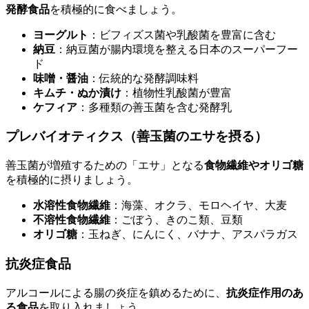
発酵食品
を積極的に食べましょう。
ヨーグルト
：ビフィズス菌や乳酸菌を豊富に含む
納豆
：納豆菌が腸内環境を整える日本のスーパーフー
ド
味噌・醤油
：伝統的な発酵調味料
キムチ・ぬか漬け
：植物性乳酸菌が豊富
ケフィア
：多種類の善玉菌を含む発酵乳
プレバイオティクス（善玉菌のエサを摂る）
善玉菌が増殖するための「エサ」となる
食物繊維やオリゴ糖
を積極的に摂りましょう。
水溶性食物繊維
：海藻、オクラ、モロヘイヤ、大麦
不溶性食物繊維
：ごぼう、きのこ類、豆類
オリゴ糖
：玉ねぎ、にんにく、バナナ、アスパラガス
抗炎症食品
アルコールによる腸の炎症を鎮めるために、
抗炎症作用のあ
る食品
を取り入れましょう。