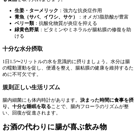
生姜・ターメリック
：強力な抗炎症作用
青魚（サバ、イワシ、サケ）
：オメガ3脂肪酸が豊富
ベリー類
：抗酸化物質が炎症を抑える
緑黄色野菜
：ビタミンやミネラルが腸粘膜の修復を助
ける
十分な水分摂取
1日1.5〜2リットルの水を意識的に摂りましょう。水分は腸
の蠕動運動を促し、便通を整え、腸粘膜の健康を維持するた
めに不可欠です。
規則正しい生活リズム
腸内細菌にも体内時計があります。
決まった時間に食事を摂
り、十分な睡眠を取る
ことで、腸内フローラのリズムが整
い、回復が促進されます。
お酒の代わりに腸が喜ぶ飲み物