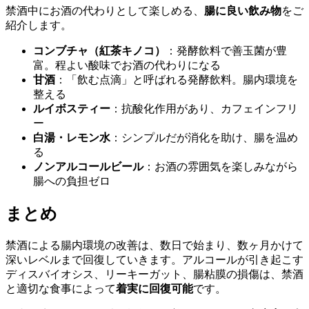
禁酒中にお酒の代わりとして楽しめる、
腸に良い飲み物
をご
紹介します。
コンブチャ（紅茶キノコ）
：発酵飲料で善玉菌が豊
富。程よい酸味でお酒の代わりになる
甘酒
：「飲む点滴」と呼ばれる発酵飲料。腸内環境を
整える
ルイボスティー
：抗酸化作用があり、カフェインフリ
ー
白湯・レモン水
：シンプルだが消化を助け、腸を温め
る
ノンアルコールビール
：お酒の雰囲気を楽しみながら
腸への負担ゼロ
まとめ
禁酒による腸内環境の改善は、数日で始まり、数ヶ月かけて
深いレベルまで回復していきます。アルコールが引き起こす
ディスバイオシス、リーキーガット、腸粘膜の損傷は、禁酒
と適切な食事によって
着実に回復可能
です。