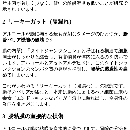
産生菌が著しく少なく、便中の酪酸濃度も低いことが研究で
示されています。
2. リーキーガット（腸漏れ）
アルコールが腸に与える最も深刻なダメージのひとつが、
腸
管バリア機能の破壊
です。
腸の内壁は「タイトジャンクション」と呼ばれる構造で細胞
同士がしっかりと結合し、有害物質が体内に入るのを防いで
います。アルコールとアセトアルデヒドは、このタイトジャ
ンクションのタンパク質の発現を抑制し、
腸壁の透過性を高
めて
しまいます。
これがいわゆる「リーキーガット（腸漏れ）」の状態です。
腸壁のバリアが緩むと、本来は腸内に留まるべき細菌由来の
毒素（エンドトキシンなど）が血液中に漏れ出し、全身性の
炎症を引き起こします。
3. 腸粘膜の直接的な損傷
アルコールは腸の粘膜を直接的に傷つけます。胃酸の分泌を