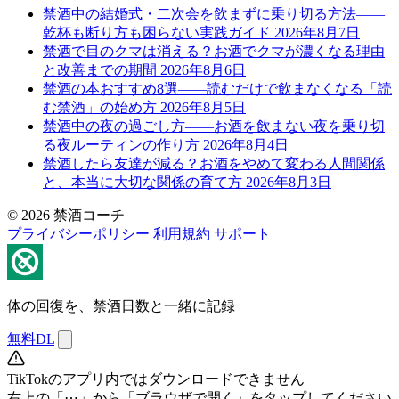
禁酒中の結婚式・二次会を飲まずに乗り切る方法——
乾杯も断り方も困らない実践ガイド
2026年8月7日
禁酒で目のクマは消える？お酒でクマが濃くなる理由
と改善までの期間
2026年8月6日
禁酒の本おすすめ8選——読むだけで飲まなくなる「読
む禁酒」の始め方
2026年8月5日
禁酒中の夜の過ごし方——お酒を飲まない夜を乗り切
る夜ルーティンの作り方
2026年8月4日
禁酒したら友達が減る？お酒をやめて変わる人間関係
と、本当に大切な関係の育て方
2026年8月3日
© 2026 禁酒コーチ
プライバシーポリシー
利用規約
サポート
体の回復を、禁酒日数と一緒に記録
無料DL
TikTokのアプリ内ではダウンロードできません
右上の「⋯」から「ブラウザで開く」をタップしてください