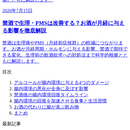
2026年7月15日
禁酒で生理・PMSは改善する？お酒が月経に与え
る影響を徹底解説
禁酒は生理痛やPMS（月経前症候群）の軽減につながりま
す。お酒が月経周期・ホルモンに与える影響、禁酒で期待で
きる変化、生理前の飲酒欲求への対処法まで科学的根拠とと
もに解説します。
目次
アルコールが腸内環境に与える4つのダメージ
腸内環境の悪化が全身に及ぼす影響
禁酒後の腸内環境回復タイムライン
腸内環境の回復を加速させる食事と生活習慣
お酒の代わりに腸が喜ぶ飲み物
まとめ
最新記事