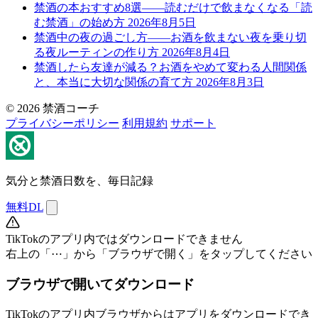
禁酒の本おすすめ8選——読むだけで飲まなくなる「読
む禁酒」の始め方
2026年8月5日
禁酒中の夜の過ごし方——お酒を飲まない夜を乗り切
る夜ルーティンの作り方
2026年8月4日
禁酒したら友達が減る？お酒をやめて変わる人間関係
と、本当に大切な関係の育て方
2026年8月3日
© 2026 禁酒コーチ
プライバシーポリシー
利用規約
サポート
気分と禁酒日数を、毎日記録
無料DL
TikTokのアプリ内ではダウンロードできません
右上の「⋯」から「ブラウザで開く」をタップしてください
ブラウザで開いてダウンロード
TikTokのアプリ内ブラウザからはアプリをダウンロードでき