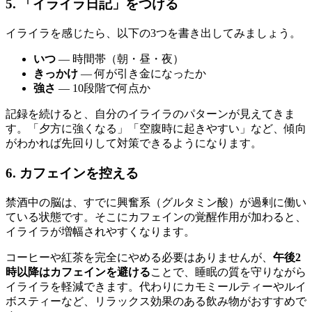
5. 「イライラ日記」をつける
イライラを感じたら、以下の3つを書き出してみましょう。
いつ
— 時間帯（朝・昼・夜）
きっかけ
— 何が引き金になったか
強さ
— 10段階で何点か
記録を続けると、自分のイライラのパターンが見えてきま
す。「夕方に強くなる」「空腹時に起きやすい」など、傾向
がわかれば先回りして対策できるようになります。
6. カフェインを控える
禁酒中の脳は、すでに興奮系（グルタミン酸）が過剰に働い
ている状態です。そこにカフェインの覚醒作用が加わると、
イライラが増幅されやすくなります。
コーヒーや紅茶を完全にやめる必要はありませんが、
午後2
時以降はカフェインを避ける
ことで、睡眠の質を守りながら
イライラを軽減できます。代わりにカモミールティーやルイ
ボスティーなど、リラックス効果のある飲み物がおすすめで