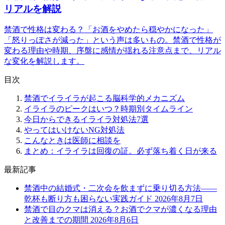
リアルを解説
禁酒で性格は変わる？「お酒をやめたら穏やかになった」
「怒りっぽさが減った」という声は多いもの。禁酒で性格が
変わる理由や時期、序盤に感情が揺れる注意点まで、リアル
な変化を解説します。
目次
禁酒でイライラが起こる脳科学的メカニズム
イライラのピークはいつ？時期別タイムライン
今日からできるイライラ対処法7選
やってはいけないNG対処法
こんなときは医師に相談を
まとめ：イライラは回復の証。必ず落ち着く日が来る
最新記事
禁酒中の結婚式・二次会を飲まずに乗り切る方法——
乾杯も断り方も困らない実践ガイド
2026年8月7日
禁酒で目のクマは消える？お酒でクマが濃くなる理由
と改善までの期間
2026年8月6日