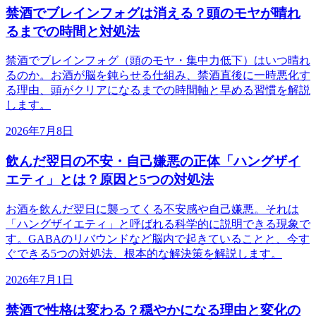
禁酒でブレインフォグは消える？頭のモヤが晴れ
るまでの時間と対処法
禁酒でブレインフォグ（頭のモヤ・集中力低下）はいつ晴れ
るのか。お酒が脳を鈍らせる仕組み、禁酒直後に一時悪化す
る理由、頭がクリアになるまでの時間軸と早める習慣を解説
します。
2026年7月8日
飲んだ翌日の不安・自己嫌悪の正体「ハングザイ
エティ」とは？原因と5つの対処法
お酒を飲んだ翌日に襲ってくる不安感や自己嫌悪。それは
「ハングザイエティ」と呼ばれる科学的に説明できる現象で
す。GABAのリバウンドなど脳内で起きていることと、今す
ぐできる5つの対処法、根本的な解決策を解説します。
2026年7月1日
禁酒で性格は変わる？穏やかになる理由と変化の