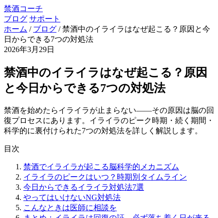
禁酒コーチ
ブログ
サポート
ホーム
/
ブログ
/
禁酒中のイライラはなぜ起こる？原因と今
日からできる7つの対処法
2026年3月29日
禁酒中のイライラはなぜ起こる？原因
と今日からできる7つの対処法
禁酒を始めたらイライラが止まらない——その原因は脳の回
復プロセスにあります。イライラのピーク時期・続く期間・
科学的に裏付けられた7つの対処法を詳しく解説します。
目次
禁酒でイライラが起こる脳科学的メカニズム
イライラのピークはいつ？時期別タイムライン
今日からできるイライラ対処法7選
やってはいけないNG対処法
こんなときは医師に相談を
まとめ：イライラは回復の証。必ず落ち着く日が来る