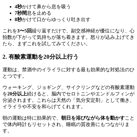
4秒
かけて鼻から息を吸う
7秒間
息を止める
8秒
かけて口からゆっくり吐き出す
これを
3〜5回
繰り返すだけで、副交感神経が優位になり、心
拍数が下がって気持ちが落ち着きます。怒りが込み上げてき
たら、まずこれを試してみてください。
2. 有酸素運動を20分以上行う
運動は、禁酒中のイライラに対する最も効果的な対処法のひ
とつです。
ウォーキング、ジョギング、サイクリングなどの有酸素運動
を
20分以上
続けると、脳内でセロトニンやエンドルフィンが
分泌されます。これらは天然の「気分安定剤」として働き、
イライラや不安を和らげてくれます。
朝の運動は特に効果的で、
朝日を浴びながら体を動かす
こと
で体内時計もリセットされ、睡眠の質改善にもつながりま
す。