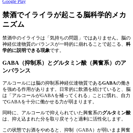
Google Play
禁酒でイライラが起こる脳科学的メカ
ニズム
禁酒中のイライラは「気持ちの問題」ではありません。脳の
神経伝達物質のバランスが一時的に崩れることで起こる、
科
学的に説明できる現象
です。
GABA（抑制系）とグルタミン酸（興奮系）のア
ンバランス
アルコールには脳の抑制系神経伝達物質である
GABA
の働き
を強める作用があります。日常的に飲酒を続けていると、脳
は「アルコールがGABAを補ってくれる」ことに慣れ、自力
でGABAを十分に働かせる力が弱まります。
同時に、アルコールで抑えられていた興奮系の
グルタミン酸
は、抑え込まれた分を取り戻そうと過剰に活性化します。
この状態でお酒をやめると、抑制（GABA）が弱いまま興奮