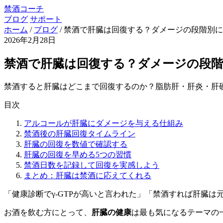
禁酒コーチ
ブログ
サポート
ホーム
/
ブログ
/
禁酒で肝臓は回復する？ダメージの段階別に
2026年2月28日
禁酒で肝臓は回復する？ダメージの段階
禁酒すると肝臓はどこまで回復するのか？脂肪肝・肝炎・肝硬
目次
アルコールが肝臓にダメージを与える仕組み
禁酒後の肝臓回復タイムライン
肝臓の回復を数値で確認する
肝臓の回復を早める5つの習慣
禁酒日数を記録して回復を実感しよう
まとめ：肝臓は禁酒に応えてくれる
「健康診断でγ-GTPが高いと言われた」「禁酒すれば肝臓は
お酒を飲む方にとって、
肝臓の健康
は最も気になるテーマの