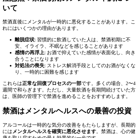
いて
禁酒直後にメンタルが一時的に悪化することがあります。こ
れにはいくつかの理由があります。
離脱症状
: 習慣的に飲酒していた人は、禁酒初期に不
安、イライラ、不眠などを感じることがあります
感情の再浮上
: お酒で抑えていた感情が表面化し、向き
合うことになります
対処法の喪失
: ストレス解消手段としてのお酒がなくな
り、一時的に困難を感じます
これらは
正常な回復プロセスの一部
です。多くの場合、2〜4
週間で和らぎます。ただし、大量飲酒を長期間続けていた方
は、医師の管理下で禁酒を進めることをおすすめします。
禁酒はメンタルヘルスへの最善の投資
アルコールは一時的な気分の改善をもたらしますが、長期的
には
メンタルヘルスを確実に悪化させます
。禁酒は、心の健
康を取り戻すための最も効果的な一歩です。