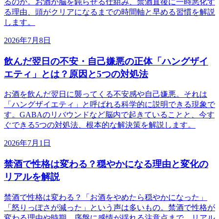
るのか。お酒が脳を鈍らせる仕組み、禁酒直後に一時悪化す
る理由、頭がクリアになるまでの時間軸と早める習慣を解説
します。
2026年7月8日
飲んだ翌日の不安・自己嫌悪の正体「ハングザイ
エティ」とは？原因と5つの対処法
お酒を飲んだ翌日に襲ってくる不安感や自己嫌悪。それは
「ハングザイエティ」と呼ばれる科学的に説明できる現象で
す。GABAのリバウンドなど脳内で起きていることと、今す
ぐできる5つの対処法、根本的な解決策を解説します。
2026年7月1日
禁酒で性格は変わる？穏やかになる理由と変化の
リアルを解説
禁酒で性格は変わる？「お酒をやめたら穏やかになった」
「怒りっぽさが減った」という声は多いもの。禁酒で性格が
変わる理由や時期、序盤に感情が揺れる注意点まで、リアル