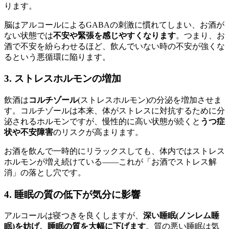
ります。
脳はアルコールによるGABAの刺激に慣れてしまい、お酒が
ない状態では
不安や緊張を感じやすくなります
。つまり、お
酒で不安を紛らわせるほど、飲んでいない時の不安が強くな
るという悪循環に陥ります。
3. ストレスホルモンの増加
飲酒は
コルチゾール
(ストレスホルモン)の分泌を増加させま
す。コルチゾールは本来、体がストレスに対抗するために分
泌されるホルモンですが、慢性的に高い状態が続くと
うつ症
状や不安障害
のリスクが高まります。
お酒を飲んで一時的にリラックスしても、体内ではストレス
ホルモンが増え続けている——これが「お酒でストレス解
消」の落とし穴です。
4. 睡眠の質の低下が気分に影響
アルコールは寝つきを良くしますが、
深い睡眠(ノンレム睡
眠)を妨げ、睡眠の質を大幅に下げます
。質の悪い睡眠は気