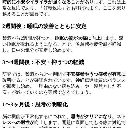
時的に不安やイライラが強くなる
ことがあります。これは正
常な反応であり、「好転反応」とも呼ばれます。ここを乗り
越えることが重要です。
2週間後：睡眠の改善とともに安定
禁酒から2週間が経つと、
睡眠の質が大幅に向上
します。深
い睡眠が取れるようになることで、倦怠感や疲労感が軽減
し、日中の気分が安定し始めます。
3〜4週間後：不安・抑うつの軽減
研究では、禁酒から3〜4週間で
不安症状やうつ症状が有意に
改善
することが確認されています。神経伝達物質のバランス
が回復し始め、「理由のない落ち込み」や「漠然とした不
安」が減っていくのを実感できるでしょう。
1〜3ヶ月後：思考の明瞭化
脳の機能が正常化するにつれて、
思考がクリアになり、スト
レスへの耐性が向上
します。問題に直面しても冷静に対処で