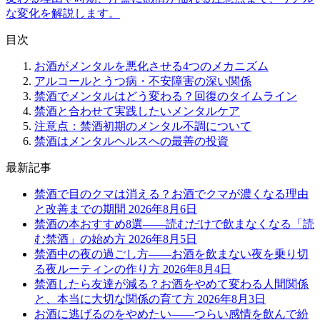
な変化を解説します。
目次
お酒がメンタルを悪化させる4つのメカニズム
アルコールとうつ病・不安障害の深い関係
禁酒でメンタルはどう変わる？回復のタイムライン
禁酒と合わせて実践したいメンタルケア
注意点：禁酒初期のメンタル不調について
禁酒はメンタルヘルスへの最善の投資
最新記事
禁酒で目のクマは消える？お酒でクマが濃くなる理由
と改善までの期間
2026年8月6日
禁酒の本おすすめ8選——読むだけで飲まなくなる「読
む禁酒」の始め方
2026年8月5日
禁酒中の夜の過ごし方——お酒を飲まない夜を乗り切
る夜ルーティンの作り方
2026年8月4日
禁酒したら友達が減る？お酒をやめて変わる人間関係
と、本当に大切な関係の育て方
2026年8月3日
お酒に逃げるのをやめたい——つらい感情を飲んで紛