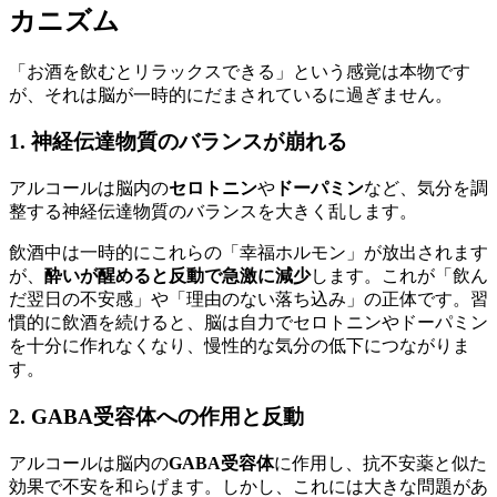
カニズム
「お酒を飲むとリラックスできる」という感覚は本物です
が、それは脳が一時的にだまされているに過ぎません。
1. 神経伝達物質のバランスが崩れる
アルコールは脳内の
セロトニン
や
ドーパミン
など、気分を調
整する神経伝達物質のバランスを大きく乱します。
飲酒中は一時的にこれらの「幸福ホルモン」が放出されます
が、
酔いが醒めると反動で急激に減少
します。これが「飲ん
だ翌日の不安感」や「理由のない落ち込み」の正体です。習
慣的に飲酒を続けると、脳は自力でセロトニンやドーパミン
を十分に作れなくなり、慢性的な気分の低下につながりま
す。
2. GABA受容体への作用と反動
アルコールは脳内の
GABA受容体
に作用し、抗不安薬と似た
効果で不安を和らげます。しかし、これには大きな問題があ