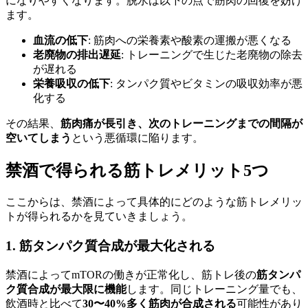
になりやすくなります。脱水は以下の点で筋肉の回復を妨げ
ます。
血流の低下
: 筋肉への栄養素や酸素の運搬が悪くなる
老廃物の排出遅延
: トレーニングで生じた老廃物の除去
が遅れる
栄養吸収の低下
: タンパク質やビタミンの吸収効率が悪
化する
その結果、
筋肉痛が長引き、次のトレーニングまでの間隔が
空いてしまう
という悪循環に陥ります。
禁酒で得られる筋トレメリット5つ
ここからは、禁酒によって具体的にどのような筋トレメリッ
トが得られるかを見ていきましょう。
1. 筋タンパク質合成が最大化される
禁酒によってmTORの働きが正常化し、筋トレ後の
筋タンパ
ク質合成が最大限に機能
します。同じトレーニング量でも、
飲酒時と比べて
30〜40%多く筋肉が合成される
可能性があり