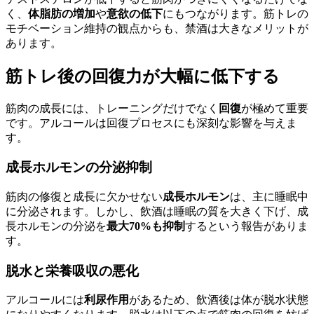
く、
体脂肪の増加
や
意欲の低下
にもつながります。筋トレの
モチベーション維持の観点からも、禁酒は大きなメリットが
あります。
筋トレ後の回復力が大幅に低下する
筋肉の成長には、トレーニングだけでなく
回復
が極めて重要
です。アルコールは回復プロセスにも深刻な影響を与えま
す。
成長ホルモンの分泌抑制
筋肉の修復と成長に欠かせない
成長ホルモン
は、主に睡眠中
に分泌されます。しかし、飲酒は睡眠の質を大きく下げ、成
長ホルモンの分泌を
最大70%も抑制
するという報告がありま
す。
脱水と栄養吸収の悪化
アルコールには
利尿作用
があるため、飲酒後は体が脱水状態