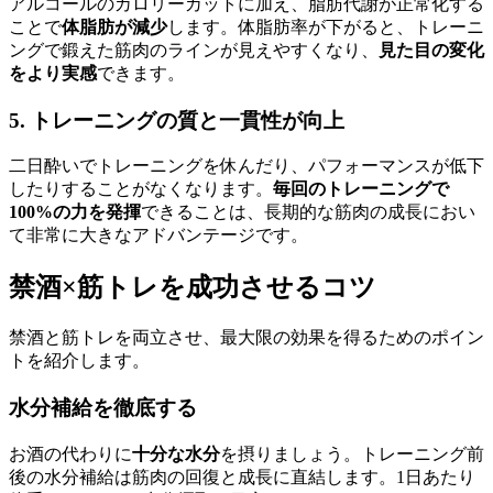
アルコールのカロリーカットに加え、脂肪代謝が正常化する
ことで
体脂肪が減少
します。体脂肪率が下がると、トレーニ
ングで鍛えた筋肉のラインが見えやすくなり、
見た目の変化
をより実感
できます。
5. トレーニングの質と一貫性が向上
二日酔いでトレーニングを休んだり、パフォーマンスが低下
したりすることがなくなります。
毎回のトレーニングで
100%の力を発揮
できることは、長期的な筋肉の成長におい
て非常に大きなアドバンテージです。
禁酒×筋トレを成功させるコツ
禁酒と筋トレを両立させ、最大限の効果を得るためのポイン
トを紹介します。
水分補給を徹底する
お酒の代わりに
十分な水分
を摂りましょう。トレーニング前
後の水分補給は筋肉の回復と成長に直結します。1日あたり