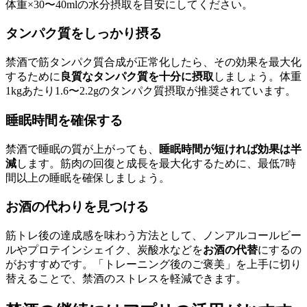
体重×30〜40mlの水分摂取を目安にしてください。
タンパク質をしっかり摂る
禁酒で筋タンパク質合成が正常化したら、その効果を最大化
するために
良質なタンパク質を十分に摂取
しましょう。体重
1kgあたり1.6〜2.2gのタンパク質摂取が推奨されています。
睡眠時間を確保する
禁酒で睡眠の質が上がっても、
睡眠時間が短ければ効果は半
減
します。筋肉の回復と成長を最大化するために、最低7時
間以上の睡眠を確保しましょう。
お酒の代わりを見つける
筋トレ後の達成感を味わう方法として、ノンアルコールビー
ルやプロテインシェイク、炭酸水などを
お酒の代替
にするの
がおすすめです。「トレーニング後のご褒美」を上手に切り
替えることで、禁酒のストレスを軽減できます。