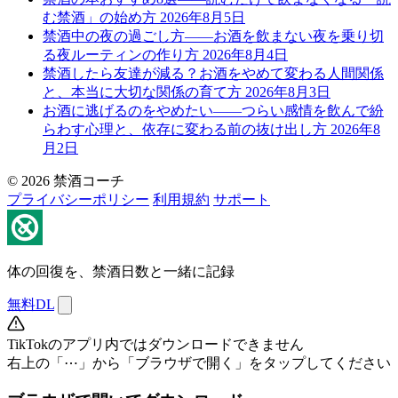
む禁酒」の始め方
2026年8月5日
禁酒中の夜の過ごし方——お酒を飲まない夜を乗り切
る夜ルーティンの作り方
2026年8月4日
禁酒したら友達が減る？お酒をやめて変わる人間関係
と、本当に大切な関係の育て方
2026年8月3日
お酒に逃げるのをやめたい——つらい感情を飲んで紛
らわす心理と、依存に変わる前の抜け出し方
2026年8
月2日
© 2026 禁酒コーチ
プライバシーポリシー
利用規約
サポート
体の回復を、禁酒日数と一緒に記録
無料DL
TikTokのアプリ内ではダウンロードできません
右上の「⋯」から「ブラウザで開く」をタップしてください