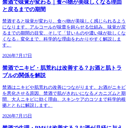
禁酒で味覚が変わる｜食べ物が美味しくなる理由
と戻るまでの期間
禁酒すると味覚が変わり、食べ物が美味しく感じられるよう
になります。アルコールが味蕾を鈍らせる仕組み、味覚が戻
るまでの期間の目安、そして「甘いものや濃い味が欲しくな
くなる」変化まで、科学的な理由をわかりやすく解説しま
す。
2026年7月17日
禁酒でニキビ・肌荒れは改善する？お酒と肌トラ
ブルの関係を解説
禁酒はニキビや肌荒れの改善につながります。お酒がニキビ
を悪化させる原因、禁酒で肌がきれいになるメカニズムと期
間、大人ニキビに効く理由、スキンケアのコツまで科学的根
拠とともに解説します。
2026年7月15日
禁酒で生理・PMSは改善する？お酒が月経に与え