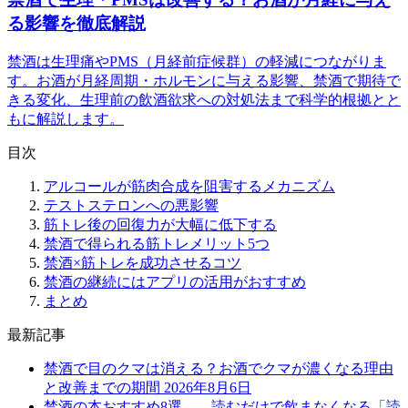
る影響を徹底解説
禁酒は生理痛やPMS（月経前症候群）の軽減につながりま
す。お酒が月経周期・ホルモンに与える影響、禁酒で期待で
きる変化、生理前の飲酒欲求への対処法まで科学的根拠とと
もに解説します。
目次
アルコールが筋肉合成を阻害するメカニズム
テストステロンへの悪影響
筋トレ後の回復力が大幅に低下する
禁酒で得られる筋トレメリット5つ
禁酒×筋トレを成功させるコツ
禁酒の継続にはアプリの活用がおすすめ
まとめ
最新記事
禁酒で目のクマは消える？お酒でクマが濃くなる理由
と改善までの期間
2026年8月6日
禁酒の本おすすめ8選——読むだけで飲まなくなる「読