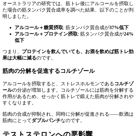
オーストラリアの研究では、筋トレ後にアルコールを摂取し
た場合の筋タンパク質合成率を調べた結果、以下のことが判
明しました。
アルコール＋糖質摂取
: 筋タンパク質合成が
37%低下
アルコール＋プロテイン摂取
: 筋タンパク質合成が
24%
低下
つまり、
プロテインを飲んでいても、お酒を飲めば筋トレ効
果は大幅に減る
のです。
筋肉の分解を促進するコルチゾール
アルコールを摂取すると、ストレスホルモンである
コルチゾ
ール
の分泌が増加します。コルチゾールには筋肉を分解する
作用があるため、せっかく筋トレで鍛えた筋肉が分解されや
すくなります。
筋肉の合成が抑制され、同時に分解が促進される——飲酒は
筋肉にとって
ダブルパンチ
なのです。
テストステロンへの悪影響