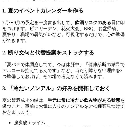
1. 夏のイベントカレンダーを作る
7月〜9月の予定を一度書き出して、
飲酒リスクのある日
に印
をつけます。ビアガーデン、花火大会、BBQ、お盆帰省、
夏祭り、職場の暑気払いなど。可視化するだけで、心の準備
ができます。
2. 断り文句と代替提案をストックする
「夏バテで体調崩してて、今は休肝中」「健康診断の結果で
アルコール控えてるんです」など、当たり障りない理由を3
つ準備しておけば、その場で考えなくて済みます。
3. 「冷たいノンアル」の好みを開拓しておく
夏の禁酒成功の鍵は、
手元に常に冷たい飲み物がある状態
を
保つこと。事前にお気に入りのノンアルを3〜5種類見つけて
おきましょう。
強炭酸＋ライム