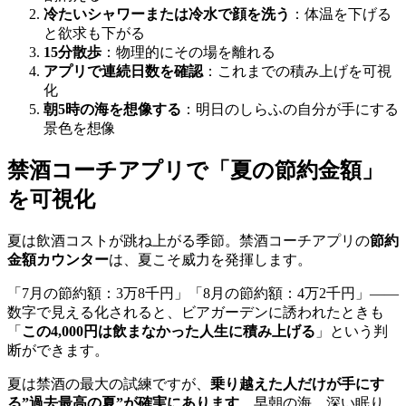
冷たいシャワーまたは冷水で顔を洗う
：体温を下げる
と欲求も下がる
15分散歩
：物理的にその場を離れる
アプリで連続日数を確認
：これまでの積み上げを可視
化
朝5時の海を想像する
：明日のしらふの自分が手にする
景色を想像
禁酒コーチアプリで「夏の節約金額」
を可視化
夏は飲酒コストが跳ね上がる季節。禁酒コーチアプリの
節約
金額カウンター
は、夏こそ威力を発揮します。
「7月の節約額：3万8千円」「8月の節約額：4万2千円」——
数字で見える化されると、ビアガーデンに誘われたときも
「
この4,000円は飲まなかった人生に積み上げる
」という判
断ができます。
夏は禁酒の最大の試練ですが、
乗り越えた人だけが手にす
る”過去最高の夏”が確実にあります
。早朝の海、深い眠り、