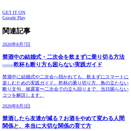
GET IT ON
Google Play
関連記事
2026年8月7日
禁酒中の結婚式・二次会を飲まずに乗り切る方法
——乾杯も断り方も困らない実践ガイド
禁酒中に結婚式や二次会へ招かれても、飲まずにスマートに
楽しむための実践ガイド。乾杯の乗り切り方、角の立たない
断り文句、披露宴〜二次会での立ち回りまで、当日困らない
コツを解説します。
2026年8月3日
禁酒したら友達が減る？お酒をやめて変わる人間
関係と、本当に大切な関係の育て方