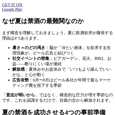
GET IT ON
Google Play
なぜ夏は禁酒の最難関なのか
まず構造を理解しておきましょう。夏に飲酒欲求が爆発する
理由は4つあります。
暑さ＝のどの渇き
：脳が「冷たい液体」を欲求する生
理現象が、ビール広告と結びつく
社交イベントの密集
：ビアガーデン、花火、BBQ、お
盆——断りにくい場が連続
解放感
：夏休みやお盆休みで「いつもより緩んでいい
かな」と心が動く
広告攻勢
：6月〜8月はビール各社が年間で最もマーケ
ティング費を投下する季節
「
意志が弱いから
」ではなく、構造的な圧力が増す季節なの
です。これを認識するだけで、自責の念から解放されます。
夏の禁酒を成功させる4つの事前準備