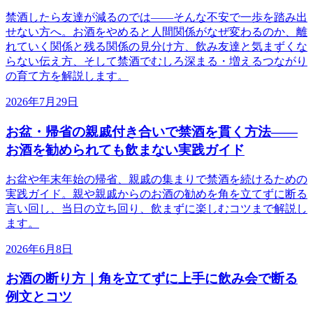
禁酒したら友達が減るのでは——そんな不安で一歩を踏み出
せない方へ。お酒をやめると人間関係がなぜ変わるのか、離
れていく関係と残る関係の見分け方、飲み友達と気まずくな
らない伝え方、そして禁酒でむしろ深まる・増えるつながり
の育て方を解説します。
2026年7月29日
お盆・帰省の親戚付き合いで禁酒を貫く方法——
お酒を勧められても飲まない実践ガイド
お盆や年末年始の帰省、親戚の集まりで禁酒を続けるための
実践ガイド。親や親戚からのお酒の勧めを角を立てずに断る
言い回し、当日の立ち回り、飲まずに楽しむコツまで解説し
ます。
2026年6月8日
お酒の断り方｜角を立てずに上手に飲み会で断る
例文とコツ