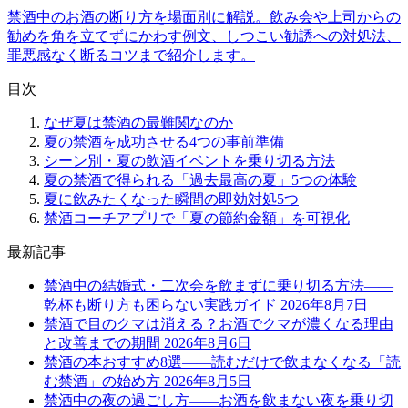
禁酒中のお酒の断り方を場面別に解説。飲み会や上司からの
勧めを角を立てずにかわす例文、しつこい勧誘への対処法、
罪悪感なく断るコツまで紹介します。
目次
なぜ夏は禁酒の最難関なのか
夏の禁酒を成功させる4つの事前準備
シーン別・夏の飲酒イベントを乗り切る方法
夏の禁酒で得られる「過去最高の夏」5つの体験
夏に飲みたくなった瞬間の即効対処5つ
禁酒コーチアプリで「夏の節約金額」を可視化
最新記事
禁酒中の結婚式・二次会を飲まずに乗り切る方法——
乾杯も断り方も困らない実践ガイド
2026年8月7日
禁酒で目のクマは消える？お酒でクマが濃くなる理由
と改善までの期間
2026年8月6日
禁酒の本おすすめ8選——読むだけで飲まなくなる「読
む禁酒」の始め方
2026年8月5日
禁酒中の夜の過ごし方——お酒を飲まない夜を乗り切