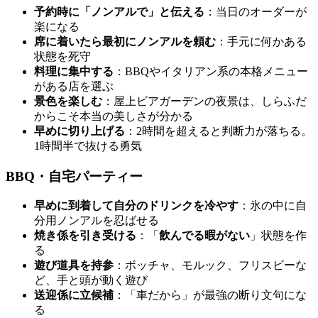
予約時に「ノンアルで」と伝える
：当日のオーダーが
楽になる
席に着いたら最初にノンアルを頼む
：手元に何かある
状態を死守
料理に集中する
：BBQやイタリアン系の本格メニュー
がある店を選ぶ
景色を楽しむ
：屋上ビアガーデンの夜景は、しらふだ
からこそ本当の美しさが分かる
早めに切り上げる
：2時間を超えると判断力が落ちる。
1時間半で抜ける勇気
BBQ・自宅パーティー
早めに到着して自分のドリンクを冷やす
：氷の中に自
分用ノンアルを忍ばせる
焼き係を引き受ける
：「
飲んでる暇がない
」状態を作
る
遊び道具を持参
：ボッチャ、モルック、フリスビーな
ど、手と頭が動く遊び
送迎係に立候補
：「車だから」が最強の断り文句にな
る