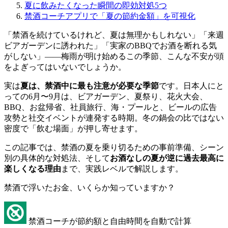
夏に飲みたくなった瞬間の即効対処5つ
禁酒コーチアプリで「夏の節約金額」を可視化
「禁酒を続けているけれど、夏は無理かもしれない」「来週
ビアガーデンに誘われた」「実家のBBQでお酒を断れる気
がしない」——梅雨が明け始めるこの季節、こんな不安が頭
をよぎってはいないでしょうか。
実は
夏は、禁酒中に最も注意が必要な季節
です。日本人にと
っての6月〜9月は、ビアガーデン、夏祭り、花火大会、
BBQ、お盆帰省、社員旅行、海・プールと、ビールの広告
攻勢と社交イベントが連発する時期。冬の鍋会の比ではない
密度で「飲む場面」が押し寄せます。
この記事では、禁酒の夏を乗り切るための事前準備、シーン
別の具体的な対処法、そして
お酒なしの夏が逆に過去最高に
楽しくなる理由
まで、実践レベルで解説します。
禁酒で浮いたお金、いくらか知っていますか？
禁酒コーチが節約額と自由時間を自動で計算