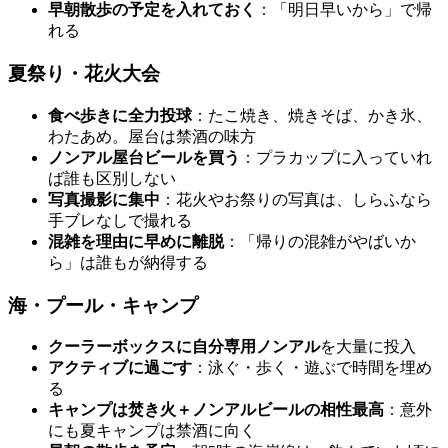
早朝散歩の予定を入れておく
：「明日早いから」で帰
れる
夏祭り・花火大会
食べ歩きに全力投球
：たこ焼き、焼きそば、かき氷、
わたあめ。屋台は禁酒の味方
ノンアル屋台ビールを買う
：プラカップに入っていれ
ば誰も区別しない
写真撮影に集中
：花火やお祭りの写真は、しらふなら
手ブレなしで撮れる
混雑を理由に早めに離脱
：「帰りの混雑がやばいか
ら」は誰もが納得する
海・プール・キャンプ
クーラーボックスに自分専用ノンアル
を大量に投入
アクティブに過ごす
：泳ぐ・歩く・遊ぶで時間を埋め
る
キャンプは焚き火＋ノンアルビールの相性最高
：意外
にも夏キャンプは禁酒に向く