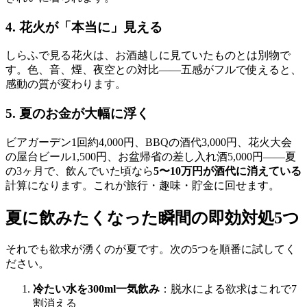
4. 花火が「本当に」見える
しらふで見る花火は、お酒越しに見ていたものとは別物で
す。色、音、煙、夜空との対比——五感がフルで使えると、
感動の質が変わります。
5. 夏のお金が大幅に浮く
ビアガーデン1回約4,000円、BBQの酒代3,000円、花火大会
の屋台ビール1,500円、お盆帰省の差し入れ酒5,000円——夏
の3ヶ月で、飲んでいた頃なら
5〜10万円が酒代に消えている
計算になります。これが旅行・趣味・貯金に回せます。
夏に飲みたくなった瞬間の即効対処5つ
それでも欲求が湧くのが夏です。次の5つを順番に試してく
ださい。
冷たい水を300ml一気飲み
：脱水による欲求はこれで7
割消える