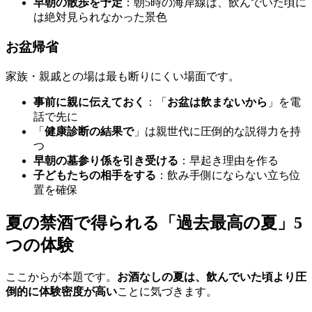
早朝の散歩を予定
：朝5時の海岸線は、飲んでいた頃に
は絶対見られなかった景色
お盆帰省
家族・親戚との場は最も断りにくい場面です。
事前に親に伝えておく
：「
お盆は飲まないから
」を電
話で先に
「
健康診断の結果で
」は親世代に圧倒的な説得力を持
つ
早朝の墓参り係を引き受ける
：早起き理由を作る
子どもたちの相手をする
：飲み手側にならない立ち位
置を確保
夏の禁酒で得られる「過去最高の夏」5
つの体験
ここからが本題です。
お酒なしの夏は、飲んでいた頃より圧
倒的に体験密度が高い
ことに気づきます。