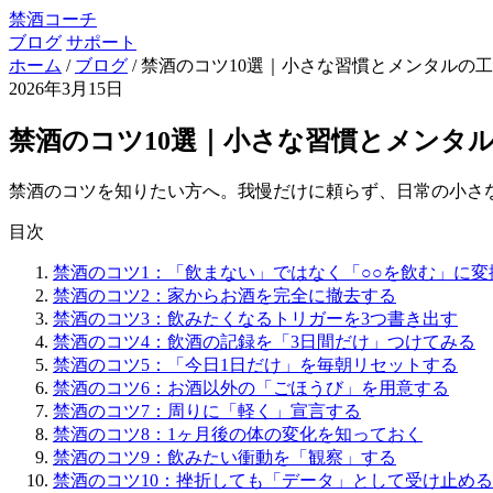
禁酒コーチ
ブログ
サポート
ホーム
/
ブログ
/
禁酒のコツ10選｜小さな習慣とメンタルの
2026年3月15日
禁酒のコツ10選｜小さな習慣とメンタ
禁酒のコツを知りたい方へ。我慢だけに頼らず、日常の小さ
目次
禁酒のコツ1：「飲まない」ではなく「○○を飲む」に変
禁酒のコツ2：家からお酒を完全に撤去する
禁酒のコツ3：飲みたくなるトリガーを3つ書き出す
禁酒のコツ4：飲酒の記録を「3日間だけ」つけてみる
禁酒のコツ5：「今日1日だけ」を毎朝リセットする
禁酒のコツ6：お酒以外の「ごほうび」を用意する
禁酒のコツ7：周りに「軽く」宣言する
禁酒のコツ8：1ヶ月後の体の変化を知っておく
禁酒のコツ9：飲みたい衝動を「観察」する
禁酒のコツ10：挫折しても「データ」として受け止める