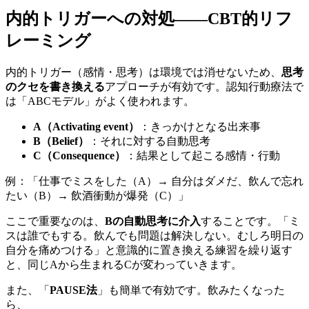
内的トリガーへの対処——CBT的リフ
レーミング
内的トリガー（感情・思考）は環境では消せないため、
思考
のクセを書き換える
アプローチが有効です。認知行動療法で
は「ABCモデル」がよく使われます。
A（Activating event）
：きっかけとなる出来事
B（Belief）
：それに対する自動思考
C（Consequence）
：結果として起こる感情・行動
例：「仕事でミスをした（A）→ 自分はダメだ、飲んで忘れ
たい（B）→ 飲酒衝動が爆発（C）」
ここで重要なのは、
Bの自動思考に介入
することです。「ミ
スは誰でもする。飲んでも問題は解決しない。むしろ明日の
自分を痛めつける」と意識的に置き換える練習を繰り返す
と、同じAから生まれるCが変わっていきます。
また、「
PAUSE法
」も簡単で有効です。飲みたくなった
ら、