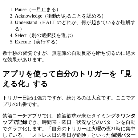
P
ause（一旦止まる）
A
cknowledge（衝動があることを認める）
U
nderstand（HALT のどれか、何が起きているか理解す
る）
S
elect（別の選択肢を選ぶ）
E
xecute（実行する）
数十秒の習慣ですが、無意識の自動反応を断ち切るのに絶大
な効果があります。
アプリを使って自分のトリガーを「見
える化」する
トリガー日記は強力ですが、続けるのは大変です。ここでア
プリの出番です。
禁酒コーチアプリでは、飲酒欲求が来たタイミングを
ワンタ
ップで記録
でき、時間帯・曜日・状況などのパターンを自動
でグラフ化します。「自分のトリガーは火曜の夜21時に集中
している」「ストレス日の翌日が危険」といった
個別パター