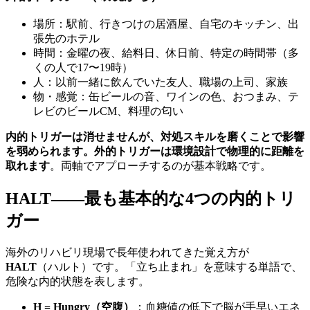
場所：駅前、行きつけの居酒屋、自宅のキッチン、出
張先のホテル
時間：金曜の夜、給料日、休日前、特定の時間帯（多
くの人で17〜19時）
人：以前一緒に飲んでいた友人、職場の上司、家族
物・感覚：缶ビールの音、ワインの色、おつまみ、テ
レビのビールCM、料理の匂い
内的トリガーは消せませんが、対処スキルを磨くことで影響
を弱められます。外的トリガーは環境設計で物理的に距離を
取れます
。両軸でアプローチするのが基本戦略です。
HALT——最も基本的な4つの内的トリ
ガー
海外のリハビリ現場で長年使われてきた覚え方が
HALT
（ハルト）です。「立ち止まれ」を意味する単語で、
危険な内的状態を表します。
H = Hungry（空腹）
：血糖値の低下で脳が手早いエネ