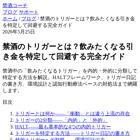
禁酒コーチ
ブログ
サポート
ホーム
/
ブログ
/
禁酒のトリガーとは？飲みたくなる引き金
を特定して回避する完全ガイド
2026年5月25日
禁酒のトリガーとは？飲みたくなる引
き金を特定して回避する完全ガイド
禁酒中の「飲みたくなるトリガー」を内的・外的に分類して
特定する方法を解説。HALTフレームワーク、トリガー日記
の書き方、環境設計と認知行動療法ベースの対処法まで網羅
します。
目次
トリガーとは何か——「衝動」とは違う上流の存在
トリガーの2分類——「内的」と「外的」
HALT——最も基本的な4つの内的トリガー
トリガーを特定する方法——トリガー日記の書き方
外的トリガーへの対処——環境設計の力