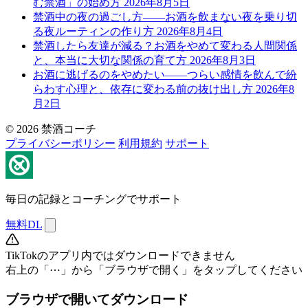
む禁酒」の始め方
2026年8月5日
禁酒中の夜の過ごし方——お酒を飲まない夜を乗り切
る夜ルーティンの作り方
2026年8月4日
禁酒したら友達が減る？お酒をやめて変わる人間関係
と、本当に大切な関係の育て方
2026年8月3日
お酒に逃げるのをやめたい——つらい感情を飲んで紛
らわす心理と、依存に変わる前の抜け出し方
2026年8
月2日
© 2026 禁酒コーチ
プライバシーポリシー
利用規約
サポート
毎日の記録とコーチングでサポート
無料DL
TikTokのアプリ内ではダウンロードできません
右上の「⋯」から「ブラウザで開く」をタップしてください
ブラウザで開いてダウンロード