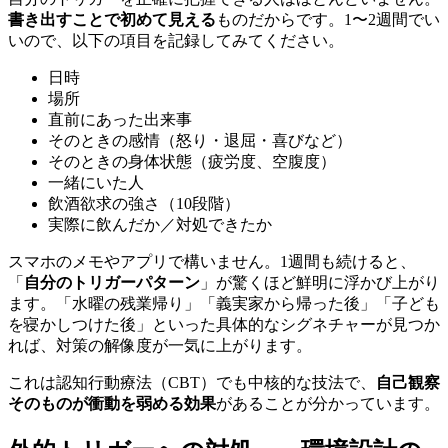
書き出すことで初めて見える
ものだからです。1〜2週間でい
いので、以下の項目を記録してみてください。
日時
場所
直前にあった出来事
そのときの感情（怒り・退屈・喜びなど）
そのときの身体状態（疲労度、空腹度）
一緒にいた人
飲酒欲求の強さ（10段階）
実際に飲んだか／対処できたか
スマホのメモやアプリで構いません。1週間も続けると、
「
自分のトリガーパターン
」が驚くほど鮮明に浮かび上がり
ます。「水曜の残業帰り」「義実家から帰った後」「子ども
を寝かしつけた後」といった具体的なシグネチャーが見つか
れば、対策の解像度が一気に上がります。
これは認知行動療法（CBT）でも中核的な技法で、
自己観察
そのものが衝動を弱める効果
があることが分かっています。