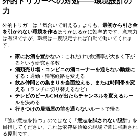
外的トリガーへの対処——環境設計の
力
外的トリガーは「気合いで耐える」よりも、
最初から引き金
を引かれない環境を作る
ほうがはるかに効率的です。意志力
は有限ですが、環境は一度設定すれば自動で働いてくれま
す。
家にお酒を置かない
：これだけで飲酒率が大きく下が
るという研究も多数
酒類売り場・コンビニの酒コーナーを通らない動線に
する
：通勤・帰宅経路を変える
飲み仲間との集まりを当面控える、または時間帯を変
える
（ランチに切り替えるなど）
テレビのビールCMが出たらチャンネルを変える
ルー
ルを決める
行きつけの居酒屋の前を通らない
ルートで帰る
「強い意志を持つ」のではなく「
意志を試されない設計
」を
目指してください。これは依存症治療の現場で常に強調され
る原則です。