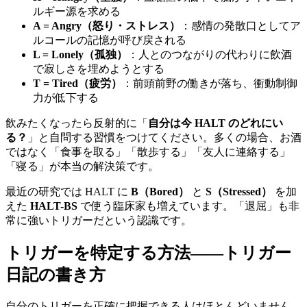
ルギー源を求める
A = Angry（怒り・ストレス）
：感情の発散口としてア
ルコールの記憶が呼び戻される
L = Lonely（孤独）
：人とのつながりの代わりに飲酒
で寂しさを埋めようとする
T = Tired（疲労）
：前頭前野の働きが落ち、衝動制御
力が低下する
飲みたくなったら反射的に「
自分は今 HALT のどれにい
る？
」と自問する習慣をつけてください。多くの場合、お酒
ではなく「食事を取る」「散歩する」「友人に連絡する」
「寝る」が本当の解決策です。
最近の研究では HALT に
B（Bored）
と
S（Stressed）
を加
えた
HALT-BS
で使う臨床家も増えています。「退屈」も非
常に強いトリガーだという認識です。
トリガーを特定する方法——トリガー
日記の書き方
自分のトリガーを正確に把握できる人はほとんどいません。