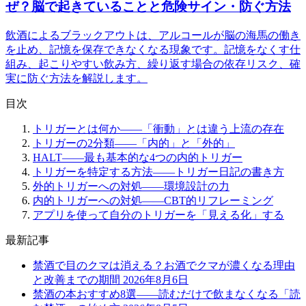
ぜ？脳で起きていることと危険サイン・防ぐ方法
飲酒によるブラックアウトは、アルコールが脳の海馬の働き
を止め、記憶を保存できなくなる現象です。記憶をなくす仕
組み、起こりやすい飲み方、繰り返す場合の依存リスク、確
実に防ぐ方法を解説します。
目次
トリガーとは何か——「衝動」とは違う上流の存在
トリガーの2分類——「内的」と「外的」
HALT——最も基本的な4つの内的トリガー
トリガーを特定する方法——トリガー日記の書き方
外的トリガーへの対処——環境設計の力
内的トリガーへの対処——CBT的リフレーミング
アプリを使って自分のトリガーを「見える化」する
最新記事
禁酒で目のクマは消える？お酒でクマが濃くなる理由
と改善までの期間
2026年8月6日
禁酒の本おすすめ8選——読むだけで飲まなくなる「読