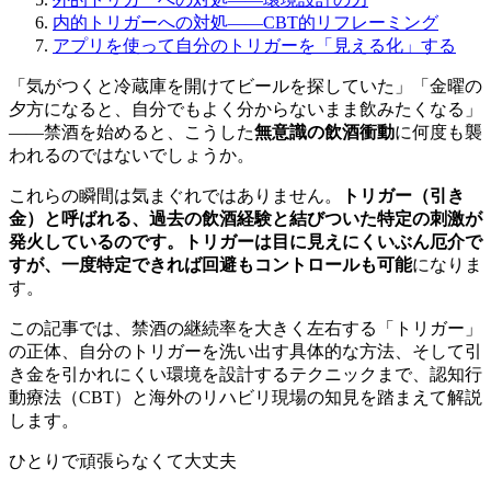
内的トリガーへの対処——CBT的リフレーミング
アプリを使って自分のトリガーを「見える化」する
「気がつくと冷蔵庫を開けてビールを探していた」「金曜の
夕方になると、自分でもよく分からないまま飲みたくなる」
——禁酒を始めると、こうした
無意識の飲酒衝動
に何度も襲
われるのではないでしょうか。
これらの瞬間は気まぐれではありません。
トリガー（引き
金）
と呼ばれる、過去の飲酒経験と結びついた特定の刺激が
発火しているのです。トリガーは目に見えにくいぶん厄介で
すが、一度特定できれば
回避もコントロールも可能
になりま
す。
この記事では、禁酒の継続率を大きく左右する「トリガー」
の正体、自分のトリガーを洗い出す具体的な方法、そして引
き金を引かれにくい環境を設計するテクニックまで、認知行
動療法（CBT）と海外のリハビリ現場の知見を踏まえて解説
します。
ひとりで頑張らなくて大丈夫