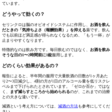
ています。
どうやって効くの？
セリンクロは脳のオピオイドシステムに作用し、
お酒を飲ん
だときの「気持ちよさ（報酬効果）」を抑える
薬です。飲ん
でも以前ほど満足感が得られなくなるため、「もう一杯」が
止まりやすくなります。
特徴的なのは飲み方です。毎日飲むのではなく、
お酒を飲み
そうな日の1〜2時間前に1錠
服用します。
どのくらい効果があるの？
報告によると、半年間の服用で大量飲酒の日数が1ヶ月あた
り2〜3日減少し、4割の方が1日のアルコール量を低リスクレ
ベルまで下げられたとされています。「ゼロか百か」ではな
く、
まず減らすところから始められる
のが、これまでの治療
との大きな違いです。
減酒という考え方については、
減酒の方法
も参考にしてくだ
さい。