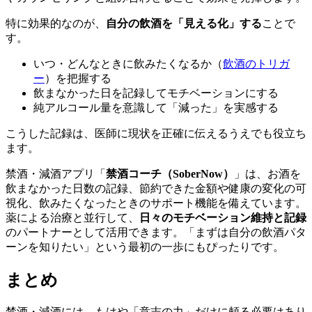
特に効果的なのが、
自分の飲酒を「見える化」する
ことで
す。
いつ・どんなときに飲みたくなるか（
飲酒のトリガ
ー
）を把握する
飲まなかった日を記録してモチベーションにする
純アルコール量を意識して「減った」を実感する
こうした記録は、医師に現状を正確に伝えるうえでも役立ち
ます。
禁酒・減酒アプリ「
禁酒コーチ（SoberNow）
」は、お酒を
飲まなかった日数の記録、節約できた金額や健康の変化の可
視化、飲みたくなったときのサポート機能を備えています。
薬による治療と並行して、
日々のモチベーション維持と記録
のパートナーとして活用できます。「まずは自分の飲酒パタ
ーンを知りたい」という最初の一歩にもぴったりです。
まとめ
禁酒・減酒には、もはや「意志の力」だけに頼る必要はあり