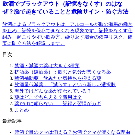
飲酒でブラックアウト（記憶をなくす）のはな
ぜ？脳で起きていることと危険サイン・防ぐ方法
飲酒によるブラックアウトは、アルコールが脳の海馬の働き
を止め、記憶を保存できなくなる現象です。記憶をなくす仕
組み、起こりやすい飲み方、繰り返す場合の依存リスク、確
実に防ぐ方法を解説します。
目次
禁酒・減酒の薬は大きく3種類
抗酒薬（嫌酒薬）：飲むと気分が悪くなる薬
断酒補助薬：飲みたい気持ちを抑える薬
飲酒量低減薬：「減らす」という新しい選択肢
海外ではどんな薬が使われている？
薬はどこでもらえる？費用は？
薬だけに頼らない——記録と習慣がカギ
まとめ
最新記事
禁酒で目のクマは消える？お酒でクマが濃くなる理由