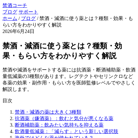
禁酒コーチ
ブログ
サポート
ホーム
/
ブログ
/
禁酒・減酒に使う薬とは？種類・効果・も
らい方をわかりやすく解説
2026年6月24日
禁酒・減酒に使う薬とは？種類・効
果・もらい方をわかりやすく解説
禁酒や減酒をサポートする薬には抗酒薬・断酒補助薬・飲酒
量低減薬の3種類があります。レグテクトやセリンクロなど
各薬の効果・副作用・もらい方を医師監修レベルでやさしく
解説します。
目次
禁酒・減酒の薬は大きく3種類
抗酒薬（嫌酒薬）：飲むと気分が悪くなる薬
断酒補助薬：飲みたい気持ちを抑える薬
飲酒量低減薬：「減らす」という新しい選択肢
海外ではどんな薬が使われている？