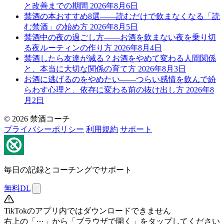
と改善までの期間
2026年8月6日
禁酒の本おすすめ8選——読むだけで飲まなくなる「読
む禁酒」の始め方
2026年8月5日
禁酒中の夜の過ごし方——お酒を飲まない夜を乗り切
る夜ルーティンの作り方
2026年8月4日
禁酒したら友達が減る？お酒をやめて変わる人間関係
と、本当に大切な関係の育て方
2026年8月3日
お酒に逃げるのをやめたい——つらい感情を飲んで紛
らわす心理と、依存に変わる前の抜け出し方
2026年8
月2日
© 2026 禁酒コーチ
プライバシーポリシー
利用規約
サポート
毎日の記録とコーチングでサポート
無料DL
TikTokのアプリ内ではダウンロードできません
右上の「⋯」から「ブラウザで開く」をタップしてください