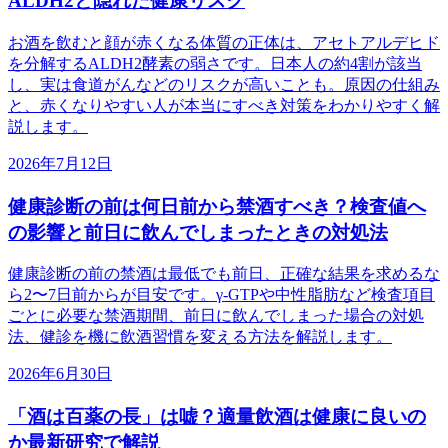
ALDH2と隠れた健康リスク
お酒を飲むと顔が赤くなる体質の正体は、アセトアルデヒド
を分解するALDH2酵素の弱さです。日本人の約4割が該当
し、実は食道がんなどのリスクが高いことも。原因の仕組み
と、赤くなりやすい人が本当にすべき対策をわかりやすく解
説します。
2026年7月12日
健康診断の前は何日前から禁酒すべき？検査値へ
の影響と前日に飲んでしまったときの対処法
健康診断の前の禁酒は最低でも前日、正確な結果を求めるな
ら2〜7日前からが目安です。γ-GTPや中性脂肪など検査項目
ごとに必要な禁酒期間、前日に飲んでしまった場合の対処
法、健診を機に飲酒習慣を変える方法を解説します。
2026年6月30日
「酒は百薬の長」は嘘？適量飲酒は健康に良いの
か最新研究で解説