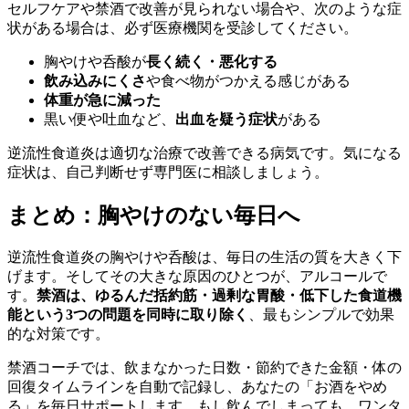
セルフケアや禁酒で改善が見られない場合や、次のような症
状がある場合は、必ず医療機関を受診してください。
胸やけや呑酸が
長く続く・悪化する
飲み込みにくさ
や食べ物がつかえる感じがある
体重が急に減った
黒い便や吐血など、
出血を疑う症状
がある
逆流性食道炎は適切な治療で改善できる病気です。気になる
症状は、自己判断せず専門医に相談しましょう。
まとめ：胸やけのない毎日へ
逆流性食道炎の胸やけや呑酸は、毎日の生活の質を大きく下
げます。そしてその大きな原因のひとつが、アルコールで
す。
禁酒は、ゆるんだ括約筋・過剰な胃酸・低下した食道機
能という3つの問題を同時に取り除く
、最もシンプルで効果
的な対策です。
禁酒コーチでは、飲まなかった日数・節約できた金額・体の
回復タイムラインを自動で記録し、あなたの「お酒をやめ
る」を毎日サポートします。もし飲んでしまっても、ワンタ