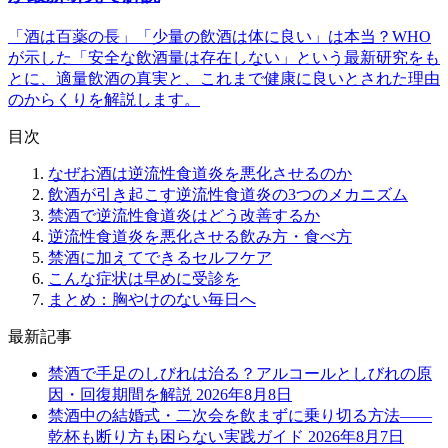
「酒は百薬の長」「少量の飲酒は体に良い」は本当？WHO
が示した「安全な飲酒量は存在しない」という最新研究をも
とに、適量飲酒の真実と、これまで健康に良いとされた理由
のからくりを解説します。
目次
なぜお酒は逆流性食道炎を悪化させるのか
飲酒が引き起こす逆流性食道炎の3つのメカニズム
禁酒で逆流性食道炎はどう改善するか
逆流性食道炎を悪化させる飲み方・食べ方
禁酒に加えてできるセルフケア
こんな症状は早めに受診を
まとめ：胸やけのない毎日へ
最新記事
禁酒で手足のしびれは治る？アルコールとしびれの原
因・回復期間を解説
2026年8月8日
禁酒中の結婚式・二次会を飲まずに乗り切る方法——
乾杯も断り方も困らない実践ガイド
2026年8月7日