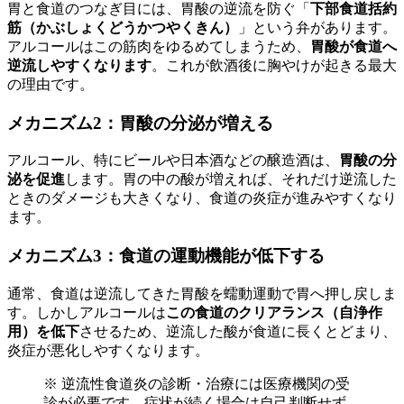
胃と食道のつなぎ目には、胃酸の逆流を防ぐ「
下部食道括約
筋（かぶしょくどうかつやくきん）
」という弁があります。
アルコールはこの筋肉をゆるめてしまうため、
胃酸が食道へ
逆流しやすくなります
。これが飲酒後に胸やけが起きる最大
の理由です。
メカニズム2：胃酸の分泌が増える
アルコール、特にビールや日本酒などの醸造酒は、
胃酸の分
泌を促進
します。胃の中の酸が増えれば、それだけ逆流した
ときのダメージも大きくなり、食道の炎症が進みやすくなり
ます。
メカニズム3：食道の運動機能が低下する
通常、食道は逆流してきた胃酸を蠕動運動で胃へ押し戻しま
す。しかしアルコールは
この食道のクリアランス（自浄作
用）を低下
させるため、逆流した酸が食道に長くとどまり、
炎症が悪化しやすくなります。
※ 逆流性食道炎の診断・治療には医療機関の受
診が必要です。症状が続く場合は自己判断せず、