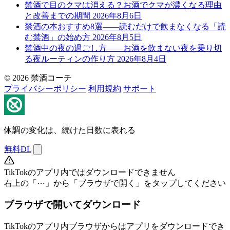
禁酒で目のクマは消える？お酒でクマが濃くなる理由
と改善までの期間
2026年8月6日
禁酒の本おすすめ8選——読むだけで飲まなくなる「読
む禁酒」の始め方
2026年8月5日
禁酒中の夜の過ごし方——お酒を飲まない夜を乗り切
る夜ルーティンの作り方
2026年8月4日
© 2026 禁酒コーチ
プライバシーポリシー
利用規約
サポート
体調の変化は、続けた日数に表れる
無料DL
TikTokのアプリ内ではダウンロードできません
右上の「⋯」から「ブラウザで開く」をタップしてください
ブラウザで開いてダウンロード
TikTokのアプリ内ブラウザからはアプリをダウンロードでき