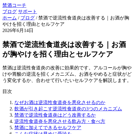
禁酒コーチ
ブログ
サポート
ホーム
/
ブログ
/
禁酒で逆流性食道炎は改善する｜お酒が胸
やけを招く理由とセルフケア
2026年6月14日
禁酒で逆流性食道炎は改善する｜お酒
が胸やけを招く理由とセルフケア
禁酒は逆流性食道炎の改善に効果的です。アルコールが胸や
けや胃酸の逆流を招くメカニズム、お酒をやめると症状がど
う変化するか、合わせて行いたいセルフケアを解説します。
目次
なぜお酒は逆流性食道炎を悪化させるのか
飲酒が引き起こす逆流性食道炎の3つのメカニズム
禁酒で逆流性食道炎はどう改善するか
逆流性食道炎を悪化させる飲み方・食べ方
禁酒に加えてできるセルフケア
こんな症状は早めに受診を