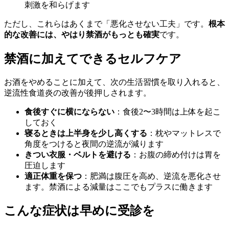
刺激を和らげます
ただし、これらはあくまで「悪化させない工夫」です。
根本
的な改善には、やはり禁酒がもっとも確実
です。
禁酒に加えてできるセルフケア
お酒をやめることに加えて、次の生活習慣を取り入れると、
逆流性食道炎の改善が後押しされます。
食後すぐに横にならない
：食後2〜3時間は上体を起こ
しておく
寝るときは上半身を少し高くする
：枕やマットレスで
角度をつけると夜間の逆流が減ります
きつい衣服・ベルトを避ける
：お腹の締め付けは胃を
圧迫します
適正体重を保つ
：肥満は腹圧を高め、逆流を悪化させ
ます。禁酒による減量はここでもプラスに働きます
こんな症状は早めに受診を