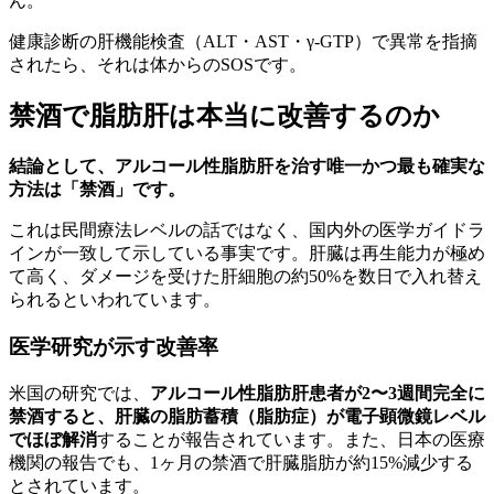
ん。
健康診断の肝機能検査（ALT・AST・γ-GTP）で異常を指摘
されたら、それは体からのSOSです。
禁酒で脂肪肝は本当に改善するのか
結論として、アルコール性脂肪肝を治す唯一かつ最も確実な
方法は「禁酒」です。
これは民間療法レベルの話ではなく、国内外の医学ガイドラ
インが一致して示している事実です。肝臓は再生能力が極め
て高く、ダメージを受けた肝細胞の約50%を数日で入れ替え
られるといわれています。
医学研究が示す改善率
米国の研究では、
アルコール性脂肪肝患者が2〜3週間完全に
禁酒すると、肝臓の脂肪蓄積（脂肪症）が電子顕微鏡レベル
でほぼ解消
することが報告されています。また、日本の医療
機関の報告でも、1ヶ月の禁酒で肝臓脂肪が約15%減少する
とされています。