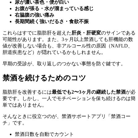
尿が濃い茶色・便が白い
お腹が張る・水が溜まっている感じ
右脇腹の強い痛み
長期間続く強いだるさ・食欲不振
これらはすでに脂肪肝を超えた
肝炎・肝硬変
のサインである
可能性があります。また、3ヶ月以上禁酒しても肝機能の数
値が改善しない場合も、非アルコール性の原因（NAFLD、
胆道疾患など）が隠れているかもしれません。
早期の受診が、取り返しのつかない事態を防ぐ鍵です。
禁酒を続けるためのコツ
脂肪肝を改善するには
最低でも2〜3ヶ月の継続した禁酒
が必
要です。しかし、一人でモチベーションを保ち続けるのは簡
単ではありません。
そんなときに役立つのが、禁酒サポートアプリ「禁酒コー
チ」です。
禁酒日数を自動でカウント