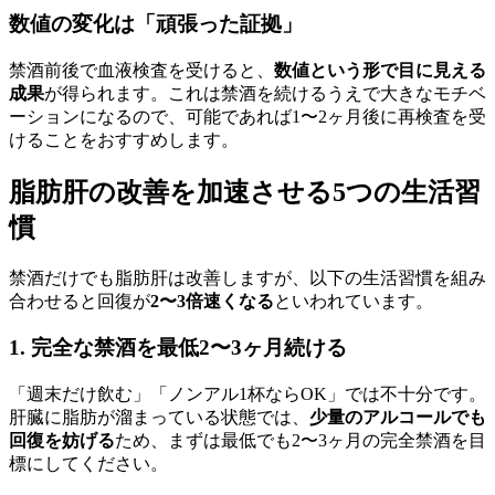
数値の変化は「頑張った証拠」
禁酒前後で血液検査を受けると、
数値という形で目に見える
成果
が得られます。これは禁酒を続けるうえで大きなモチベ
ーションになるので、可能であれば1〜2ヶ月後に再検査を受
けることをおすすめします。
脂肪肝の改善を加速させる5つの生活習
慣
禁酒だけでも脂肪肝は改善しますが、以下の生活習慣を組み
合わせると回復が
2〜3倍速くなる
といわれています。
1. 完全な禁酒を最低2〜3ヶ月続ける
「週末だけ飲む」「ノンアル1杯ならOK」では不十分です。
肝臓に脂肪が溜まっている状態では、
少量のアルコールでも
回復を妨げる
ため、まずは最低でも2〜3ヶ月の完全禁酒を目
標にしてください。