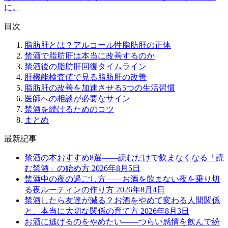
に。
目次
脂肪肝とは？アルコール性脂肪肝の正体
禁酒で脂肪肝は本当に改善するのか
禁酒後の脂肪肝回復タイムライン
肝機能検査値で見る脂肪肝の改善
脂肪肝の改善を加速させる5つの生活習慣
医師への相談が必要なサイン
禁酒を続けるためのコツ
まとめ
最新記事
禁酒の本おすすめ8選——読むだけで飲まなくなる「読
む禁酒」の始め方
2026年8月5日
禁酒中の夜の過ごし方——お酒を飲まない夜を乗り切
る夜ルーティンの作り方
2026年8月4日
禁酒したら友達が減る？お酒をやめて変わる人間関係
と、本当に大切な関係の育て方
2026年8月3日
お酒に逃げるのをやめたい——つらい感情を飲んで紛