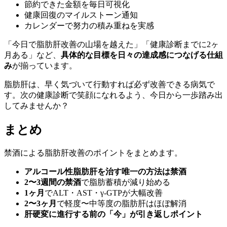
節約できた金額を毎日可視化
健康回復のマイルストーン通知
カレンダーで努力の積み重ねを実感
「今日で脂肪肝改善の山場を越えた」「健康診断までに2ヶ
月ある」など、
具体的な目標を日々の達成感につなげる仕組
み
が揃っています。
脂肪肝は、早く気づいて行動すれば必ず改善できる病気で
す。次の健康診断で笑顔になれるよう、今日から一歩踏み出
してみませんか？
まとめ
禁酒による脂肪肝改善のポイントをまとめます。
アルコール性脂肪肝を治す唯一の方法は禁酒
2〜3週間の禁酒
で脂肪蓄積が減り始める
1ヶ月
でALT・AST・γ-GTPが大幅改善
2〜3ヶ月
で軽度〜中等度の脂肪肝はほぼ解消
肝硬変に進行する前の「今」が引き返しポイント