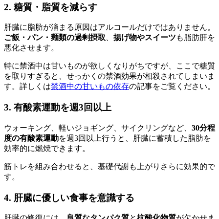
2. 糖質・脂質を減らす
肝臓に脂肪が溜まる原因はアルコールだけではありません。
ご飯・パン・麺類の過剰摂取
、
揚げ物やスイーツ
も脂肪肝を
悪化させます。
特に禁酒中は甘いものが欲しくなりがちですが、ここで糖質
を取りすぎると、せっかくの禁酒効果が相殺されてしまいま
す。詳しくは
禁酒中の甘いもの依存
の記事をご覧ください。
3. 有酸素運動を週3回以上
ウォーキング、軽いジョギング、サイクリングなど、
30分程
度の有酸素運動
を週3回以上行うと、肝臓に蓄積した脂肪を
効率的に燃焼できます。
筋トレを組み合わせると、基礎代謝も上がりさらに効果的で
す。
4. 肝臓に優しい食事を意識する
肝臓の修復には、
良質なタンパク質
と
抗酸化物質
が欠かせま