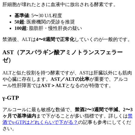
肝細胞が壊れたときに血液中に放出される酵素です。
基準値
: 5〜30 U/L程度
50超
: 医療機関の受診を推奨
100超
: 脂肪肝・慢性肝炎の疑い
禁酒後、ALTは
4〜8週間で正常化
していくのが一般的です。
AST（アスパラギン酸アミノトランスフェラー
ゼ）
ALTと似た役割を持つ酵素ですが、ASTは肝臓以外にも筋肉
や心臓に存在します。
AST／ALTの比率
が重要で、アルコ
ール性肝障害では
AST＞ALT
となるのが特徴です。
γ-GTP
アルコールに最も敏感な数値で、
禁酒2〜3週間で半減、2〜3
ヶ月で基準値内
まで下がることが多い指標です。詳しくは
禁
酒でγ-GTPはどれくらいで下がる？
の記事も参考にしてくだ
さい。