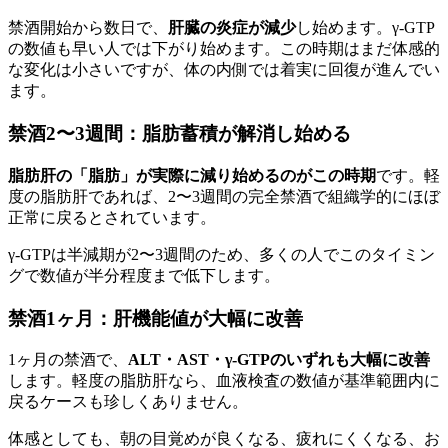
禁酒開始から数日で、
肝臓の炎症が減少
し始めます。γ-GTP
の数値も早い人では下がり始めます。この時期はまだ体感的
な変化は小さいですが、体の内側では着実に回復が進んでい
ます。
禁酒2〜3週間：脂肪蓄積が解消し始める
脂肪肝の「脂肪」が実際に減り始めるのがこの時期
です。軽
度の脂肪肝であれば、2〜3週間の完全禁酒で組織学的にほぼ
正常に戻るとされています。
γ-GTPは半減期が2〜3週間のため、多くの人でこのタイミン
グで数値が半分程度まで低下します。
禁酒1ヶ月：肝機能値が大幅に改善
1ヶ月の禁酒で、
ALT・AST・γ-GTPのいずれも大幅に改善
します。軽度の脂肪肝なら、血液検査の数値が基準範囲内に
戻るケースも珍しくありません。
体感としても、朝の目覚めが良くなる、疲れにくくなる、お