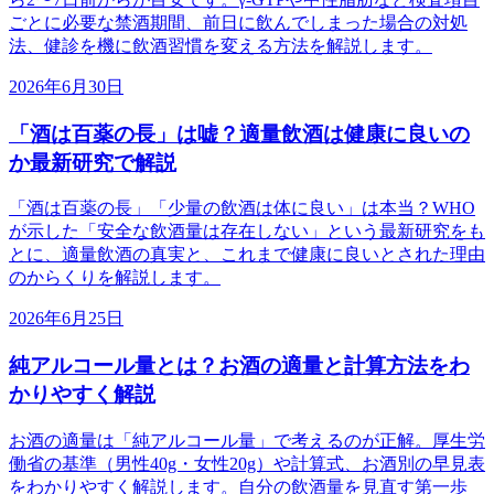
ごとに必要な禁酒期間、前日に飲んでしまった場合の対処
法、健診を機に飲酒習慣を変える方法を解説します。
2026年6月30日
「酒は百薬の長」は嘘？適量飲酒は健康に良いの
か最新研究で解説
「酒は百薬の長」「少量の飲酒は体に良い」は本当？WHO
が示した「安全な飲酒量は存在しない」という最新研究をも
とに、適量飲酒の真実と、これまで健康に良いとされた理由
のからくりを解説します。
2026年6月25日
純アルコール量とは？お酒の適量と計算方法をわ
かりやすく解説
お酒の適量は「純アルコール量」で考えるのが正解。厚生労
働省の基準（男性40g・女性20g）や計算式、お酒別の早見表
をわかりやすく解説します。自分の飲酒量を見直す第一歩