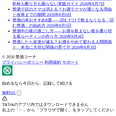
乾杯も断り方も困らない実践ガイド
2026年8月7日
禁酒で目のクマは消える？お酒でクマが濃くなる理由
と改善までの期間
2026年8月6日
禁酒の本おすすめ8選——読むだけで飲まなくなる「読
む禁酒」の始め方
2026年8月5日
禁酒中の夜の過ごし方——お酒を飲まない夜を乗り切
る夜ルーティンの作り方
2026年8月4日
禁酒したら友達が減る？お酒をやめて変わる人間関係
と、本当に大切な関係の育て方
2026年8月3日
© 2026 禁酒コーチ
プライバシーポリシー
利用規約
サポート
始めるなら今日から、記録して続ける
無料DL
TikTokのアプリ内ではダウンロードできません
右上の「⋯」から「ブラウザで開く」をタップしてください