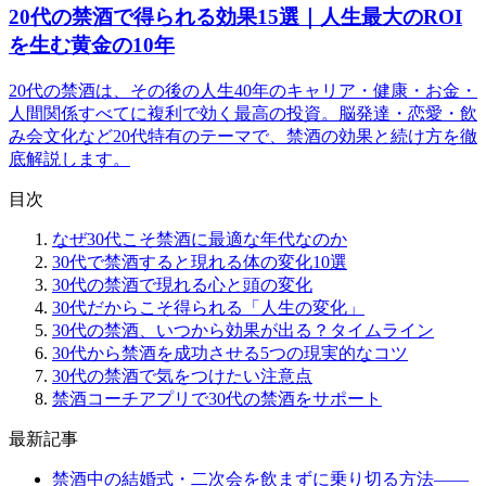
20代の禁酒で得られる効果15選｜人生最大のROI
を生む黄金の10年
20代の禁酒は、その後の人生40年のキャリア・健康・お金・
人間関係すべてに複利で効く最高の投資。脳発達・恋愛・飲
み会文化など20代特有のテーマで、禁酒の効果と続け方を徹
底解説します。
目次
なぜ30代こそ禁酒に最適な年代なのか
30代で禁酒すると現れる体の変化10選
30代の禁酒で現れる心と頭の変化
30代だからこそ得られる「人生の変化」
30代の禁酒、いつから効果が出る？タイムライン
30代から禁酒を成功させる5つの現実的なコツ
30代の禁酒で気をつけたい注意点
禁酒コーチアプリで30代の禁酒をサポート
最新記事
禁酒中の結婚式・二次会を飲まずに乗り切る方法——