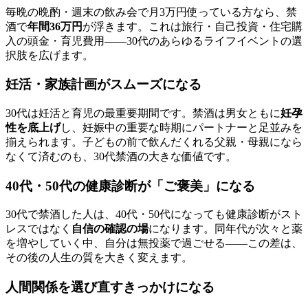
毎晩の晩酌・週末の飲み会で月3万円使っている方なら、禁
酒で
年間36万円
が浮きます。これは旅行・自己投資・住宅購
入の頭金・育児費用――30代のあらゆるライフイベントの選
択肢を広げます。
妊活・家族計画がスムーズになる
30代は妊活と育児の最重要期間です。禁酒は男女ともに
妊孕
性を底上げ
し、妊娠中の重要な時期にパートナーと足並みを
揃えられます。子どもの前で飲んだくれる父親・母親になら
なくて済むのも、30代禁酒の大きな価値です。
40代・50代の健康診断が「ご褒美」になる
30代で禁酒した人は、40代・50代になっても健康診断がスト
レスではなく
自信の確認の場
になります。同年代が次々と薬
を増やしていく中、自分は無投薬で過ごせる――この差は、
その後の人生の質を大きく変えます。
人間関係を選び直すきっかけになる