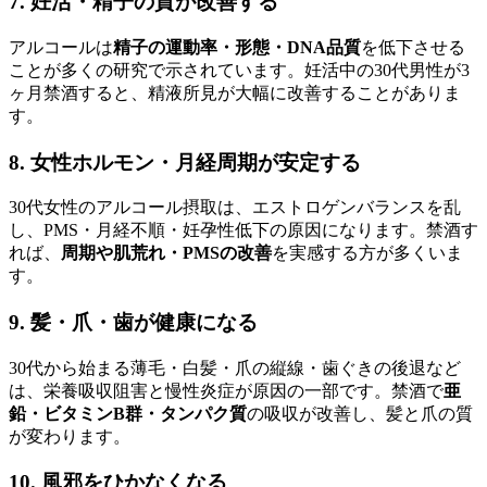
7. 妊活・精子の質が改善する
アルコールは
精子の運動率・形態・DNA品質
を低下させる
ことが多くの研究で示されています。妊活中の30代男性が3
ヶ月禁酒すると、精液所見が大幅に改善することがありま
す。
8. 女性ホルモン・月経周期が安定する
30代女性のアルコール摂取は、エストロゲンバランスを乱
し、PMS・月経不順・妊孕性低下の原因になります。禁酒す
れば、
周期や肌荒れ・PMSの改善
を実感する方が多くいま
す。
9. 髪・爪・歯が健康になる
30代から始まる薄毛・白髪・爪の縦線・歯ぐきの後退など
は、栄養吸収阻害と慢性炎症が原因の一部です。禁酒で
亜
鉛・ビタミンB群・タンパク質
の吸収が改善し、髪と爪の質
が変わります。
10. 風邪をひかなくなる