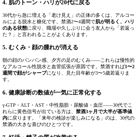
4. 肌のトーン・ハリが20代に戻る
30代から急に増える「老け見え」の正体の多くは、アルコー
ルによる脱水と糖化です。禁酒2〜4週間で
肌が明るく、ハリ
のある状態
に戻り、職場や久しぶりに会う友人から「若返っ
た？」と言われることがよくあります。
5. むくみ・顔の腫れが消える
朝の顔のパンパン感、夕方の足のむくみ――これらは慢性的
なアルコール性脱水と血管拡張が原因です。禁酒すれば
1〜2
週間で顔がシャープ
になり、見た目年齢が3〜5歳若返りま
す。
6. 健康診断の数値が一気に正常化する
γ-GTP・ALT・AST・中性脂肪・尿酸値・血圧――30代でこ
れらに黄色信号が出ている方は、
禁酒3ヶ月で大半が基準値
内
に戻ります。「来年の検診が楽しみになる」のは、30代の
禁酒の大きな喜びのひとつです。