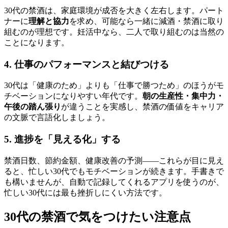
30代の禁酒は、家庭環境が成否を大きく左右します。パート
ナーに
理解と協力
を求め、可能なら一緒に減酒・禁酒に取り
組むのが理想です。妊活中なら、二人で取り組むのは当然の
ことになります。
4. 仕事のパフォーマンスと結びつける
30代は「健康のため」よりも「仕事で勝つため」のほうがモ
チベーションになりやすい年代です。
朝の生産性・集中力・
午後の踏ん張り
が違うことを実感し、禁酒の価値をキャリア
の文脈で言語化しましょう。
5. 進捗を「見える化」する
禁酒日数、節約金額、健康改善の予測――これらが目に見え
ると、忙しい30代でもモチベーションが続きます。手書きで
も構いませんが、自動で記録してくれるアプリを使うのが、
忙しい30代には最も挫折しにくい方法です。
30代の禁酒で気をつけたい注意点