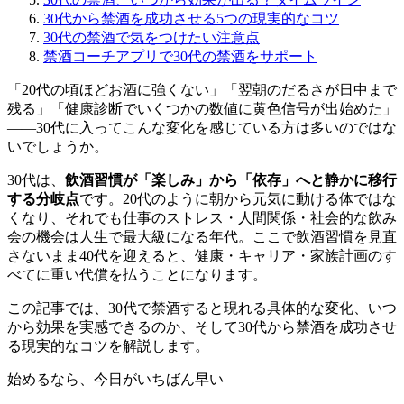
30代から禁酒を成功させる5つの現実的なコツ
30代の禁酒で気をつけたい注意点
禁酒コーチアプリで30代の禁酒をサポート
「20代の頃ほどお酒に強くない」「翌朝のだるさが日中まで
残る」「健康診断でいくつかの数値に黄色信号が出始めた」
――30代に入ってこんな変化を感じている方は多いのではな
いでしょうか。
30代は、
飲酒習慣が「楽しみ」から「依存」へと静かに移行
する分岐点
です。20代のように朝から元気に動ける体ではな
くなり、それでも仕事のストレス・人間関係・社会的な飲み
会の機会は人生で最大級になる年代。ここで飲酒習慣を見直
さないまま40代を迎えると、健康・キャリア・家族計画のす
べてに重い代償を払うことになります。
この記事では、30代で禁酒すると現れる具体的な変化、いつ
から効果を実感できるのか、そして30代から禁酒を成功させ
る現実的なコツを解説します。
始めるなら、今日がいちばん早い