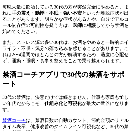
毎晩大量に飲酒している30代の方が突然完全にやめると、ま
れに
手の震え・動悸・不眠・強い不安
といった離脱症状が出
ることがあります。明らかな症状がある方や、自分でアルコ
ール依存症の可能性を疑う方は、
医師に相談
してから禁酒を
始めてください。
また、ストレス源の多い30代は、お酒をやめると一時的にイ
ライラ・不眠・気分の落ち込みを感じることがあります。こ
れは2〜4週間でほとんどの方が解消するため、過度に心配せ
ず、運動・睡眠・食事を整えることで乗り越えられます。
禁酒コーチアプリで30代の禁酒をサポ
ート
30代の禁酒は、決意だけでは続きません。仕事も家庭も忙し
い年代だからこそ、
仕組み化と可視化
が最大の武器になりま
す。
禁酒コーチ
は、禁酒日数の自動カウント、節約金額のリアル
タイム表示、健康改善のタイムライン可視化など、30代の禁