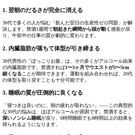
1. 翌朝のだるさが完全に消える
30代で多くの人が悩む「飲んだ翌日の生産性ゼロ問題」が解
決します。禁酒1週間で
朝起きた瞬間から頭が動く
感覚が戻
り、午前中の仕事の質が劇的に変わります。
2. 内臓脂肪が落ちて体型が引き締まる
30代男性の「ぽっこりお腹」は、その多くがアルコール由来
の内臓脂肪です。禁酒すれば
1〜3ヶ月でウエストが3〜5cm
細くなる
ことが期待できます。運動を組み合わせれば、20代
の体型を取り戻すことも十分可能です。
3. 睡眠の質が圧倒的に良くなる
「寝つきは良いのに、朝の疲れが取れない」――この典型的
な30代の悩みは、ほぼアルコールが原因です。禁酒すると、
深いノンレム睡眠
が戻り、6時間睡眠でも8時間以上の効果を
得られるようになります。