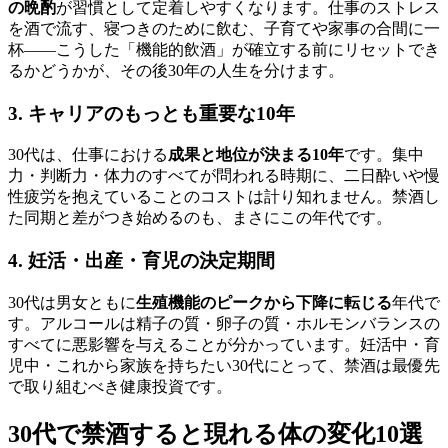
の晩酌
が習慣として定着しやすくなります。仕事のストレス
を酒で流す、寝つきのために飲む、子育てや家事の合間に一
杯――こうした「機能的飲酒」が確立する前にリセットでき
るかどうかが、その後30年の人生を分けます。
3. キャリアのもっとも重要な10年
30代は、仕事における
成果と地位が決まる10年
です。集中
力・判断力・体力のすべてが問われる時期に、二日酔いや慢
性疲労を抱えていることのコストは計り知れません。禁酒し
た同期と差がつき始めるのも、まさにこの年代です。
4. 妊活・出産・育児の決定期間
30代は男女ともに
生殖機能のピークから下降に転じる
年代で
す。アルコールは精子の質・卵子の質・ホルモンバランスの
すべてに悪影響を与えることが分かっています。妊活中・育
児中・これから家族を持ちたい30代にとって、禁酒は最優先
で取り組むべき健康投資です。
30代で禁酒すると現れる体の変化10選