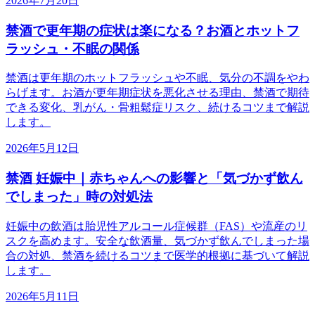
2026年7月20日
禁酒で更年期の症状は楽になる？お酒とホットフ
ラッシュ・不眠の関係
禁酒は更年期のホットフラッシュや不眠、気分の不調をやわ
らげます。お酒が更年期症状を悪化させる理由、禁酒で期待
できる変化、乳がん・骨粗鬆症リスク、続けるコツまで解説
します。
2026年5月12日
禁酒 妊娠中｜赤ちゃんへの影響と「気づかず飲ん
でしまった」時の対処法
妊娠中の飲酒は胎児性アルコール症候群（FAS）や流産のリ
スクを高めます。安全な飲酒量、気づかず飲んでしまった場
合の対処、禁酒を続けるコツまで医学的根拠に基づいて解説
します。
2026年5月11日