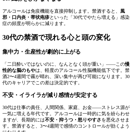
アルコールは免疫機能を直接抑制します。禁酒すると、
風
邪・口内炎・帯状疱疹
といった「30代でやたら増える」感染
症の頻度が明らかに減ります。
30代の禁酒で現れる心と頭の変化
集中力・生産性が劇的に上がる
「二日酔いではないのに、なんとなく頭が重い」――この
慢
性的な脳のもや
は、軽度のアルコール性脳機能低下です。禁
酒2〜4週間で霧が晴れ、深い集中が再び可能になります。30
代のキャリアでこの差は決定的です。
不安・イライラが減り感情が安定する
30代は仕事の責任、人間関係、家庭、お金――ストレス源が
一気に増える年代です。アルコールは一時的に気を紛らわせ
ますが、長期的には
不安・抑うつ・怒りやすさ
を悪化させま
す。禁酒すると、3〜4週間で感情のコントロールが効くよう