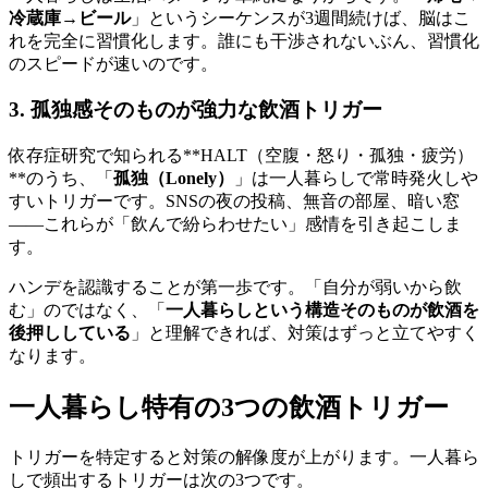
冷蔵庫→ビール
」というシーケンスが3週間続けば、脳はこ
れを完全に習慣化します。誰にも干渉されないぶん、習慣化
のスピードが速いのです。
3. 孤独感そのものが強力な飲酒トリガー
依存症研究で知られる**HALT（空腹・怒り・孤独・疲労）
**のうち、「
孤独（Lonely）
」は一人暮らしで常時発火しや
すいトリガーです。SNSの夜の投稿、無音の部屋、暗い窓
——これらが「飲んで紛らわせたい」感情を引き起こしま
す。
ハンデを認識することが第一歩です。「自分が弱いから飲
む」のではなく、「
一人暮らしという構造そのものが飲酒を
後押ししている
」と理解できれば、対策はずっと立てやすく
なります。
一人暮らし特有の3つの飲酒トリガー
トリガーを特定すると対策の解像度が上がります。一人暮ら
しで頻出するトリガーは次の3つです。