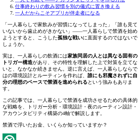
仕事終わりの飲み習慣を別の儀式に置き換える
一人だからこそアプリが伴走者になる
「一人暮らしで家飲みが習慣になってしまった」「誰も見て
いないから歯止めがきかない」——一人暮らしで禁酒を始め
ようとすると、こうした
孤独な戦い
に直面するのではないで
しょうか。
実は、一人暮らしの飲酒には
家族同居の人とは異なる固有の
トリガー構造
があり、その特性を理解した上で対策を立てな
いと、なかなか続きません。逆に言えば、一人暮らしならで
はの環境設計とルーティンを作れば、
誰にも邪魔されずに自
分の理想のペースで禁酒を進められる
という強みもありま
す。
この記事では、一人暮らしで禁酒を成功させるための具体的
な戦略を、トリガー分析・環境設計・夜のルーティン設計・
アカウンタビリティ構築の4軸で解説します。
禁酒で浮いたお金、いくらか知っていますか？