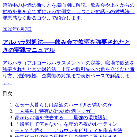
禁酒中のお酒の断り方を場面別に解説。飲み会や上司からの
勧めを角を立てずにかわす例文、しつこい勧誘への対処法、
罪悪感なく断るコツまで紹介します。
2026年6月7日
アルハラ対処法——飲み会で飲酒を強要されたと
きの実践マニュアル
アルハラ（アルコールハラスメント）の定義、職場で飲酒を
強要されたときの対処法、上司や取引先への角を立てない断
り方、法的根拠、企業側の対策まで実例ベースで解説しま
す。
目次
なぜ一人暮らしは禁酒のハードルが高いのか
一人暮らし特有の3つの飲酒トリガー
家からお酒を撤去する——最強の環境設計
「帰宅して何もない」を埋める夜のルーティン
一人でも続く——アカウンタビリティを作る方法
仕事終わりの飲み習慣を別の儀式に置き換える