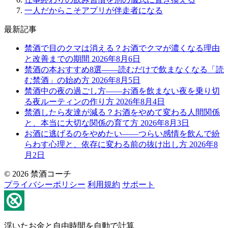
一人だからこそアプリが伴走者になる
最新記事
禁酒で目のクマは消える？お酒でクマが濃くなる理由
と改善までの期間
2026年8月6日
禁酒の本おすすめ8選——読むだけで飲まなくなる「読
む禁酒」の始め方
2026年8月5日
禁酒中の夜の過ごし方——お酒を飲まない夜を乗り切
る夜ルーティンの作り方
2026年8月4日
禁酒したら友達が減る？お酒をやめて変わる人間関係
と、本当に大切な関係の育て方
2026年8月3日
お酒に逃げるのをやめたい——つらい感情を飲んで紛
らわす心理と、依存に変わる前の抜け出し方
2026年8
月2日
© 2026 禁酒コーチ
プライバシーポリシー
利用規約
サポート
浮いたお金と自由時間を自動で計算