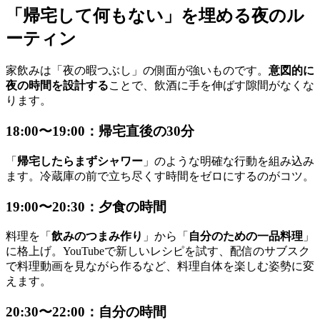
「帰宅して何もない」を埋める夜のル
ーティン
家飲みは「夜の暇つぶし」の側面が強いものです。
意図的に
夜の時間を設計する
ことで、飲酒に手を伸ばす隙間がなくな
ります。
18:00〜19:00：帰宅直後の30分
「
帰宅したらまずシャワー
」のような明確な行動を組み込み
ます。冷蔵庫の前で立ち尽くす時間をゼロにするのがコツ。
19:00〜20:30：夕食の時間
料理を「
飲みのつまみ作り
」から「
自分のための一品料理
」
に格上げ。YouTubeで新しいレシピを試す、配信のサブスク
で料理動画を見ながら作るなど、料理自体を楽しむ姿勢に変
えます。
20:30〜22:00：自分の時間