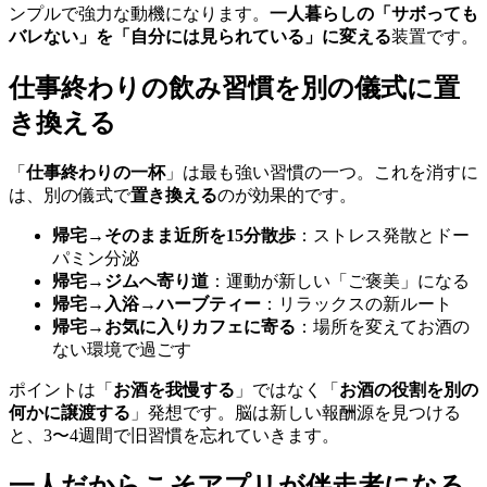
ンプルで強力な動機になります。
一人暮らしの「サボっても
バレない」を「自分には見られている」に変える
装置です。
仕事終わりの飲み習慣を別の儀式に置
き換える
「
仕事終わりの一杯
」は最も強い習慣の一つ。これを消すに
は、別の儀式で
置き換える
のが効果的です。
帰宅→そのまま近所を15分散歩
：ストレス発散とドー
パミン分泌
帰宅→ジムへ寄り道
：運動が新しい「ご褒美」になる
帰宅→入浴→ハーブティー
：リラックスの新ルート
帰宅→お気に入りカフェに寄る
：場所を変えてお酒の
ない環境で過ごす
ポイントは「
お酒を我慢する
」ではなく「
お酒の役割を別の
何かに譲渡する
」発想です。脳は新しい報酬源を見つける
と、3〜4週間で旧習慣を忘れていきます。
一人だからこそアプリが伴走者になる