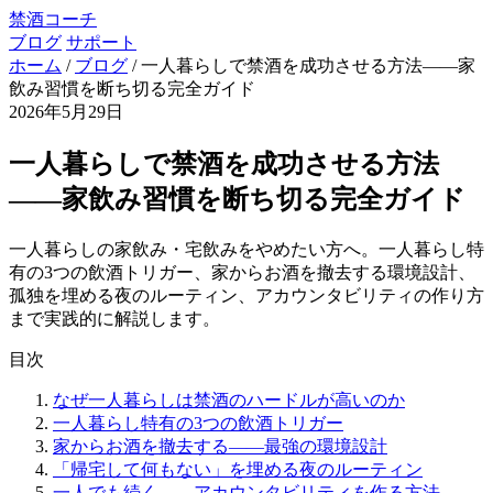
禁酒コーチ
ブログ
サポート
ホーム
/
ブログ
/
一人暮らしで禁酒を成功させる方法——家
飲み習慣を断ち切る完全ガイド
2026年5月29日
一人暮らしで禁酒を成功させる方法
——家飲み習慣を断ち切る完全ガイド
一人暮らしの家飲み・宅飲みをやめたい方へ。一人暮らし特
有の3つの飲酒トリガー、家からお酒を撤去する環境設計、
孤独を埋める夜のルーティン、アカウンタビリティの作り方
まで実践的に解説します。
目次
なぜ一人暮らしは禁酒のハードルが高いのか
一人暮らし特有の3つの飲酒トリガー
家からお酒を撤去する——最強の環境設計
「帰宅して何もない」を埋める夜のルーティン
一人でも続く——アカウンタビリティを作る方法