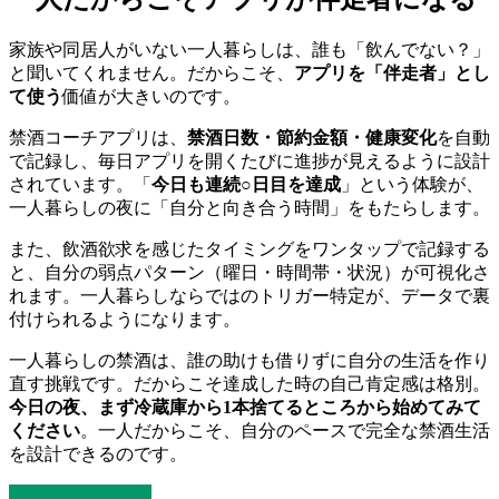
家族や同居人がいない一人暮らしは、誰も「飲んでない？」
と聞いてくれません。だからこそ、
アプリを「伴走者」とし
て使う
価値が大きいのです。
禁酒コーチアプリは、
禁酒日数・節約金額・健康変化
を自動
で記録し、毎日アプリを開くたびに進捗が見えるように設計
されています。「
今日も連続○日目を達成
」という体験が、
一人暮らしの夜に「自分と向き合う時間」をもたらします。
また、飲酒欲求を感じたタイミングをワンタップで記録する
と、自分の弱点パターン（曜日・時間帯・状況）が可視化さ
れます。一人暮らしならではのトリガー特定が、データで裏
付けられるようになります。
一人暮らしの禁酒は、誰の助けも借りずに自分の生活を作り
直す挑戦です。だからこそ達成した時の自己肯定感は格別。
今日の夜、まず冷蔵庫から1本捨てるところから始めてみて
ください
。一人だからこそ、自分のペースで完全な禁酒生活
を設計できるのです。