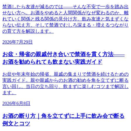
禁酒したら友達が減るのでは——そんな不安で一歩を踏み出
せない方へ。お酒をやめると人間関係がなぜ変わるのか、離
れていく関係と残る関係の見分け方、飲み友達と気まずくな
らない伝え方、そして禁酒でむしろ深まる・増えるつながり
の育て方を解説します。
2026年7月29日
お盆・帰省の親戚付き合いで禁酒を貫く方法——
お酒を勧められても飲まない実践ガイド
お盆や年末年始の帰省、親戚の集まりで禁酒を続けるための
実践ガイド。親や親戚からのお酒の勧めを角を立てずに断る
言い回し、当日の立ち回り、飲まずに楽しむコツまで解説し
ます。
2026年6月8日
お酒の断り方｜角を立てずに上手に飲み会で断る
例文とコツ