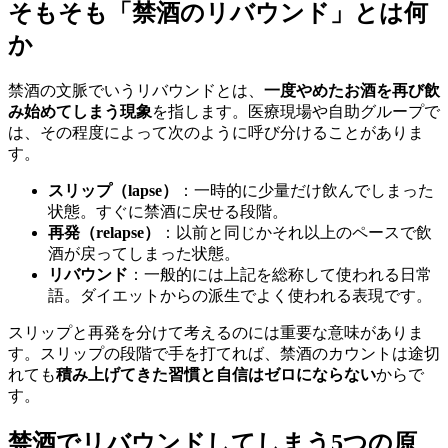
そもそも「禁酒のリバウンド」とは何
か
禁酒の文脈でいうリバウンドとは、
一度やめたお酒を再び飲
み始めてしまう現象
を指します。医療現場や自助グループで
は、その程度によって次のように呼び分けることがありま
す。
スリップ（lapse）
：一時的に少量だけ飲んでしまった
状態。すぐに禁酒に戻せる段階。
再発（relapse）
：以前と同じかそれ以上のペースで飲
酒が戻ってしまった状態。
リバウンド
：一般的には上記を総称して使われる日常
語。ダイエットからの派生でよく使われる表現です。
スリップと再発を分けて考えるのには重要な意味がありま
す。スリップの段階で手を打てれば、禁酒のカウントは途切
れても
積み上げてきた習慣と自信はゼロにならない
からで
す。
禁酒でリバウンドしてしまう5つの原