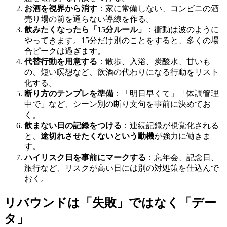
お酒を視界から消す
：家に常備しない、コンビニの酒
売り場の前を通らない導線を作る。
飲みたくなったら「15分ルール」
：衝動は波のように
やってきます。15分だけ別のことをすると、多くの場
合ピークは過ぎます。
代替行動を用意する
：散歩、入浴、炭酸水、甘いも
の、短い瞑想など、飲酒の代わりになる行動をリスト
化する。
断り方のテンプレを準備
：「明日早くて」「体調管理
中で」など、シーン別の断り文句を事前に決めてお
く。
飲まない日の記録をつける
：連続記録が視覚化される
と、
途切れさせたくないという動機
が強力に働きま
す。
ハイリスク日を事前にマークする
：忘年会、記念日、
旅行など、リスクが高い日には別の対処策を仕込んで
おく。
リバウンドは「失敗」ではなく「デー
タ」