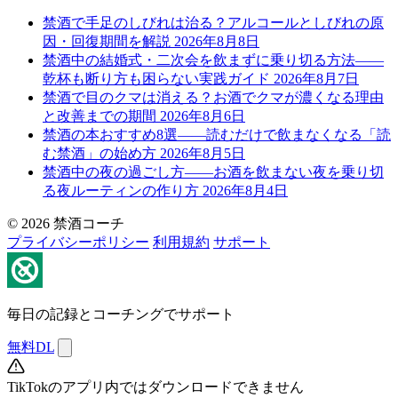
禁酒で手足のしびれは治る？アルコールとしびれの原
因・回復期間を解説
2026年8月8日
禁酒中の結婚式・二次会を飲まずに乗り切る方法——
乾杯も断り方も困らない実践ガイド
2026年8月7日
禁酒で目のクマは消える？お酒でクマが濃くなる理由
と改善までの期間
2026年8月6日
禁酒の本おすすめ8選——読むだけで飲まなくなる「読
む禁酒」の始め方
2026年8月5日
禁酒中の夜の過ごし方——お酒を飲まない夜を乗り切
る夜ルーティンの作り方
2026年8月4日
© 2026 禁酒コーチ
プライバシーポリシー
利用規約
サポート
毎日の記録とコーチングでサポート
無料DL
TikTokのアプリ内ではダウンロードできません