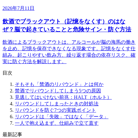
2026年7月11日
飲酒でブラックアウト（記憶をなくす）のはな
ぜ？脳で起きていることと危険サイン・防ぐ方法
飲酒によるブラックアウトは、アルコールが脳の海馬の働き
を止め、記憶を保存できなくなる現象です。記憶をなくす仕
組み、起こりやすい飲み方、繰り返す場合の依存リスク、確
実に防ぐ方法を解説します。
目次
そもそも「禁酒のリバウンド」とは何か
禁酒でリバウンドしてしまう5つの原因
見逃してはいけない前兆：HALT（ホルト）
リバウンドしてしまったときの対処法
リバウンドを防ぐ7つの実践ポイント
リバウンドは「失敗」ではなく「データ」
一人で抱え込まず、仕組みで立て直す
最新記事