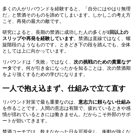
多くの人がリバウンドを経験すると、「自分にはやはり無理
だ」と禁酒そのものを諦めてしまいます。しかしこの考え方
こそ、再発の最大の敵です。
研究によると、長期の禁酒に成功した人の多くが
1回以上の
スリップや再発を経験しています
。禁酒は直線ではなく、螺
旋階段のようなものです。ときどき下の段を踏んでも、全体
としては上に向かっています。
リバウンドは「失敗」ではなく、
次の挑戦のための貴重なデ
ータ
です。何が引き金になったかを知ることは、次の禁酒期
をより強くするための学びになります。
一人で抱え込まず、仕組みで立て直す
リバウンド対策で最も重要なのは、
意志力に頼らない仕組み
を作ることです。人間の意志は有限で、疲れているときや感
情が揺れているときには働きません。だからこそ外部のサポ
ートが効いてきます。
禁酒コーチでは、飲まなかった日を可視化し、衝動が強くな