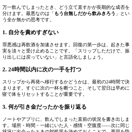
万一飲んでしまったとき、どう立て直すかが長期的な成否を
分けます。最悪なのは「
もう台無しだから飲みきろう
」とい
う全か無かの思考です。
1. 自分を責めすぎない
罪悪感は再飲酒を加速させます。回復の第一歩は、起きた事
実を淡々と受け止めることです。「スリップしただけで、振
り出しには戻っていない」と言語化しましょう。
2. 24時間以内に次の一手を打つ
スリップから再発へ移行するかどうかは、最初の24時間で決
まります。すぐに次の一杯を断つこと、そして翌日は早めに
寝て体をリセットすることが重要です。
3. 何が引き金だったかを振り返る
ノートやアプリに、飲んでしまった直前の状況を書き出しま
す。場所・時間・一緒にいた人・感情・空腹度——次に同じ
状況に出会ったときの対処策を決めておくことで、再現を防