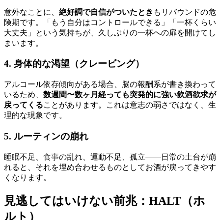
意外なことに、
絶好調で自信がついたとき
もリバウンドの危
険期です。「もう自分はコントロールできる」「一杯くらい
大丈夫」という気持ちが、久しぶりの一杯への扉を開けてし
まいます。
4. 身体的な渇望（クレービング）
アルコール依存傾向がある場合、脳の報酬系が書き換わって
いるため、
数週間〜数ヶ月経っても突発的に強い飲酒欲求が
戻ってくる
ことがあります。これは意志の弱さではなく、生
理的な現象です。
5. ルーティンの崩れ
睡眠不足、食事の乱れ、運動不足、孤立——日常の土台が崩
れると、それを埋め合わせるものとしてお酒が戻ってきやす
くなります。
見逃してはいけない前兆：HALT（ホ
ルト）