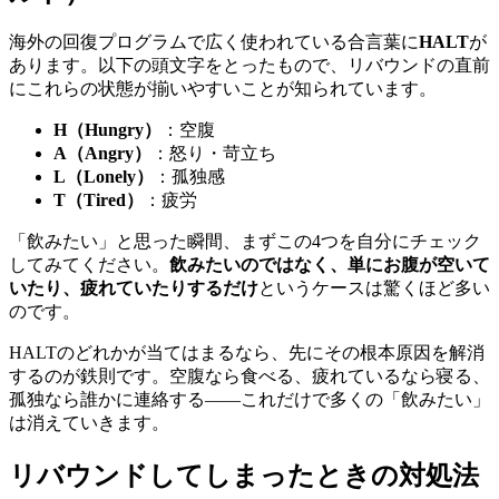
海外の回復プログラムで広く使われている合言葉に
HALT
が
あります。以下の頭文字をとったもので、リバウンドの直前
にこれらの状態が揃いやすいことが知られています。
H（Hungry）
：空腹
A（Angry）
：怒り・苛立ち
L（Lonely）
：孤独感
T（Tired）
：疲労
「飲みたい」と思った瞬間、まずこの4つを自分にチェック
してみてください。
飲みたいのではなく、単にお腹が空いて
いたり、疲れていたりするだけ
というケースは驚くほど多い
のです。
HALTのどれかが当てはまるなら、先にその根本原因を解消
するのが鉄則です。空腹なら食べる、疲れているなら寝る、
孤独なら誰かに連絡する——これだけで多くの「飲みたい」
は消えていきます。
リバウンドしてしまったときの対処法