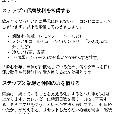
ステップ4: 代替飲料を常備する
飲みたくなったときに手元に何もないと、コンビニに走って
しまいます。以下を常備しておきましょう。
炭酸水 (無糖、レモンフレーバーなど)
ノンアルコールチューハイ (サントリー「のんある気
分」など)
冷たいお茶、麦茶
100%果汁ジュース (糖分多いので飲みすぎ注意)
「
飲む仕草
」自体が習慣化しているため、缶やグラスを口に
運ぶ動作を代替飲料で置き換えるのが効果的です。
ステップ5: 記録と仲間の力を借りる
禁酒は「続けていることを見える化」すると成功率が大幅に
上がります。カレンダーに禁酒日数を書く、SNSで宣言す
る、禁酒アプリを使う、といった方法が有効です。「何日続
いたか」が見えると、
リセットしたくない心理
が働き、継続