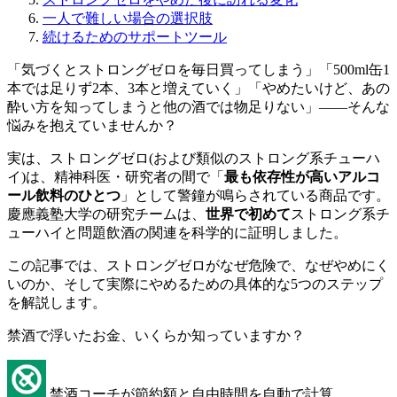
一人で難しい場合の選択肢
続けるためのサポートツール
「気づくとストロングゼロを毎日買ってしまう」「500ml缶1
本では足りず2本、3本と増えていく」「やめたいけど、あの
酔い方を知ってしまうと他の酒では物足りない」——そんな
悩みを抱えていませんか？
実は、ストロングゼロ(および類似のストロング系チューハ
イ)は、精神科医・研究者の間で「
最も依存性が高いアルコ
ール飲料のひとつ
」として警鐘が鳴らされている商品です。
慶應義塾大学の研究チームは、
世界で初めて
ストロング系チ
ューハイと問題飲酒の関連を科学的に証明しました。
この記事では、ストロングゼロがなぜ危険で、なぜやめにく
いのか、そして実際にやめるための具体的な5つのステップ
を解説します。
禁酒で浮いたお金、いくらか知っていますか？
禁酒コーチが節約額と自由時間を自動で計算