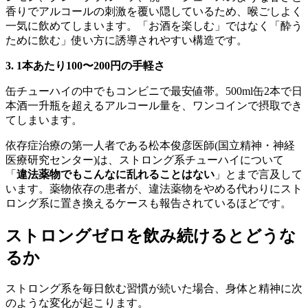
香りでアルコールの刺激を覆い隠しているため、喉ごしよく
一気に飲めてしまいます。「お酒を楽しむ」ではなく「酔う
ために飲む」使い方に誘導されやすい構造です。
3. 1本あたり100〜200円の手軽さ
缶チューハイの中でもコンビニで最安値帯。500ml缶2本で日
本酒一升瓶を超えるアルコール量を、ワンコインで摂取でき
てしまいます。
依存症治療の第一人者である松本俊彦医師(国立精神・神経
医療研究センター)は、ストロング系チューハイについて
「
違法薬物でもこんなに乱れることはない
」とまで言及して
います。薬物依存の患者が、違法薬物をやめる代わりにスト
ロング系に置き換えるケースも報告されているほどです。
ストロングゼロを飲み続けるとどうな
るか
ストロング系を毎日飲む習慣が続いた場合、身体と精神に次
のような変化が起こります。