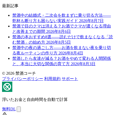
最新記事
禁酒中の結婚式・二次会を飲まずに乗り切る方法——
乾杯も断り方も困らない実践ガイド
2026年8月7日
禁酒で目のクマは消える？お酒でクマが濃くなる理由
と改善までの期間
2026年8月6日
禁酒の本おすすめ8選——読むだけで飲まなくなる「読
む禁酒」の始め方
2026年8月5日
禁酒中の夜の過ごし方——お酒を飲まない夜を乗り切
る夜ルーティンの作り方
2026年8月4日
禁酒したら友達が減る？お酒をやめて変わる人間関係
と、本当に大切な関係の育て方
2026年8月3日
© 2026 禁酒コーチ
プライバシーポリシー
利用規約
サポート
浮いたお金と自由時間を自動で計算
無料DL