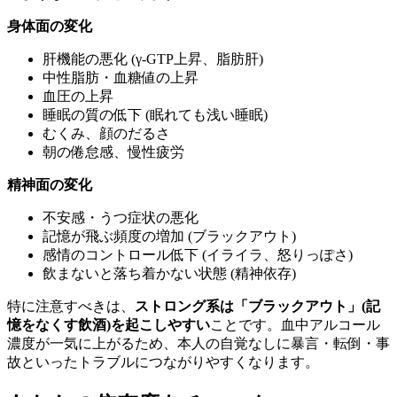
身体面の変化
肝機能の悪化 (γ-GTP上昇、脂肪肝)
中性脂肪・血糖値の上昇
血圧の上昇
睡眠の質の低下 (眠れても浅い睡眠)
むくみ、顔のだるさ
朝の倦怠感、慢性疲労
精神面の変化
不安感・うつ症状の悪化
記憶が飛ぶ頻度の増加 (ブラックアウト)
感情のコントロール低下 (イライラ、怒りっぽさ)
飲まないと落ち着かない状態 (精神依存)
特に注意すべきは、
ストロング系は「ブラックアウト」(記
憶をなくす飲酒)を起こしやすい
ことです。血中アルコール
濃度が一気に上がるため、本人の自覚なしに暴言・転倒・事
故といったトラブルにつながりやすくなります。