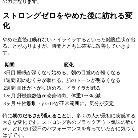
の力になります。
ストロングゼロをやめた後に訪れる変
化
やめた直後は眠れない・イライラするといった離脱症状が出
ることがありますが、時間とともに確実に改善していきま
す。
期間
変化
3日目
睡眠が深くなり始める。朝の目覚めが軽くなる
1週間
顔のむくみが取れる。肌のトーンが明るくなる
2週間
血圧が下がり始める。イライラが減る
1ヶ月
肝機能数値が改善傾向。体重1〜3kg減
3ヶ月
中性脂肪・γ-GTPが正常範囲に。気分が安定
特に
朝のだるさが消えること
は、多くの人が最初に実感する
大きな変化です。ストロング系のブラックアウト気味の酔い
が、どれだけ翌日のパフォーマンスを奪っていたかに気づく
はずです。