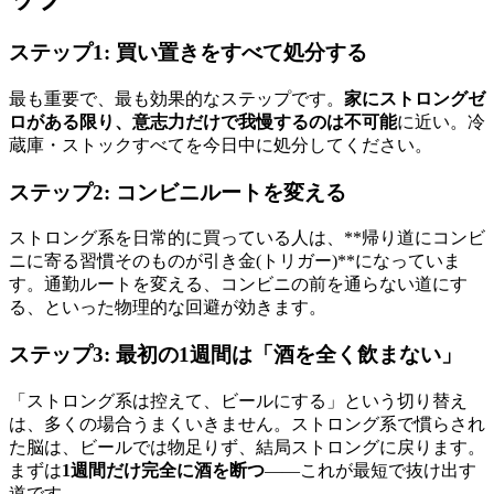
ステップ1: 買い置きをすべて処分する
最も重要で、最も効果的なステップです。
家にストロングゼ
ロがある限り、意志力だけで我慢するのは不可能
に近い。冷
蔵庫・ストックすべてを今日中に処分してください。
ステップ2: コンビニルートを変える
ストロング系を日常的に買っている人は、**帰り道にコンビ
ニに寄る習慣そのものが引き金(トリガー)**になっていま
す。通勤ルートを変える、コンビニの前を通らない道にす
る、といった物理的な回避が効きます。
ステップ3: 最初の1週間は「酒を全く飲まない」
「ストロング系は控えて、ビールにする」という切り替え
は、多くの場合うまくいきません。ストロング系で慣らされ
た脳は、ビールでは物足りず、結局ストロングに戻ります。
まずは
1週間だけ完全に酒を断つ
——これが最短で抜け出す
道です。