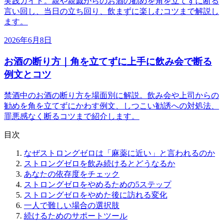
実践ガイド。親や親戚からのお酒の勧めを角を立てずに断る
言い回し、当日の立ち回り、飲まずに楽しむコツまで解説し
ます。
2026年6月8日
お酒の断り方｜角を立てずに上手に飲み会で断る
例文とコツ
禁酒中のお酒の断り方を場面別に解説。飲み会や上司からの
勧めを角を立てずにかわす例文、しつこい勧誘への対処法、
罪悪感なく断るコツまで紹介します。
目次
なぜストロングゼロは「麻薬に近い」と言われるのか
ストロングゼロを飲み続けるとどうなるか
あなたの依存度をチェック
ストロングゼロをやめるための5ステップ
ストロングゼロをやめた後に訪れる変化
一人で難しい場合の選択肢
続けるためのサポートツール