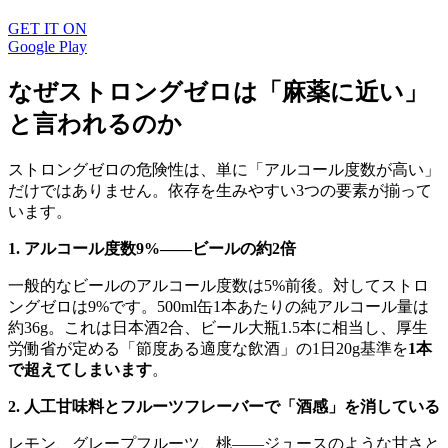
GET IT ON
Google Play
なぜストロングゼロは「麻薬に近い」
と言われるのか
ストロングゼロの危険性は、単に「アルコール度数が高い」
だけではありません。依存を生みやすい3つの要素が揃って
います。
1. アルコール度数9%——ビールの約2倍
一般的なビールのアルコール度数は5%前後。対してストロ
ングゼロは9%です。500ml缶1本あたりの純アルコール量は
約36g。これは日本酒2合、ビール大瓶1.5本に相当し、厚生
労働省が定める「節度ある適度な飲酒」の1日20g基準を
1本
で超えてしまいます
。
2. 人工甘味料とフルーツフレーバーで「酒感」を消している
レモン、グレープフルーツ、桃——ジュースのような甘さと