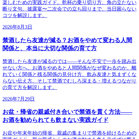
楽しむための実践ガイド。乾杯の乗り切り方、角の立たない
断り文句、披露宴〜二次会での立ち回りまで、当日困らない
コツを解説します。
2026年8月3日
禁酒したら友達が減る？お酒をやめて変わる人間
関係と、本当に大切な関係の育て方
禁酒したら友達が減るのでは——そんな不安で一歩を踏み出
せない方へ。お酒をやめると人間関係がなぜ変わるのか、離
れていく関係と残る関係の見分け方、飲み友達と気まずくな
らない伝え方、そして禁酒でむしろ深まる・増えるつながり
の育て方を解説します。
2026年7月29日
お盆・帰省の親戚付き合いで禁酒を貫く方法——
お酒を勧められても飲まない実践ガイド
お盆や年末年始の帰省、親戚の集まりで禁酒を続けるための