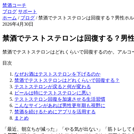
禁酒コーチ
ブログ
サポート
ホーム
/
ブログ
/
禁酒でテストステロンは回復する？男性ホル
2026年4月30日
禁酒でテストステロンは回復する？男
禁酒でテストステロンはどれくらいで回復するのか。アルコ
目次
なぜお酒はテストステロンを下げるのか
禁酒でテストステロンはどれくらいで回復する？
テストステロンが戻ると何が変わる
ビールは特にテストステロンに悪い
テストステロン回復を加速させる生活習慣
こんなサインがあれば男性更年期も視野に
禁酒を続けるためにアプリを活用する
まとめ
「最近、朝立ちが減った」「やる気が出ない」「筋トレして