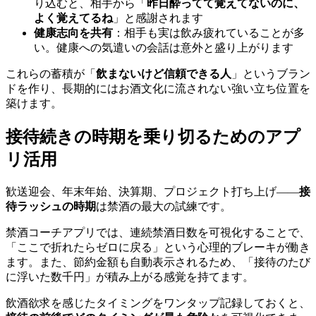
り込むと、相手から「
昨日酔ってて覚えてないのに、
よく覚えてるね
」と感謝されます
健康志向を共有
：相手も実は飲み疲れていることが多
い。健康への気遣いの会話は意外と盛り上がります
これらの蓄積が「
飲まないけど信頼できる人
」というブラン
ドを作り、長期的にはお酒文化に流されない強い立ち位置を
築けます。
接待続きの時期を乗り切るためのアプ
リ活用
歓送迎会、年末年始、決算期、プロジェクト打ち上げ——
接
待ラッシュの時期
は禁酒の最大の試練です。
禁酒コーチアプリでは、連続禁酒日数を可視化することで、
「ここで折れたらゼロに戻る」という心理的ブレーキが働き
ます。また、節約金額も自動表示されるため、「接待のたび
に浮いた数千円」が積み上がる感覚を持てます。
飲酒欲求を感じたタイミングをワンタップ記録しておくと、