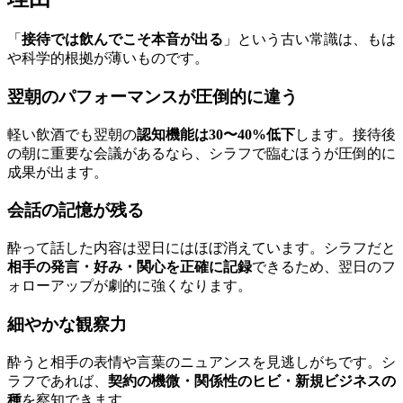
「
接待では飲んでこそ本音が出る
」という古い常識は、もは
や科学的根拠が薄いものです。
翌朝のパフォーマンスが圧倒的に違う
軽い飲酒でも翌朝の
認知機能は30〜40%低下
します。接待後
の朝に重要な会議があるなら、シラフで臨むほうが圧倒的に
成果が出ます。
会話の記憶が残る
酔って話した内容は翌日にはほぼ消えています。シラフだと
相手の発言・好み・関心を正確に記録
できるため、翌日のフ
ォローアップが劇的に強くなります。
細やかな観察力
酔うと相手の表情や言葉のニュアンスを見逃しがちです。シ
ラフであれば、
契約の機微・関係性のヒビ・新規ビジネスの
種
を察知できます。