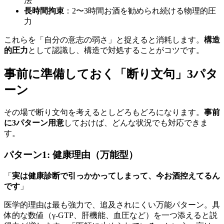
法
長時間拘束
：2〜3時間お酒を勧められ続ける物理的圧
力
これらを「自分の意志の弱さ」と捉えると消耗します。
構造
的圧力
として認識し、構造で対処することがコツです。
事前に準備しておく「断り文句」3パタ
ーン
その場で断り文句を考えるとしどろもどろになります。
事前
に3パターン用意
しておけば、どんな状況でも対応できま
す。
パターン1: 健康理由（万能型）
「
実は健康診断で引っかかってしまって、今お酒控えてるん
です
」
医学的理由は最も強力で、追及されにくい万能パターン。具
体的な数値（γ-GTP、肝機能、血圧など）を一つ添えると説