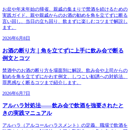
お盆や年末年始の帰省、親戚の集まりで禁酒を続けるための
実践ガイド。親や親戚からのお酒の勧めを角を立てずに断る
言い回し、当日の立ち回り、飲まずに楽しむコツまで解説し
ます。
2026年6月8日
お酒の断り方｜角を立てずに上手に飲み会で断る
例文とコツ
禁酒中のお酒の断り方を場面別に解説。飲み会や上司からの
勧めを角を立てずにかわす例文、しつこい勧誘への対処法、
罪悪感なく断るコツまで紹介します。
2026年6月7日
アルハラ対処法——飲み会で飲酒を強要されたと
きの実践マニュアル
アルハラ（アルコールハラスメント）の定義、職場で飲酒を