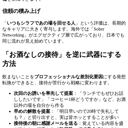
信頼の積み上げ
「
いつもシラフであの場を回せる人
」という評価は、長期的
なキャリアに大きく寄与します。海外では「Sober
Networking」がエグゼクティブ層で広がっており、日本でも
同じ流れが見え始めています。
「お酒なしの接待」を逆に武器にする
方法
飲まないことを
プロフェッショナルな差別化要因
にする発想
転換ができると、接待が苦行から戦略に変わります。
次回のお誘いを率先して提案
：「ランチでもぜひお話
ししたいです」「コーヒー1杯どうですか」など、お酒
以外の場を自分から作る
早めの解散を提案
：「明日早いので20時で失礼して
も？」と切り出すと、実は皆ホッとすることが多い
接待後の朝に感謝メールを送る
：覚えている内容を盛