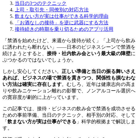
当日の3つのテクニック
上司・取引先・同僚別の対応方法
飲まない方が実は仕事ができる科学的理由
「お酒なしの接待」を逆に武器にする方法
接待続きの時期を乗り切るためのアプリ活用
「禁酒を始めたけど、来週から接待が続く」「上司から飲み
に誘われたら断れない」——日本のビジネスシーンで禁酒を
続けようとすると、
接待・社内飲み会という最大級の障壁
に
ぶつかるのではないでしょうか。
しかし安心してください。
正しい準備と当日の振る舞いさえ
あれば、ビジネスの場で禁酒を貫きつつ、関係性も損なわな
い方法は確実に存在します
。むしろ、近年は健康志向の高ま
りや飲みニケーション離れの影響で、ノンアルコール選択へ
の寛容度が劇的に上がっています。
この記事では、接待・ビジネスの飲み会で禁酒を成功させる
ための事前準備、当日のテクニック、相手別の対応、そして
「
飲まない方が実は仕事ができる
」科学的根拠まで解説しま
す。