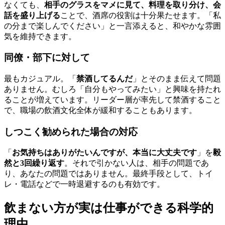
なくても、
相手のグラスをマメに見て、料理を取り分け、会
話を盛り上げる
ことで、酒席の役割は十分果たせます。「私
の分まで楽しんでください」と一言添えると、和やかな雰囲
気を維持できます。
同僚・部下に対して
最もカジュアル。「
禁酒してるんだ
」とそのまま伝えて問題
ありません。むしろ「自分もやってみたい」と興味を持たれ
ることが増えています。リーダー層が率先して禁酒すること
で、職場の飲酒文化全体が緩和することもあります。
しつこく勧められた場合の対応
「
お気持ちはありがたいんですが、本当に大丈夫です
」を
毅
然と3回繰り返す
。それで引かない人は、相手の問題であ
り、あなたの問題ではありません。最終手段として、トイ
レ・電話などで一時退避するのも有効です。
飲まない方が実は仕事ができる科学的
理由