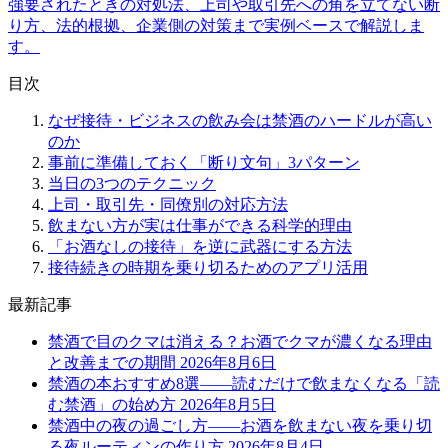
強要されたときの対処法、上司や取引先への角を立てない断
り方、法的根拠、企業側の対策まで実例ベースで解説しま
す。
目次
なぜ接待・ビジネスの飲み会は禁酒のハードルが高い
のか
事前に準備しておく「断り文句」3パターン
当日の3つのテクニック
上司・取引先・同僚別の対応方法
飲まない方が実は仕事ができる科学的理由
「お酒なしの接待」を逆に武器にする方法
接待続きの時期を乗り切るためのアプリ活用
最新記事
禁酒で目のクマは消える？お酒でクマが濃くなる理由
と改善までの期間
2026年8月6日
禁酒の本おすすめ8選——読むだけで飲まなくなる「読
む禁酒」の始め方
2026年8月5日
禁酒中の夜の過ごし方——お酒を飲まない夜を乗り切
る夜ルーティンの作り方
2026年8月4日