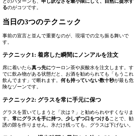
どのパターンも、
申し訳なさを最小限にして、自然に提示す
る
のがコツです。
当日の3つのテクニック
事前の宣言と並んで重要なのが、現場での立ち振る舞いで
す。
テクニック1: 着席した瞬間にノンアルを注文
席に着いたら
真っ先に
ウーロン茶や炭酸水を注文します。す
でに飲み物がある状態だと、お酒を勧められても「もうこれ
飲んでます」で断れます。
何も持っていない数十秒
が最も危
険なゾーンです。
テクニック2: グラスを常に手元に保つ
グラスを置いてしまうと「次は？」と勧められやすくなりま
す。
常にグラスを手に持つ、少しずつ口をつける
ことで、勧
誘の隙を作りません。氷だけ残っても、グラスは下げない。