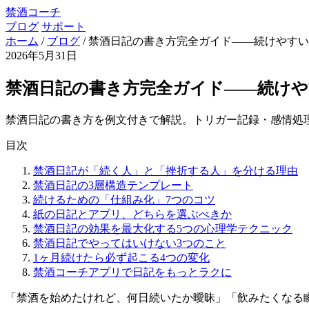
禁酒コーチ
ブログ
サポート
ホーム
/
ブログ
/
禁酒日記の書き方完全ガイド——続けやすい
2026年5月31日
禁酒日記の書き方完全ガイド——続け
禁酒日記の書き方を例文付きで解説。トリガー記録・感情処
目次
禁酒日記が「続く人」と「挫折する人」を分ける理由
禁酒日記の3層構造テンプレート
続けるための「仕組み化」7つのコツ
紙の日記とアプリ、どちらを選ぶべきか
禁酒日記の効果を最大化する5つの心理学テクニック
禁酒日記でやってはいけない3つのこと
1ヶ月続けたら必ず起こる4つの変化
禁酒コーチアプリで日記をもっとラクに
「禁酒を始めたけれど、何日続いたか曖昧」「飲みたくなる