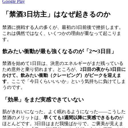
Google Play
「禁酒3日坊主」はなぜ起きるのか
禁酒に挑戦する人の多くが、最初の3日前後で挫折します。
これは偶然ではなく、いくつかの理由が重なって起こりま
す。
飲みたい衝動が最も強くなるのが「2〜3日目」
禁酒を始めて1日目は、決意のエネルギーがまだ残っている
ため意外と乗り切れます。ところが、
2日目の夜から3日目に
かけて、飲みたい衝動（クレービング）がピークを迎えま
す
。ここで「今日くらいいいか」という気持ちに負けてしま
うのです。
「効果」をまだ実感できていない
肌がきれいになった、よく眠れるようになった——こうした
禁酒のメリットは、
早くても1週間以降に実感できるもの
が
ほとんどです。3日目はまだ我慢ばかりで、ご褒美が見えま