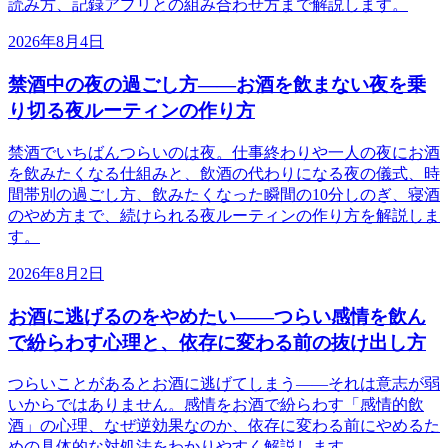
読み方、記録アプリとの組み合わせ方まで解説します。
2026年8月4日
禁酒中の夜の過ごし方——お酒を飲まない夜を乗
り切る夜ルーティンの作り方
禁酒でいちばんつらいのは夜。仕事終わりや一人の夜にお酒
を飲みたくなる仕組みと、飲酒の代わりになる夜の儀式、時
間帯別の過ごし方、飲みたくなった瞬間の10分しのぎ、寝酒
のやめ方まで、続けられる夜ルーティンの作り方を解説しま
す。
2026年8月2日
お酒に逃げるのをやめたい——つらい感情を飲ん
で紛らわす心理と、依存に変わる前の抜け出し方
つらいことがあるとお酒に逃げてしまう——それは意志が弱
いからではありません。感情をお酒で紛らわす「感情的飲
酒」の心理、なぜ逆効果なのか、依存に変わる前にやめるた
めの具体的な対処法をわかりやすく解説します。