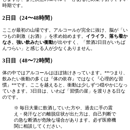
時期です。
2日目（24〜48時間）
ここが最初の山場です。アルコールが完全に抜け、脳が「い
つもの刺激（お酒）」を求め始めます。
イライラ、落ち着か
なさ、強い飲みたい衝動
が出やすく、「禁酒2日目がいちば
んつらい」と感じる人が少なくありません。
3日目（48〜72時間）
体の中ではアルコールはほぼ抜けきっています。**つまり、
飲みたい衝動の多くは『体の依存』ではなく『心理的な習
慣』**です。ここを越えると、衝動は少しずつ穏やかになっ
ていきます。3日目は、いわば「習慣の崖」を渡りきる日な
のです。
※ 毎日大量に飲酒していた方や、過去に手の震
え・発汗などの離脱症状が出た方は、自己判断で
の急な断酒が危険な場合があります。必ず医療機
関に相談してください。