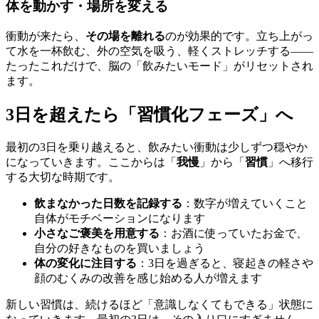
体を動かす・場所を変える
衝動が来たら、
その場を離れる
のが効果的です。立ち上がっ
て水を一杯飲む、外の空気を吸う、軽くストレッチする——
たったこれだけで、脳の「飲みたいモード」がリセットされ
ます。
3日を超えたら「習慣化フェーズ」へ
最初の3日を乗り越えると、飲みたい衝動は少しずつ穏やか
になっていきます。ここからは「
我慢
」から「
習慣
」へ移行
する大切な時期です。
飲まなかった日数を記録する
：数字が増えていくこと
自体がモチベーションになります
小さなご褒美を用意する
：お酒に使っていたお金で、
自分の好きなものを買いましょう
体の変化に注目する
：3日を過ぎると、寝起きの軽さや
顔のむくみの改善を感じ始める人が増えます
新しい習慣は、続けるほど「意識しなくてもできる」状態に