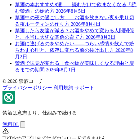
禁酒の本おすすめ8選——読むだけで飲まなくなる「読
む禁酒」の始め方
2026年8月5日
禁酒中の夜の過ごし方——お酒を飲まない夜を乗り切
る夜ルーティンの作り方
2026年8月4日
禁酒したら友達が減る？お酒をやめて変わる人間関係
と、本当に大切な関係の育て方
2026年8月3日
お酒に逃げるのをやめたい——つらい感情を飲んで紛
らわす心理と、依存に変わる前の抜け出し方
2026年8
月2日
禁酒で味覚が変わる｜食べ物が美味しくなる理由と戻
るまでの期間
2026年8月1日
© 2026 禁酒コーチ
プライバシーポリシー
利用規約
サポート
禁酒は意志より、仕組みで続ける
無料DL
TikTokのアプリ内ではダウンロードできません