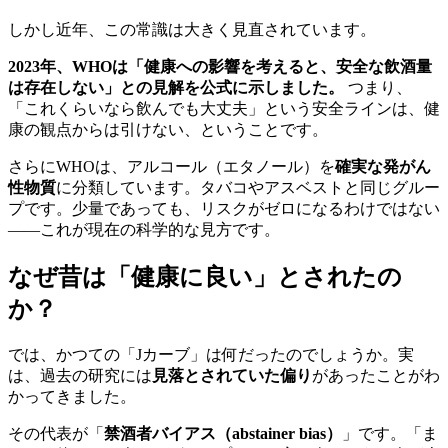
しかし近年、この常識は大きく見直されています。
2023年、WHOは「健康への影響を考えると、安全な飲酒量
は存在しない」との見解を公式に示しました。
つまり、
「これくらいなら飲んでも大丈夫」という安全ラインは、健
康の観点からは引けない、ということです。
さらにWHOは、アルコール（エタノール）を
確実な発がん
性物質
に分類しています。タバコやアスベストと同じグルー
プです。少量であっても、リスクがゼロになるわけではない
——これが現在の科学的な見方です。
なぜ昔は「健康に良い」とされたの
か？
では、かつての「Jカーブ」は何だったのでしょうか。実
は、過去の研究には
見落とされていた偏り
があったことがわ
かってきました。
その代表が「
禁酒者バイアス（abstainer bias）
」です。「ま