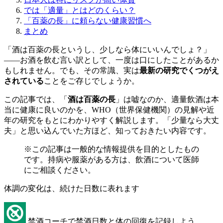
では「適量」とはどのくらい？
「百薬の長」に頼らない健康習慣へ
まとめ
「酒は百薬の長というし、少しなら体にいいんでしょ？」
——お酒を飲む言い訳として、一度は口にしたことがあるか
もしれません。でも、その常識、実は
最新の研究でくつがえ
されている
ことをご存じでしょうか。
この記事では、「
酒は百薬の長
」は嘘なのか、適量飲酒は本
当に健康に良いのかを、WHO（世界保健機関）の見解や近
年の研究をもとにわかりやすく解説します。「少量なら大丈
夫」と思い込んでいた方ほど、知っておきたい内容です。
※この記事は一般的な情報提供を目的としたもの
です。持病や服薬がある方は、飲酒について医師
にご相談ください。
体調の変化は、続けた日数に表れます
禁酒コーチで禁酒日数と体の回復を記録しよう