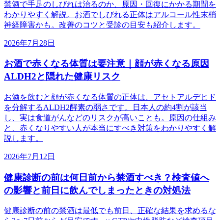
禁酒で手足のしびれは治るのか、原因・回復にかかる期間を
わかりやすく解説。お酒でしびれる正体はアルコール性末梢
神経障害かも。改善のコツと受診の目安も紹介します。
2026年7月28日
お酒で赤くなる体質は要注意｜顔が赤くなる原因
ALDH2と隠れた健康リスク
お酒を飲むと顔が赤くなる体質の正体は、アセトアルデヒド
を分解するALDH2酵素の弱さです。日本人の約4割が該当
し、実は食道がんなどのリスクが高いことも。原因の仕組み
と、赤くなりやすい人が本当にすべき対策をわかりやすく解
説します。
2026年7月12日
健康診断の前は何日前から禁酒すべき？検査値へ
の影響と前日に飲んでしまったときの対処法
健康診断の前の禁酒は最低でも前日、正確な結果を求めるな