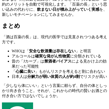
約のメリットを自動で可視化します。「百薬の長」という思
い込みの代わりに、
飲まない日が積み上がっていく実感
を、
新しいモチベーションにしてみませんか。
まとめ
「酒は百薬の長」は、現代の医学では見直されつつある考え
方です。
WHOは「
安全な飲酒量は存在しない
」と明言
アルコールは
確実な発がん性物質
に分類されている
昔の「Jカーブ」は
禁酒者バイアス
による見かけ上の効
果だった可能性
「
心臓に良い
」もがんリスクを考えると割に合わない
日本人は
分解力が弱い体質の人が約4割
でリスクが高い
「少しなら体にいい」という言葉に頼らず、自分の体としっ
かり向き合うこと。それが、これからの時代の賢いお酒との
付き合い方ではないでしょうか。