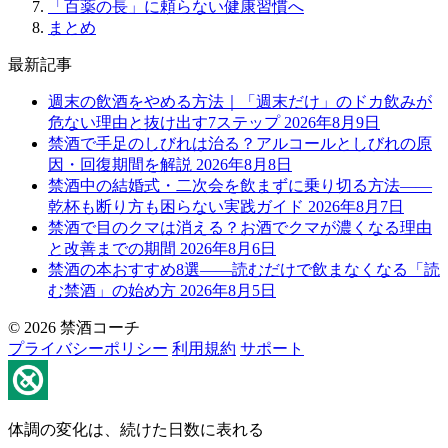
「百薬の長」に頼らない健康習慣へ
まとめ
最新記事
週末の飲酒をやめる方法｜「週末だけ」のドカ飲みが
危ない理由と抜け出す7ステップ
2026年8月9日
禁酒で手足のしびれは治る？アルコールとしびれの原
因・回復期間を解説
2026年8月8日
禁酒中の結婚式・二次会を飲まずに乗り切る方法——
乾杯も断り方も困らない実践ガイド
2026年8月7日
禁酒で目のクマは消える？お酒でクマが濃くなる理由
と改善までの期間
2026年8月6日
禁酒の本おすすめ8選——読むだけで飲まなくなる「読
む禁酒」の始め方
2026年8月5日
© 2026 禁酒コーチ
プライバシーポリシー
利用規約
サポート
体調の変化は、続けた日数に表れる