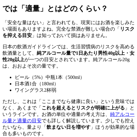
では「適量」とはどのくらい？
「安全な量はない」と言われても、現実にはお酒を楽しみた
い場面もありますよね。完全な禁酒が難しい場合の「
リスク
を抑える目安
」は知っておいて損はありません。
日本の飲酒ガイドラインでは、生活習慣病のリスクを高める
飲酒量として、
純アルコール量で1日あたり男性40g以上・女
性20g以上
が一つの目安とされています。純アルコール20g
は、おおよそ次の量です。
ビール（5%）中瓶1本（500ml）
日本酒1合（180ml）
ワイングラス2杯弱
ただし、これは「ここまでなら健康に良い」という意味では
なく、あくまで「
これを超えるとリスクが明確に上がる
」と
いうラインです。お酒の単位や適量の考え方は、
純アルコー
ル量と適量の目安
でも詳しく解説しています。少しでも控え
たいなら、量より「
飲まない日を増やす
」ほうが効果的な場
合も多いものです。