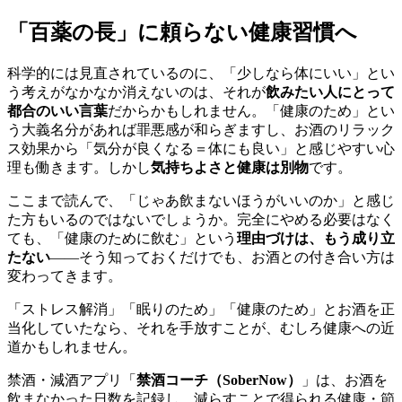
「百薬の長」に頼らない健康習慣へ
科学的には見直されているのに、「少しなら体にいい」とい
う考えがなかなか消えないのは、それが
飲みたい人にとって
都合のいい言葉
だからかもしれません。「健康のため」とい
う大義名分があれば罪悪感が和らぎますし、お酒のリラック
ス効果から「気分が良くなる＝体にも良い」と感じやすい心
理も働きます。しかし
気持ちよさと健康は別物
です。
ここまで読んで、「じゃあ飲まないほうがいいのか」と感じ
た方もいるのではないでしょうか。完全にやめる必要はなく
ても、「健康のために飲む」という
理由づけは、もう成り立
たない
——そう知っておくだけでも、お酒との付き合い方は
変わってきます。
「ストレス解消」「眠りのため」「健康のため」とお酒を正
当化していたなら、それを手放すことが、むしろ健康への近
道かもしれません。
禁酒・減酒アプリ「
禁酒コーチ（SoberNow）
」は、お酒を
飲まなかった日数を記録し、減らすことで得られる健康・節