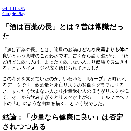
GET IT ON
Google Play
「酒は百薬の長」とは？昔は常識だっ
た
「酒は百薬の長」とは、適量のお酒は
どんな良薬よりも体に
良い
という意味のことわざです。古くから語り継がれ、「ほ
どほどに飲む人は、まったく飲まない人より健康で長生きす
る」というイメージが広く信じられてきました。
この考えを支えていたのが、いわゆる「
Jカーブ
」と呼ばれ
るデータです。飲酒量と死亡リスクの関係をグラフにする
と、まったく飲まない人より少量飲む人のほうがリスクが低
く、そこから飲みすぎるとリスクが上がる——アルファベッ
トの「J」のような曲線を描く、という説でした。
結論：「少量なら健康に良い」は否定
されつつある