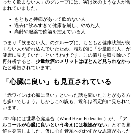
ったく飲まない人」のグループには、実は次のような人が含
まれていました。
もともと持病があって飲めない人
過去に飲みすぎて健康を崩し、やめた人
高齢や服薬で飲酒を控えている人
つまり「飲まない人」のグループに、もともと健康状態が良
くない人が紛れ込んでいたため、相対的に「少量飲む人」が
健康に見えていた、というわけです。この偏りを取り除いて
再分析すると、
少量飲酒のメリットはほとんど見られなかっ
た
と報告されています。
「心臓に良い」も見直されている
「赤ワインは心臓に良い」といった話を聞いたことがある方
も多いでしょう。しかしこの説も、近年は否定的に見られて
います。
2022年には世界心臓連合（World Heart Federation）が、「
ア
ルコールが心臓に良いという考えには根拠がない
」とする見
解を発表しました。仮に心血管系へのわずかな恩恵があった