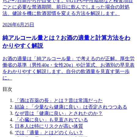
ら2〜7日前からが目安です。γ-GTPや中性脂肪など検査項目
ごとに必要な禁酒期間、前日に飲んでしまった場合の対処
法、健診を機に飲酒習慣を変える方法を解説します。
2026年6月25日
純アルコール量とは？お酒の適量と計算方法をわ
かりやすく解説
お酒の適量は「純アルコール量」で考えるのが正解。厚生労
働省の基準（男性40g・女性20g）や計算式、お酒別の早見表
をわかりやすく解説します。自分の飲酒量を見直す第一歩
に。
目次
「酒は百薬の長」とは？昔は常識だった
結論：「少量なら健康に良い」は否定されつつある
なぜ昔は「健康に良い」とされたのか？
「心臓に良い」も見直されている
日本人は特にリスクが高い体質
では「適量」とはどのくらい？