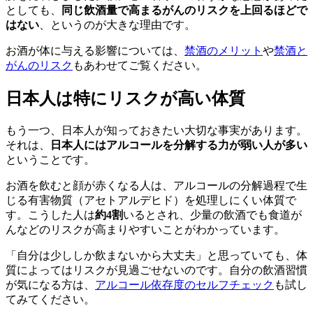
としても、
同じ飲酒量で高まるがんのリスクを上回るほどで
はない
、というのが大きな理由です。
お酒が体に与える影響については、
禁酒のメリット
や
禁酒と
がんのリスク
もあわせてご覧ください。
日本人は特にリスクが高い体質
もう一つ、日本人が知っておきたい大切な事実があります。
それは、
日本人にはアルコールを分解する力が弱い人が多い
ということです。
お酒を飲むと顔が赤くなる人は、アルコールの分解過程で生
じる有害物質（アセトアルデヒド）を処理しにくい体質で
す。こうした人は
約4割
いるとされ、少量の飲酒でも食道が
んなどのリスクが高まりやすいことがわかっています。
「自分は少ししか飲まないから大丈夫」と思っていても、体
質によってはリスクが見過ごせないのです。自分の飲酒習慣
が気になる方は、
アルコール依存度のセルフチェック
も試し
てみてください。