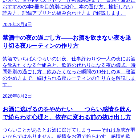
い人へ。世界的ベストセラーから体験談まで、禁酒・断酒に
おすすめの本8冊を目的別に紹介。本の選び方、挫折しない
読み方、記録アプリとの組み合わせ方まで解説します。
2026年8月4日
禁酒中の夜の過ごし方——お酒を飲まない夜を乗
り切る夜ルーティンの作り方
禁酒でいちばんつらいのは夜。仕事終わりや一人の夜にお酒
を飲みたくなる仕組みと、飲酒の代わりになる夜の儀式、時
間帯別の過ごし方、飲みたくなった瞬間の10分しのぎ、寝酒
のやめ方まで、続けられる夜ルーティンの作り方を解説しま
す。
2026年8月2日
お酒に逃げるのをやめたい——つらい感情を飲ん
で紛らわす心理と、依存に変わる前の抜け出し方
つらいことがあるとお酒に逃げてしまう——それは意志が弱
いからではありません。感情をお酒で紛らわす「感情的飲