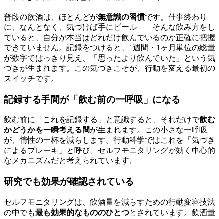
普段の飲酒は、ほとんどが
無意識の習慣
です。仕事終わり
に、なんとなく、気づけば手にビール——そんな飲み方をし
ていると、自分が本当はどれだけ飲んでいるのか正確に把握
できていません。記録をつけると、1週間・1ヶ月単位の総量
が数字ではっきり見え、「思ったより飲んでいた」という気
づきが生まれます。この気づきこそが、行動を変える最初の
スイッチです。
記録する手間が「飲む前の一呼吸」になる
飲む前に「これを記録する」と意識すると、それだけで
飲む
かどうかを一瞬考える間
が生まれます。この小さな一呼吸
が、惰性の一杯を減らします。行動科学ではこれを「気づき
によるブレーキ」と呼び、セルフモニタリングが効く中心的
なメカニズムだと考えられています。
研究でも効果が確認されている
セルフモニタリングは、飲酒量を減らすための行動変容技法
の中でも
最も効果的なもののひとつ
とされています。飲酒量