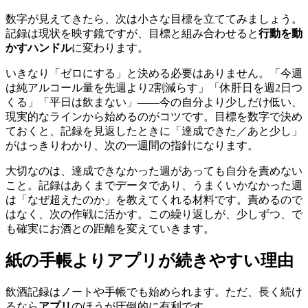
数字が見えてきたら、次は小さな目標を立ててみましょう。
記録は現状を映す鏡ですが、目標と組み合わせると
行動を動
かすハンドル
に変わります。
いきなり「ゼロにする」と決める必要はありません。「今週
は純アルコール量を先週より2割減らす」「休肝日を週2日つ
くる」「平日は飲まない」——今の自分より少しだけ低い、
現実的なラインから始めるのがコツです。目標を数字で決め
ておくと、記録を見返したときに「達成できた／あと少し」
がはっきりわかり、次の一週間の指針になります。
大切なのは、達成できなかった週があっても自分を責めない
こと。記録はあくまでデータであり、うまくいかなかった週
は「なぜ超えたのか」を教えてくれる材料です。責めるので
はなく、次の作戦に活かす。この繰り返しが、少しずつ、で
も確実にお酒との距離を変えていきます。
紙の手帳よりアプリが続きやすい理由
飲酒記録はノートや手帳でも始められます。ただ、長く続け
るなら
アプリ
のほうが圧倒的に有利です。