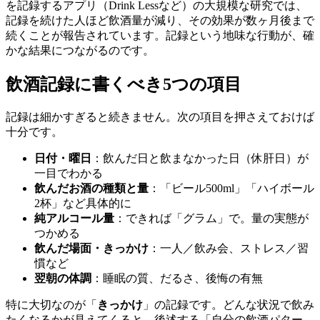
を記録するアプリ（Drink Lessなど）の大規模な研究では、
記録を続けた人ほど飲酒量が減り、その効果が数ヶ月後まで
続くことが報告されています。記録という地味な行動が、確
かな結果につながるのです。
飲酒記録に書くべき5つの項目
記録は細かすぎると続きません。次の項目を押さえておけば
十分です。
日付・曜日
：飲んだ日と飲まなかった日（休肝日）が
一目でわかる
飲んだお酒の種類と量
：「ビール500ml」「ハイボール
2杯」など具体的に
純アルコール量
：できれば「グラム」で。量の実態が
つかめる
飲んだ場面・きっかけ
：一人／飲み会、ストレス／習
慣など
翌朝の体調
：睡眠の質、だるさ、後悔の有無
特に大切なのが「
きっかけ
」の記録です。どんな状況で飲み
たくなるかが見えてくると、後述する「自分の飲酒パター