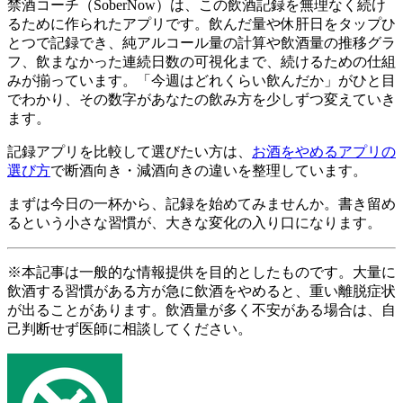
禁酒コーチ（SoberNow）は、この飲酒記録を無理なく続け
るために作られたアプリです。飲んだ量や休肝日をタップひ
とつで記録でき、純アルコール量の計算や飲酒量の推移グラ
フ、飲まなかった連続日数の可視化まで、続けるための仕組
みが揃っています。「今週はどれくらい飲んだか」がひと目
でわかり、その数字があなたの飲み方を少しずつ変えていき
ます。
記録アプリを比較して選びたい方は、
お酒をやめるアプリの
選び方
で断酒向き・減酒向きの違いを整理しています。
まずは今日の一杯から、記録を始めてみませんか。書き留め
るという小さな習慣が、大きな変化の入り口になります。
※本記事は一般的な情報提供を目的としたものです。大量に
飲酒する習慣がある方が急に飲酒をやめると、重い離脱症状
が出ることがあります。飲酒量が多く不安がある場合は、自
己判断せず医師に相談してください。