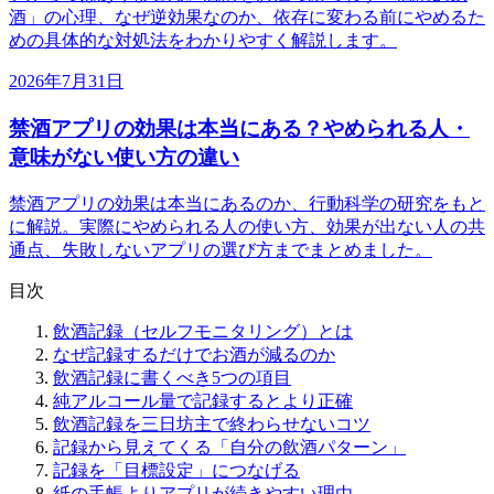
酒」の心理、なぜ逆効果なのか、依存に変わる前にやめるた
めの具体的な対処法をわかりやすく解説します。
2026年7月31日
禁酒アプリの効果は本当にある？やめられる人・
意味がない使い方の違い
禁酒アプリの効果は本当にあるのか、行動科学の研究をもと
に解説。実際にやめられる人の使い方、効果が出ない人の共
通点、失敗しないアプリの選び方までまとめました。
目次
飲酒記録（セルフモニタリング）とは
なぜ記録するだけでお酒が減るのか
飲酒記録に書くべき5つの項目
純アルコール量で記録するとより正確
飲酒記録を三日坊主で終わらせないコツ
記録から見えてくる「自分の飲酒パターン」
記録を「目標設定」につなげる
紙の手帳よりアプリが続きやすい理由