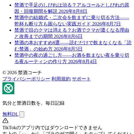
禁酒で手足のしびれは治る？アルコールとしびれの原
因・回復期間を解説
2026年8月8日
禁酒中の結婚式・二次会を飲まずに乗り切る方法——
乾杯も断り方も困らない実践ガイド
2026年8月7日
禁酒で目のクマは消える？お酒でクマが濃くなる理由
と改善までの期間
2026年8月6日
禁酒の本おすすめ8選——読むだけで飲まなくなる「読
む禁酒」の始め方
2026年8月5日
禁酒中の夜の過ごし方——お酒を飲まない夜を乗り切
る夜ルーティンの作り方
2026年8月4日
© 2026 禁酒コーチ
プライバシーポリシー
利用規約
サポート
気分と禁酒日数を、毎日記録
無料DL
TikTokのアプリ内ではダウンロードできません
右上の「⋯」から「ブラウザで開く」をタップしてください