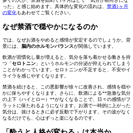
多くの人が、禁酒を始めて1ヶ月ほどで「気分が前向きにな
った」と感じ始めます。具体的な変化の流れは、
禁酒1ヶ月
の変化
もあわせてご覧ください。
なぜ禁酒で穏やかになるのか
では、なぜお酒をやめると感情が安定するのでしょうか。背
景には、
脳内のホルモンバランス
が関係しています。
飲酒が習慣化し量が増えると、気分を落ち着かせる働きを持
つ「
セロトニン
」というホルモンの分泌が抑えられてしまう
ことがわかっています。セロトニンが不足すると、不安やイ
ライラを感じやすくなります。
禁酒を続けると、この悪影響が徐々に改善され、感情を穏や
かに保ちやすくなります。さらに、飲酒による**急激な気分
の上下（ハイとロー）**がなくなることで、日々の感情がフ
ラットに保たれるようになります。お酒で一時的に上がった
気分は、抜けるときに必ず反動で下がります。その波がなく
なるだけでも、心はずっと楽になるのです。
「酔うと人格が変わる」は本当か