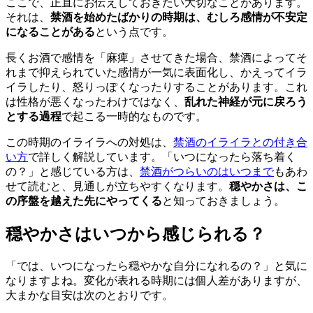
ここで、正直にお伝えしておきたい大切なことがあります。
それは、
禁酒を始めたばかりの時期は、むしろ感情が不安定
になることがある
という点です。
長くお酒で感情を「麻痺」させてきた場合、禁酒によってそ
れまで抑えられていた感情が一気に表面化し、かえってイラ
イラしたり、怒りっぽくなったりすることがあります。これ
は性格が悪くなったわけではなく、
乱れた神経が元に戻ろう
とする過程
で起こる一時的なものです。
この時期のイライラへの対処は、
禁酒のイライラとの付き合
い方
で詳しく解説しています。「いつになったら落ち着く
の？」と感じている方は、
禁酒がつらいのはいつまで
もあわ
せて読むと、見通しが立ちやすくなります。
穏やかさは、こ
の序盤を越えた先にやってくる
と知っておきましょう。
穏やかさはいつから感じられる？
「では、いつになったら穏やかな自分になれるの？」と気に
なりますよね。変化が表れる時期には個人差がありますが、
大まかな目安は次のとおりです。