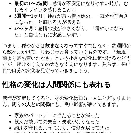
最初の1〜2週間
：感情が不安定になりやすい時期。む
しろイライラを感じることも
3週間〜1ヶ月
：神経が落ち着き始め、「気分が前向き
になった」と感じる人が増える
2〜3ヶ月
：感情の波が小さくなり、「穏やかになっ
た」と自他ともに実感しやすい
つまり、穏やかさは
飲まなくなってすぐ
ではなく、数週間か
ら数ヶ月かけて、じわじわと育っていくものです。「最近、
前より落ち着いたかも」という小さな変化に気づけるかどう
かが、続けるうえでの大きな支えになります。焦らず、長い
目で自分の変化を見守っていきましょう。
性格の変化は人間関係にも表れる
感情が安定してくると、その変化は自分一人にとどまりませ
ん。
周りの人との関係
にも、良い影響が表れてきます。
家族やパートナーに当たることが減った
飲んだ勢いでの失言・失敗がなくなった
約束を守れるようになり、信頼が戻ってきた