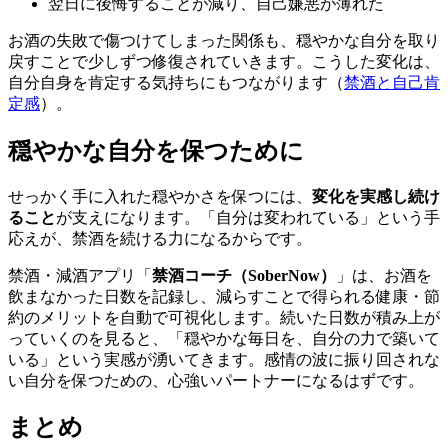
翌日に後悔することが減り、自己嫌悪が薄れた
お酒の失敗で傷つけてしまった関係も、穏やかな自分を取り
戻すことで少しずつ修復されていきます。こうした変化は、
自分自身を肯定する気持ちにもつながります（
禁酒と自己肯
定感
）。
穏やかな自分を保つために
せっかく手に入れた穏やかさを保つには、
変化を実感し続け
ること
が支えになります。「自分は変われている」という手
応えが、禁酒を続ける力になるからです。
禁酒・減酒アプリ「
禁酒コーチ（SoberNow）
」は、お酒を
飲まなかった日数を記録し、減らすことで得られる健康・節
約のメリットを自動で可視化します。続いた日数が積み上が
っていくのを見ると、「穏やかな毎日を、自分の力で築いて
いる」という実感が湧いてきます。感情の波に振り回されな
い自分を保つための、心強いパートナーになるはずです。
まとめ