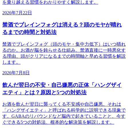
を乗り越える習慣をわかりやすく解説します。
2026年7月22日
禁酒でブレインフォグは消える？頭のモヤが晴れ
るまでの時間と対処法
禁酒でブレインフォグ（頭のモヤ・集中力低下）はいつ晴れ
るのか。お酒が脳を鈍らせる仕組み、禁酒直後に一時悪化す
る理由、頭がクリアになるまでの時間軸と早める習慣を解説
します。
2026年7月8日
飲んだ翌日の不安・自己嫌悪の正体「ハングザイ
エティ」とは？原因と5つの対処法
お酒を飲んだ翌日に襲ってくる不安感や自己嫌悪。それは
「ハングザイエティ」と呼ばれる科学的に説明できる現象で
す。GABAのリバウンドなど脳内で起きていることと、今す
ぐできる5つの対処法、根本的な解決策を解説します。