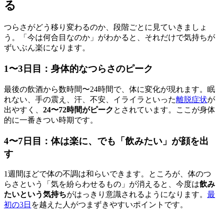
る
つらさがどう移り変わるのか、段階ごとに見ていきましょ
う。「今は何合目なのか」がわかると、それだけで気持ちが
ずいぶん楽になります。
1〜3日目：身体的なつらさのピーク
最後の飲酒から数時間〜24時間で、体に変化が現れます。眠
れない、手の震え、汗、不安、イライラといった
離脱症状
が
出やすく、
24〜72時間がピーク
とされています。ここが身体
的に一番きつい時期です。
4〜7日目：体は楽に、でも「飲みたい」が顔を出
す
1週間ほどで体の不調は和らいできます。ところが、体のつ
らさという「気を紛らわせるもの」が消えると、今度は
飲み
たいという気持ち
がはっきり意識されるようになります。
最
初の3日
を越えた人がつまずきやすいポイントです。