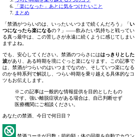
「楽になった」あとに気をつけたいこと
まとめ
「禁酒がつらいのは、いったいいつまで続くんだろう」「
い
つになったら楽になる
の？」——飲みたい気持ちと戦ってい
る真っ最中は、この苦しさが永遠に続くように感じてしまい
ますよね。
でも、安心してください。禁酒のつらさには
はっきりとした
波
があり、ある時期を境にぐっと楽になります。この記事で
は、禁酒がつらいのはいつまでなのか、そしていつ楽になる
のかを時系列で解説し、つらい時期を乗り越える具体的なコ
ツもお伝えします。
※この記事は一般的な情報提供を目的としたもの
です。強い離脱症状がある場合は、自己判断せず
医療機関にご相談ください。
あなたの禁酒、今日で何日目？
禁酒コーチが日数・節約額・体の回復を自動でカウン