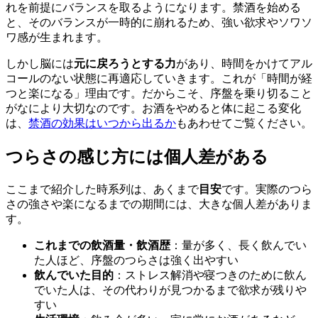
れを前提にバランスを取るようになります。禁酒を始める
と、そのバランスが一時的に崩れるため、強い欲求やソワソ
ワ感が生まれます。
しかし脳には
元に戻ろうとする力
があり、時間をかけてアル
コールのない状態に再適応していきます。これが「時間が経
つと楽になる」理由です。だからこそ、序盤を乗り切ること
がなにより大切なのです。お酒をやめると体に起こる変化
は、
禁酒の効果はいつから出るか
もあわせてご覧ください。
つらさの感じ方には個人差がある
ここまで紹介した時系列は、あくまで
目安
です。実際のつら
さの強さや楽になるまでの期間には、大きな個人差がありま
す。
これまでの飲酒量・飲酒歴
：量が多く、長く飲んでい
た人ほど、序盤のつらさは強く出やすい
飲んでいた目的
：ストレス解消や寝つきのために飲ん
でいた人は、その代わりが見つかるまで欲求が残りや
すい