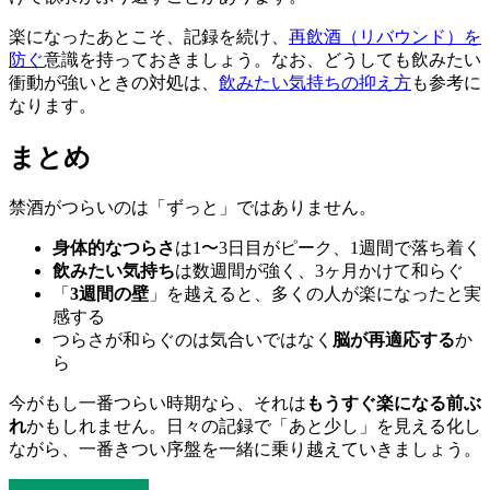
楽になったあとこそ、記録を続け、
再飲酒（リバウンド）を
防ぐ
意識を持っておきましょう。なお、どうしても飲みたい
衝動が強いときの対処は、
飲みたい気持ちの抑え方
も参考に
なります。
まとめ
禁酒がつらいのは「ずっと」ではありません。
身体的なつらさ
は1〜3日目がピーク、1週間で落ち着く
飲みたい気持ち
は数週間が強く、3ヶ月かけて和らぐ
「
3週間の壁
」を越えると、多くの人が楽になったと実
感する
つらさが和らぐのは気合いではなく
脳が再適応する
か
ら
今がもし一番つらい時期なら、それは
もうすぐ楽になる前ぶ
れ
かもしれません。日々の記録で「あと少し」を見える化し
ながら、一番きつい序盤を一緒に乗り越えていきましょう。