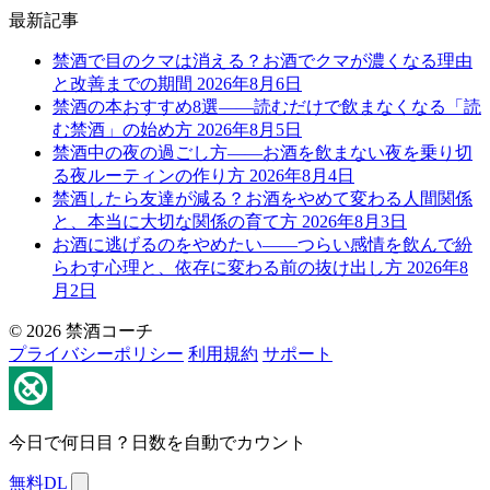
最新記事
禁酒で目のクマは消える？お酒でクマが濃くなる理由
と改善までの期間
2026年8月6日
禁酒の本おすすめ8選——読むだけで飲まなくなる「読
む禁酒」の始め方
2026年8月5日
禁酒中の夜の過ごし方——お酒を飲まない夜を乗り切
る夜ルーティンの作り方
2026年8月4日
禁酒したら友達が減る？お酒をやめて変わる人間関係
と、本当に大切な関係の育て方
2026年8月3日
お酒に逃げるのをやめたい——つらい感情を飲んで紛
らわす心理と、依存に変わる前の抜け出し方
2026年8
月2日
© 2026 禁酒コーチ
プライバシーポリシー
利用規約
サポート
今日で何日目？日数を自動でカウント
無料DL