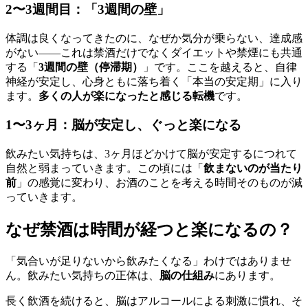
2〜3週間目：「3週間の壁」
体調は良くなってきたのに、なぜか気分が乗らない、達成感
がない——これは禁酒だけでなくダイエットや禁煙にも共通
する「
3週間の壁（停滞期）
」です。ここを越えると、自律
神経が安定し、心身ともに落ち着く「本当の安定期」に入り
ます。
多くの人が楽になったと感じる転機
です。
1〜3ヶ月：脳が安定し、ぐっと楽になる
飲みたい気持ちは、3ヶ月ほどかけて脳が安定するにつれて
自然と弱まっていきます。この頃には「
飲まないのが当たり
前
」の感覚に変わり、お酒のことを考える時間そのものが減
っていきます。
なぜ禁酒は時間が経つと楽になるの？
「気合いが足りないから飲みたくなる」わけではありませ
ん。飲みたい気持ちの正体は、
脳の仕組み
にあります。
長く飲酒を続けると、脳はアルコールによる刺激に慣れ、そ