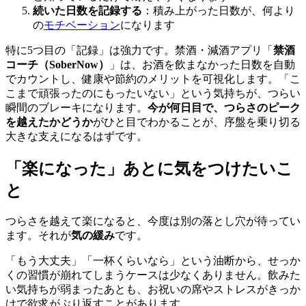
続いた日数を記録する
：積み上がった日数が、何より
の
モチベーション
になります
特に5つ目の「記録」は強力です。禁酒・減酒アプリ「
禁酒
コーチ（SoberNow）
」は、お酒を飲まなかった日数を自動
でカウントし、健康や節約のメリットを可視化します。「こ
こまで頑張ったのにもったいない」という気持ちが、つらい
瞬間のブレーキになります。
今が何日目で、つらさのピーク
を越えたかどうか
がひと目でわかることが、序盤を乗り切る
大きな支えになるはずです。
「楽になった」あとに気をつけたいこ
と
つらさを越えて楽になると、今度は別の落とし穴が待ってい
ます。それが
気の緩み
です。
「もう大丈夫」「一杯くらいなら」という油断から、せっか
くの習慣が崩れてしまうケースは少なくありません。飲みた
い気持ちが弱まったあとも、お祝いの席やストレスがきっか
けで欲求がぶり返すことがあります。