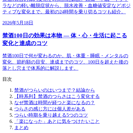
ラなどの軽い離脱症状から、脱水改善・血糖値安定などポジ
ティブな変化まで。最初の24時間を乗り切るコツも紹介。
2026年5月18日
禁酒100日の効果は本物 ― 体・心・生活に起こる
変化と達成のコツ
禁酒100日で何が変わるのか。肌・体重・睡眠・メンタルの
変化、節約額の目安、達成までのコツ、100日を超えた後の
落とし穴まで体系的に解説します。
目次
禁酒がつらいのはいつまで？結論から
【時系列】禁酒のつらさはこう変化する
なぜ禁酒は時間が経つと楽になるの？
つらさの感じ方には個人差がある
つらい時期を乗り越える5つのコツ
「楽になった」あとに気をつけたいこと
まとめ