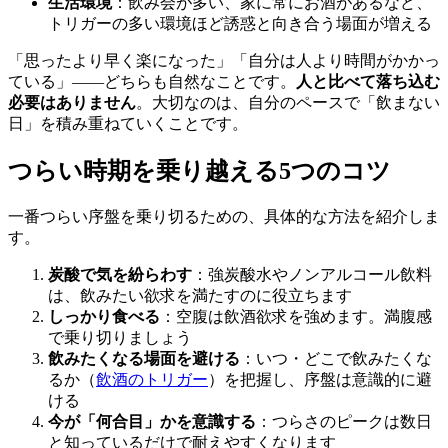
生活環境
：飲み会が多い、家に常にお酒があるなど、
トリガーの多い環境ほど誘惑と向き合う場面が増える
「思ったより早く楽になった」「自分は人より時間がかかっ
ている」——どちらも自然なことです。
人と比べて落ち込む
必要はありません
。大切なのは、自分のペースで「飲まない
日」を積み重ねていくことです。
つらい時期を乗り越える5つのコツ
一番つらい序盤を乗り切るための、具体的な方法を紹介しま
す。
炭酸で気を紛らわす
：強炭酸水やノンアルコール飲料
は、飲みたい欲求を満たすのに役立ちます
しっかり食べる
：空腹は飲酒欲求を強めます。満腹感
で乗り切りましょう
飲みたくなる場面を避ける
：いつ・どこで飲みたくな
るか（
飲酒のトリガー
）を把握し、序盤は意識的に避
ける
今が「何合目」かを意識する
：つらさのピークは数日
と知っているだけで耐えやすくなります