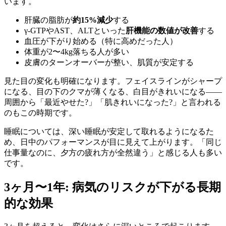
います。
肝臓の脂肪が
約15%減少
する
γ-GTPやAST、ALTといった
肝機能の数値が改善
する
血圧が下がり始める（特に高めだった人）
体重が2〜4kg落ちる人が多い
皮膚のターンオーバーが整い、肌質が安定する
見た目の変化も明確になります。フェイスラインがシャープ
になる、目の下のクマが薄くなる、白目がきれいになる——
周囲から「最近やせた?」「肌きれいになった?」と言われる
のもこの時期です。
睡眠については、深い睡眠が安定して取れるようになるた
め、日中のパフォーマンスが目に見えて上がります。「同じ
仕事量なのに、夕方の疲れ方が全然違う」と感じる人も多い
です。
3ヶ月〜1年: 病気のリスクが下がる長期
的な効果