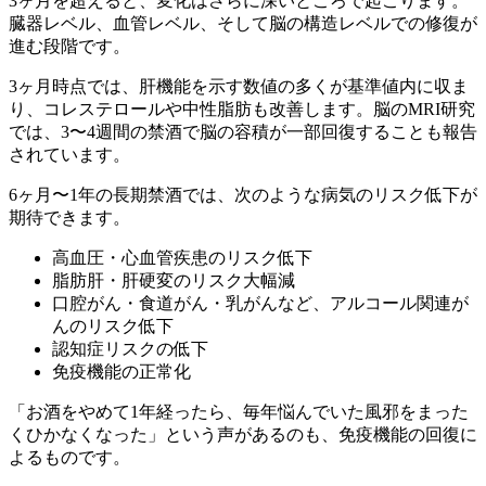
3ヶ月を超えると、変化はさらに深いところで起こります。
臓器レベル、血管レベル、そして脳の構造レベルでの修復が
進む段階です。
3ヶ月時点では、肝機能を示す数値の多くが基準値内に収ま
り、コレステロールや中性脂肪も改善します。脳のMRI研究
では、3〜4週間の禁酒で脳の容積が一部回復することも報告
されています。
6ヶ月〜1年の長期禁酒では、次のような病気のリスク低下が
期待できます。
高血圧・心血管疾患のリスク低下
脂肪肝・肝硬変のリスク大幅減
口腔がん・食道がん・乳がんなど、アルコール関連が
んのリスク低下
認知症リスクの低下
免疫機能の正常化
「お酒をやめて1年経ったら、毎年悩んでいた風邪をまった
くひかなくなった」という声があるのも、免疫機能の回復に
よるものです。