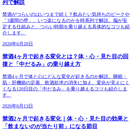
列で解説
禁酒がつらいのはいつまで続く？飲みたい気持ちのピークや
「3週間の壁」、いつ楽になるのかを時系列で解説。脳が安
定する仕組みと、つらい時期を乗り越える具体的なコツも紹
介します。
2026年6月20日
禁酒4ヶ月で起きる変化とは？体・心・見た目の回
復と「中だるみ」の乗り越え方
禁酒4ヶ月で体と心にどんな変化が起きるのか解説。睡眠・
肌・肝機能の定着、飲酒欲求の消失に加え、変化が見えにく
くなる120日目の「中だるみ」を乗り越えるコツも紹介しま
す。
2026年6月13日
禁酒2ヶ月で起きる変化｜体・心・見た目の効果と
「飲まないのが当たり前」になる節目