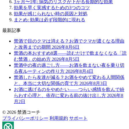
3ヶ月〜1年: 病気のリスクが下がる長期的な効果
効果を早く実感するための3つのコツ
効果が感じられない時の原因と対処
まとめ: 効果は必ず段階的に現れる
最新記事
禁酒で目のクマは消える？お酒でクマが濃くなる理由
と改善までの期間
2026年8月6日
禁酒の本おすすめ8選——読むだけで飲まなくなる「読
む禁酒」の始め方
2026年8月5日
禁酒中の夜の過ごし方——お酒を飲まない夜を乗り切
る夜ルーティンの作り方
2026年8月4日
禁酒したら友達が減る？お酒をやめて変わる人間関係
と、本当に大切な関係の育て方
2026年8月3日
お酒に逃げるのをやめたい——つらい感情を飲んで紛
らわす心理と、依存に変わる前の抜け出し方
2026年8
月2日
© 2026 禁酒コーチ
プライバシーポリシー
利用規約
サポート