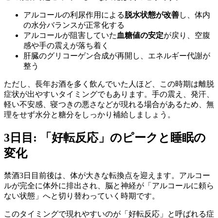
アルコールの利尿作用による
脱水状態が改善
し、体内
の水分バランスが正常化する
アルコールが阻害していた
血糖値の安定
が戻り、空腹
感や手の震えが落ち着く
肝臓のグリコーゲン合成が再開し、エネルギー代謝が
整う
ただし、長年お酒を多く飲んでいた人ほど、この時期は離脱
症状が出やすいタイミングでもあります。手の震え、発汗、
軽い不安感、寝つきの悪さなどが現れる場合があるため、無
理をせず水分と糖分をしっかり補給しましょう。
3日目: 「好転反応」のピークと睡眠の
変化
禁酒3日目前後は、体が大きな転換点を迎えます。アルコー
ルが完全に体外に排出され、脳と神経が「アルコールに頼ら
ない状態」へと切り替わっていく時期です。
このタイミングで現れやすいのが「好転反応」と呼ばれる症