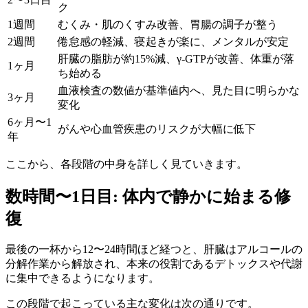
ク
1週間
むくみ・肌のくすみ改善、胃腸の調子が整う
2週間
倦怠感の軽減、寝起きが楽に、メンタルが安定
肝臓の脂肪が約15%減、γ-GTPが改善、体重が落
1ヶ月
ち始める
血液検査の数値が基準値内へ、見た目に明らかな
3ヶ月
変化
6ヶ月〜1
がんや心血管疾患のリスクが大幅に低下
年
ここから、各段階の中身を詳しく見ていきます。
数時間〜1日目: 体内で静かに始まる修
復
最後の一杯から12〜24時間ほど経つと、肝臓はアルコールの
分解作業から解放され、本来の役割であるデトックスや代謝
に集中できるようになります。
この段階で起こっている主な変化は次の通りです。