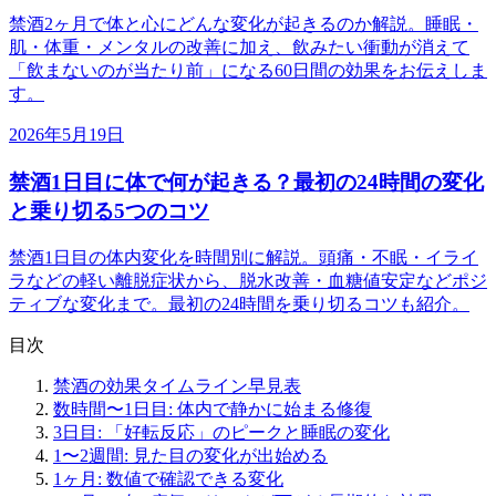
禁酒2ヶ月で体と心にどんな変化が起きるのか解説。睡眠・
肌・体重・メンタルの改善に加え、飲みたい衝動が消えて
「飲まないのが当たり前」になる60日間の効果をお伝えしま
す。
2026年5月19日
禁酒1日目に体で何が起きる？最初の24時間の変化
と乗り切る5つのコツ
禁酒1日目の体内変化を時間別に解説。頭痛・不眠・イライ
ラなどの軽い離脱症状から、脱水改善・血糖値安定などポジ
ティブな変化まで。最初の24時間を乗り切るコツも紹介。
目次
禁酒の効果タイムライン早見表
数時間〜1日目: 体内で静かに始まる修復
3日目: 「好転反応」のピークと睡眠の変化
1〜2週間: 見た目の変化が出始める
1ヶ月: 数値で確認できる変化