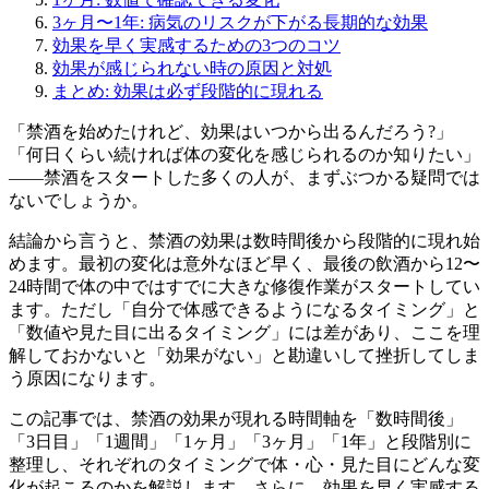
3ヶ月〜1年: 病気のリスクが下がる長期的な効果
効果を早く実感するための3つのコツ
効果が感じられない時の原因と対処
まとめ: 効果は必ず段階的に現れる
「禁酒を始めたけれど、効果はいつから出るんだろう?」
「何日くらい続ければ体の変化を感じられるのか知りたい」
——禁酒をスタートした多くの人が、まずぶつかる疑問では
ないでしょうか。
結論から言うと、禁酒の効果は数時間後から段階的に現れ始
めます。最初の変化は意外なほど早く、最後の飲酒から12〜
24時間で体の中ではすでに大きな修復作業がスタートしてい
ます。ただし「自分で体感できるようになるタイミング」と
「数値や見た目に出るタイミング」には差があり、ここを理
解しておかないと「効果がない」と勘違いして挫折してしま
う原因になります。
この記事では、禁酒の効果が現れる時間軸を「数時間後」
「3日目」「1週間」「1ヶ月」「3ヶ月」「1年」と段階別に
整理し、それぞれのタイミングで体・心・見た目にどんな変
化が起こるのかを解説します。さらに、効果を早く実感する