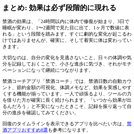
まとめ: 効果は必ず段階的に現れる
禁酒の効果は、「24時間以内に体内で修復が始まり、3日で
睡眠が変わり、1〜2週間で見た目に出て、1ヶ月で数値に表
れる」という段階を踏みます。すぐに劇的な変化が起こるわ
けではありませんが、確実に、そして着実に体は変わってい
きます。
大切なのは、自分の変化を見逃さないこと。日々の体調や気
分を記録しておくことで、小さな進歩に気づき、それがモチ
ベーションになって継続につながります。
禁酒コーチアプリ「禁酒コーチ」では、禁酒日数の自動カウ
ント、節約金額の可視化、体調メモなど、効果を実感しやす
くする機能が揃っています。一人で頑張るより、ツールの力
を借りた方が確実に長く続けられます。「いつから効果が出
るんだろう」と不安になったときこそ、記録を振り返って自
分の進歩を確認してみてください。
回復のタイムラインを表示できるアプリを比べたい方は、
禁
酒アプリおすすめ8選
も参考になります。