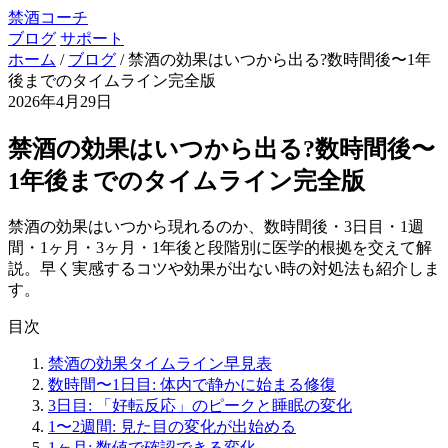
禁酒コーチ
ブログ
サポート
ホーム
/
ブログ
/
禁酒の効果はいつから出る?数時間後〜1年
後までのタイムライン完全版
2026年4月29日
禁酒の効果はいつから出る?数時間後〜
1年後までのタイムライン完全版
禁酒の効果はいつから現れるのか、数時間後・3日目・1週
間・1ヶ月・3ヶ月・1年後と段階別に医学的根拠を交えて解
説。早く実感するコツや効果が出ない時の対処法も紹介しま
す。
目次
禁酒の効果タイムライン早見表
数時間〜1日目: 体内で静かに始まる修復
3日目: 「好転反応」のピークと睡眠の変化
1〜2週間: 見た目の変化が出始める
1ヶ月: 数値で確認できる変化