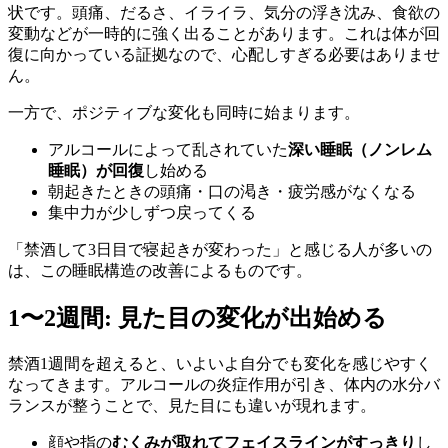
状です。頭痛、だるさ、イライラ、気分の浮き沈み、食欲の
変動などが一時的に強く出ることがあります。これは体が回
復に向かっている証拠なので、心配しすぎる必要はありませ
ん。
一方で、ポジティブな変化も同時に始まります。
アルコールによって乱されていた
深い睡眠（ノンレム
睡眠）が回復
し始める
朝起きたときの頭痛・口の渇き・疲労感がなくなる
集中力が少しずつ戻ってくる
「禁酒して3日目で寝起きが変わった」と感じる人が多いの
は、この睡眠構造の改善によるものです。
1〜2週間: 見た目の変化が出始める
禁酒1週間を超えると、いよいよ自分でも変化を感じやすく
なってきます。アルコールの炎症作用が引き、体内の水分バ
ランスが整うことで、見た目にも違いが現れます。
顔や指の
むくみが取れてフェイスラインがすっきり
し