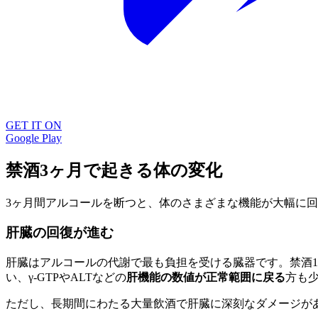
GET IT ON
Google Play
禁酒3ヶ月で起きる体の変化
3ヶ月間アルコールを断つと、体のさまざまな機能が大幅に
肝臓の回復が進む
肝臓はアルコールの代謝で最も負担を受ける臓器です。禁酒1
い、γ-GTPやALTなどの
肝機能の数値が正常範囲に戻る
方も
ただし、長期間にわたる大量飲酒で肝臓に深刻なダメージが