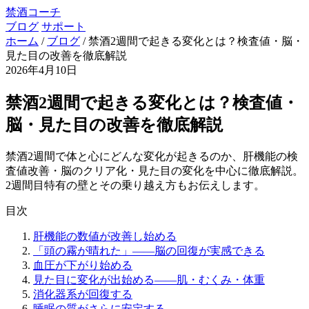
禁酒コーチ
ブログ
サポート
ホーム
/
ブログ
/
禁酒2週間で起きる変化とは？検査値・脳・
見た目の改善を徹底解説
2026年4月10日
禁酒2週間で起きる変化とは？検査値・
脳・見た目の改善を徹底解説
禁酒2週間で体と心にどんな変化が起きるのか、肝機能の検
査値改善・脳のクリア化・見た目の変化を中心に徹底解説。
2週間目特有の壁とその乗り越え方もお伝えします。
目次
肝機能の数値が改善し始める
「頭の霧が晴れた」——脳の回復が実感できる
血圧が下がり始める
見た目に変化が出始める——肌・むくみ・体重
消化器系が回復する
睡眠の質がさらに安定する