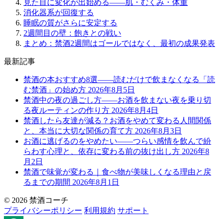
見た目に変化が出始める——肌・むくみ・体重
消化器系が回復する
睡眠の質がさらに安定する
2週間目の壁：飽きとの戦い
まとめ：禁酒2週間はゴールではなく、最初の成果発表
最新記事
禁酒の本おすすめ8選——読むだけで飲まなくなる「読
む禁酒」の始め方
2026年8月5日
禁酒中の夜の過ごし方——お酒を飲まない夜を乗り切
る夜ルーティンの作り方
2026年8月4日
禁酒したら友達が減る？お酒をやめて変わる人間関係
と、本当に大切な関係の育て方
2026年8月3日
お酒に逃げるのをやめたい——つらい感情を飲んで紛
らわす心理と、依存に変わる前の抜け出し方
2026年8
月2日
禁酒で味覚が変わる｜食べ物が美味しくなる理由と戻
るまでの期間
2026年8月1日
© 2026 禁酒コーチ
プライバシーポリシー
利用規約
サポート