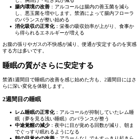
し、胸焼け・吐き気が減る
腸内環境の改善
：アルコールは腸内の善玉菌を減ら
し、悪玉菌を増やします。禁酒によって腸内フローラ
のバランスが整い始める
消化吸収の正常化
：栄養の吸収効率が上がり、食事か
ら得られるエネルギーが増える
お腹の張りやガスの不快感が減り、便通が安定するのを実感
する方は多いです。
睡眠の質がさらに安定する
禁酒1週間目で睡眠の改善を感じ始めた方も、2週間目にはさ
らに深い変化を体験します。
2週間目の睡眠
レム睡眠の正常化
：アルコールが抑制していたレム睡
眠（夢を見る浅い睡眠）のバランスが整う
中途覚醒の減少
：夜中に目が覚める回数が減り、朝ま
でぐっすり眠れるようになる
朝の目覚めの改善
：アラームなしでもすっきり起きら