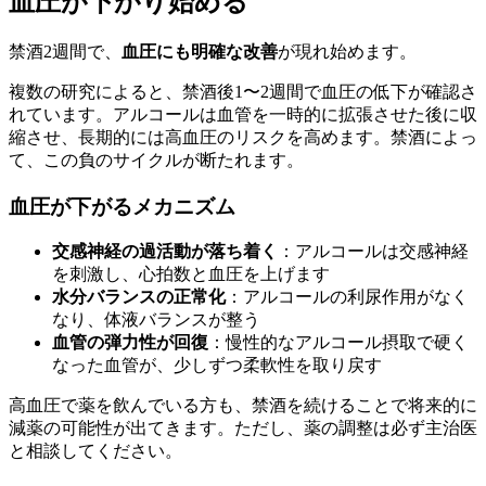
血圧が下がり始める
禁酒2週間で、
血圧にも明確な改善
が現れ始めます。
複数の研究によると、禁酒後1〜2週間で血圧の低下が確認さ
れています。アルコールは血管を一時的に拡張させた後に収
縮させ、長期的には高血圧のリスクを高めます。禁酒によっ
て、この負のサイクルが断たれます。
血圧が下がるメカニズム
交感神経の過活動が落ち着く
：アルコールは交感神経
を刺激し、心拍数と血圧を上げます
水分バランスの正常化
：アルコールの利尿作用がなく
なり、体液バランスが整う
血管の弾力性が回復
：慢性的なアルコール摂取で硬く
なった血管が、少しずつ柔軟性を取り戻す
高血圧で薬を飲んでいる方も、禁酒を続けることで将来的に
減薬の可能性が出てきます。ただし、薬の調整は必ず主治医
と相談してください。