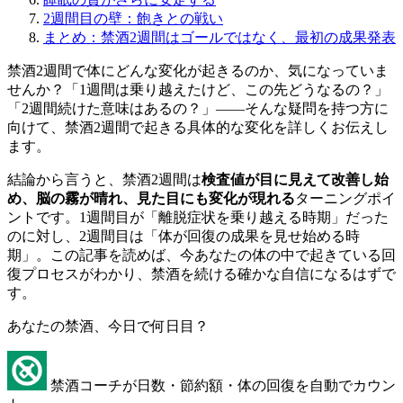
2週間目の壁：飽きとの戦い
まとめ：禁酒2週間はゴールではなく、最初の成果発表
禁酒2週間で体にどんな変化が起きるのか、気になっていま
せんか？「1週間は乗り越えたけど、この先どうなるの？」
「2週間続けた意味はあるの？」——そんな疑問を持つ方に
向けて、禁酒2週間で起きる具体的な変化を詳しくお伝えし
ます。
結論から言うと、禁酒2週間は
検査値が目に見えて改善し始
め、脳の霧が晴れ、見た目にも変化が現れる
ターニングポイ
ントです。1週間目が「離脱症状を乗り越える時期」だった
のに対し、2週間目は「体が回復の成果を見せ始める時
期」。この記事を読めば、今あなたの体の中で起きている回
復プロセスがわかり、禁酒を続ける確かな自信になるはずで
す。
あなたの禁酒、今日で何日目？
禁酒コーチが日数・節約額・体の回復を自動でカウン