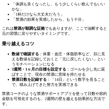
「体調も良くなったし、もう少しくらい飲んでもいい
かな」
「1杯だけなら大丈夫だろう」
「禁酒の効果を実感したから、もう十分」
これは
禁酒が順調な証拠
でもありますが、ここで油断すると
元の習慣に戻りやすいタイミングです。
乗り越えるコツ
数値で確認する
：体重・血圧・体脂肪率など、目に見
える数値を記録しておくと「元に戻したくない」とい
うモチベーションになる
3週間・1ヶ月の目標を設定する
：ゴールを少し先に延
ばすことで、現在の禁酒に意味を持たせる
禁酒日数を記録する
：「14日」という数字を見ること
で、積み上げてきた努力を実感できる
禁酒コーチのような禁酒サポートアプリを使って日数や節約
金額を可視化するのも、2週間の壁を越える効果的な方法で
す。