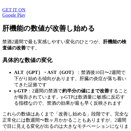
GET IT ON
Google Play
肝機能の数値が改善し始める
禁酒2週間で最も実感しやすい変化のひとつが、
肝機能の検
査値の改善
です。
具体的な数値の変化
ALT（GPT）・AST（GOT）
：禁酒後10日〜2週間で
下がり始める傾向があります。肝臓の炎症が落ち着い
てきた証拠です
γ-GTP
：2週間の禁酒で
約半分の値にまで改善
すること
が報告されています。γ-GTPは飲酒量に敏感に反応す
る指標なので、禁酒の効果が最も早く反映されます
これらの数値はあくまで「改善し始める」段階です。完全な
正常化には数週間〜数ヶ月かかることもありますが、2週間
で目に見える変化が出るのは大きなモチベーションになりま