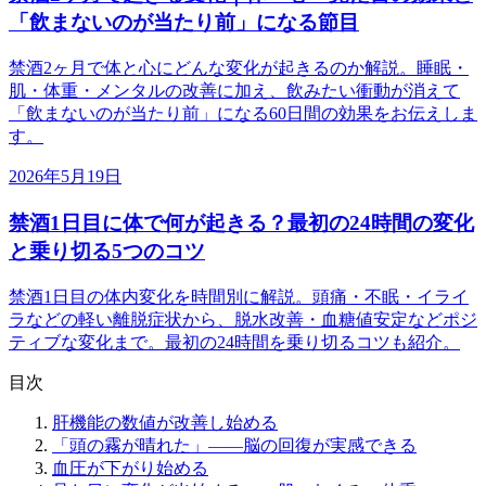
「飲まないのが当たり前」になる節目
禁酒2ヶ月で体と心にどんな変化が起きるのか解説。睡眠・
肌・体重・メンタルの改善に加え、飲みたい衝動が消えて
「飲まないのが当たり前」になる60日間の効果をお伝えしま
す。
2026年5月19日
禁酒1日目に体で何が起きる？最初の24時間の変化
と乗り切る5つのコツ
禁酒1日目の体内変化を時間別に解説。頭痛・不眠・イライ
ラなどの軽い離脱症状から、脱水改善・血糖値安定などポジ
ティブな変化まで。最初の24時間を乗り切るコツも紹介。
目次
肝機能の数値が改善し始める
「頭の霧が晴れた」——脳の回復が実感できる
血圧が下がり始める