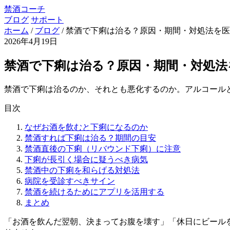
禁酒コーチ
ブログ
サポート
ホーム
/
ブログ
/
禁酒で下痢は治る？原因・期間・対処法を医
2026年4月19日
禁酒で下痢は治る？原因・期間・対処法
禁酒で下痢は治るのか、それとも悪化するのか。アルコール
目次
なぜお酒を飲むと下痢になるのか
禁酒すれば下痢は治る？期間の目安
禁酒直後の下痢（リバウンド下痢）に注意
下痢が長引く場合に疑うべき病気
禁酒中の下痢を和らげる対処法
病院を受診すべきサイン
禁酒を続けるためにアプリを活用する
まとめ
「お酒を飲んだ翌朝、決まってお腹を壊す」「休日にビール