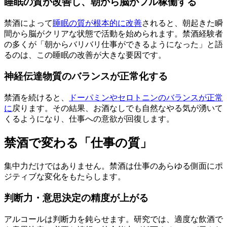
睡眠の質が改善し、朝から脳がフル稼働する
禁酒によって
睡眠の質が根本的に改善
されると、朝起きた瞬
間から脳がクリアな状態で活動を始められます。禁酒経験者
の多くが「朝からバリバリ仕事ができるようになった」と語
るのは、この睡眠の改善が大きな要因です。
神経伝達物質のバランスが正常化する
禁酒を続けると、
ドーパミンやセロトニンのバランスが正常
に
戻ります。その結果、お酒なしでも自然なやる気が湧いて
くるようになり、仕事への意欲が回復します。
禁酒で変わる「仕事の質」
集中力だけではありません。禁酒は仕事のあらゆる側面にポ
ジティブな変化をもたらします。
判断力・意思決定の精度が上がる
アルコールは判断力を鈍らせます。研究では、適度な飲酒で