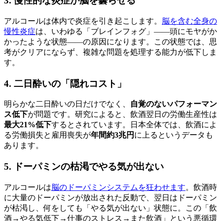
3. 慢性的な炎症が脳を曇らせる
アルコールは体内で炎症を引き起こします。
脳を含む全身の
慢性炎症
は、いわゆる「ブレインフォグ」——頭にモヤがか
かったような状態——の原因になります。この状態では、思
考がクリアにならず、複雑な問題を処理する能力が低下しま
す。
4. 二日酔いの「隠れコスト」
明らかな二日酔いの日だけでなく、
自覚のないパフォーマン
ス低下
が問題です。研究によると、飲酒翌日の労働生産性は
最大21%低下
するとされています。日本全体では、飲酒によ
る労働損失と雇用喪失が
年間約3兆円
に上るというデータも
あります。
5. ドーパミンの枯渇でやる気が出ない
アルコールは
脳のドーパミンシステムを狂わせます
。飲酒時
に大量のドーパミンが放出された反動で、翌日はドーパミン
が枯渇し、何をしても「やる気が出ない」状態に。この「飲
酒→やる気低下→仕事のストレス→また飲酒」という悪循環