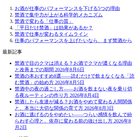
お酒が仕事のパフォーマンスを下げる5つの理由
禁酒で集中力が上がる科学的メカニズム
禁酒で変わる「仕事の質」
「平日だけ禁酒」は効果があるか？
禁酒で仕事が変わるタイムライン
仕事のパフォーマンスを上げたいなら、まず禁酒から
最新記事
禁酒で目のクマは消える？お酒でクマが濃くなる理由
と改善までの期間
2026年8月6日
禁酒の本おすすめ8選——読むだけで飲まなくなる「読
む禁酒」の始め方
2026年8月5日
禁酒中の夜の過ごし方——お酒を飲まない夜を乗り切
る夜ルーティンの作り方
2026年8月4日
禁酒したら友達が減る？お酒をやめて変わる人間関係
と、本当に大切な関係の育て方
2026年8月3日
お酒に逃げるのをやめたい——つらい感情を飲んで紛
らわす心理と、依存に変わる前の抜け出し方
2026年8
月2日