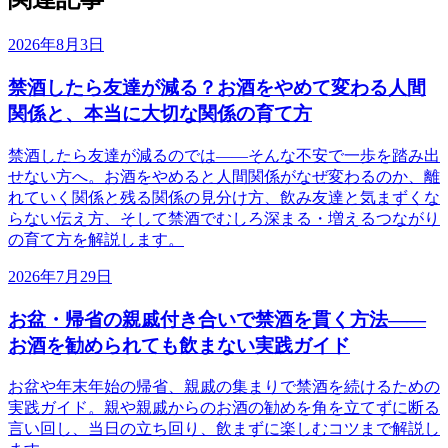
2026年8月3日
禁酒したら友達が減る？お酒をやめて変わる人間
関係と、本当に大切な関係の育て方
禁酒したら友達が減るのでは——そんな不安で一歩を踏み出
せない方へ。お酒をやめると人間関係がなぜ変わるのか、離
れていく関係と残る関係の見分け方、飲み友達と気まずくな
らない伝え方、そして禁酒でむしろ深まる・増えるつながり
の育て方を解説します。
2026年7月29日
お盆・帰省の親戚付き合いで禁酒を貫く方法——
お酒を勧められても飲まない実践ガイド
お盆や年末年始の帰省、親戚の集まりで禁酒を続けるための
実践ガイド。親や親戚からのお酒の勧めを角を立てずに断る
言い回し、当日の立ち回り、飲まずに楽しむコツまで解説し