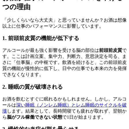
つの理由
「少しくらいなら大丈夫」と思っていませんか？お酒は想像
以上に仕事のパフォーマンスに影響しています。
1. 前頭前皮質の機能が低下する
アルコールが最も強く影響を受ける脳の部位は
前頭前皮質
で
す。ここは計画立案、集中力、判断力、意思決定を司る、ま
さに「仕事脳」の中枢です。飲酒を続けると、この前頭前皮
質の機能が慢性的に低下し、日中の仕事でも本来の力を発揮
できなくなります。
2. 睡眠の質が破壊される
お酒を飲むとすぐに眠れるかもしれません。しかし、アルコ
ールは
深い睡眠（ノンレム睡眠）とレム睡眠のサイクルを破
壊
します。結果として、長時間寝ても疲れが取れず、翌朝か
ら
脳がフル稼働できない状態
で1日が始まります。