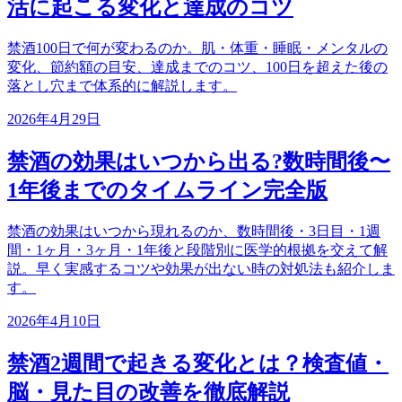
活に起こる変化と達成のコツ
禁酒100日で何が変わるのか。肌・体重・睡眠・メンタルの
変化、節約額の目安、達成までのコツ、100日を超えた後の
落とし穴まで体系的に解説します。
2026年4月29日
禁酒の効果はいつから出る?数時間後〜
1年後までのタイムライン完全版
禁酒の効果はいつから現れるのか、数時間後・3日目・1週
間・1ヶ月・3ヶ月・1年後と段階別に医学的根拠を交えて解
説。早く実感するコツや効果が出ない時の対処法も紹介しま
す。
2026年4月10日
禁酒2週間で起きる変化とは？検査値・
脳・見た目の改善を徹底解説