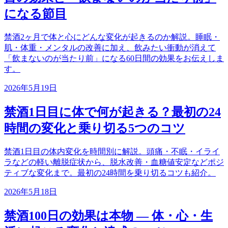
になる節目
禁酒2ヶ月で体と心にどんな変化が起きるのか解説。睡眠・
肌・体重・メンタルの改善に加え、飲みたい衝動が消えて
「飲まないのが当たり前」になる60日間の効果をお伝えしま
す。
2026年5月19日
禁酒1日目に体で何が起きる？最初の24
時間の変化と乗り切る5つのコツ
禁酒1日目の体内変化を時間別に解説。頭痛・不眠・イライ
ラなどの軽い離脱症状から、脱水改善・血糖値安定などポジ
ティブな変化まで。最初の24時間を乗り切るコツも紹介。
2026年5月18日
禁酒100日の効果は本物 ― 体・心・生