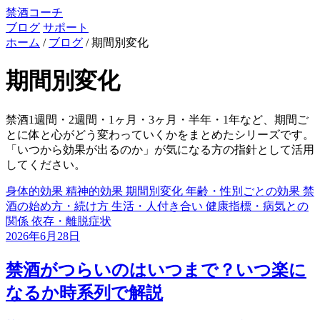
禁酒コーチ
ブログ
サポート
ホーム
/
ブログ
/
期間別変化
期間別変化
禁酒1週間・2週間・1ヶ月・3ヶ月・半年・1年など、期間ご
とに体と心がどう変わっていくかをまとめたシリーズです。
「いつから効果が出るのか」が気になる方の指針として活用
してください。
身体的効果
精神的効果
期間別変化
年齢・性別ごとの効果
禁
酒の始め方・続け方
生活・人付き合い
健康指標・病気との
関係
依存・離脱症状
2026年6月28日
禁酒がつらいのはいつまで？いつ楽に
なるか時系列で解説