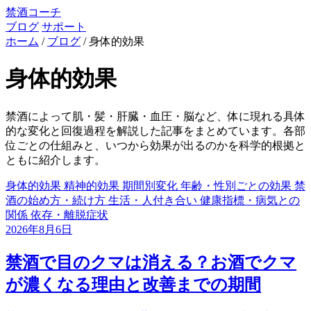
禁酒コーチ
ブログ
サポート
ホーム
/
ブログ
/
身体的効果
身体的効果
禁酒によって肌・髪・肝臓・血圧・脳など、体に現れる具体
的な変化と回復過程を解説した記事をまとめています。各部
位ごとの仕組みと、いつから効果が出るのかを科学的根拠と
ともに紹介します。
身体的効果
精神的効果
期間別変化
年齢・性別ごとの効果
禁
酒の始め方・続け方
生活・人付き合い
健康指標・病気との
関係
依存・離脱症状
2026年8月6日
禁酒で目のクマは消える？お酒でクマ
が濃くなる理由と改善までの期間