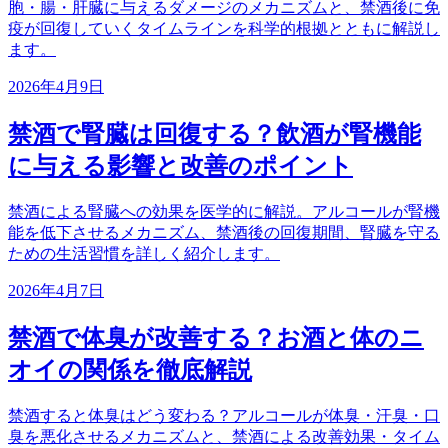
胞・腸・肝臓に与えるダメージのメカニズムと、禁酒後に免
疫が回復していくタイムラインを科学的根拠とともに解説し
ます。
2026年4月9日
禁酒で腎臓は回復する？飲酒が腎機能
に与える影響と改善のポイント
禁酒による腎臓への効果を医学的に解説。アルコールが腎機
能を低下させるメカニズム、禁酒後の回復期間、腎臓を守る
ための生活習慣を詳しく紹介します。
2026年4月7日
禁酒で体臭が改善する？お酒と体のニ
オイの関係を徹底解説
禁酒すると体臭はどう変わる？アルコールが体臭・汗臭・口
臭を悪化させるメカニズムと、禁酒による改善効果・タイム