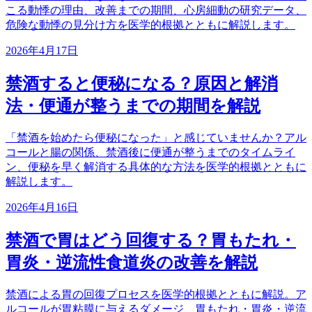
こる動悸の理由、改善までの期間、心房細動の研究データ、
危険な動悸の見分け方を医学的根拠とともに解説します。
2026年4月17日
禁酒すると便秘になる？原因と解消
法・便通が整うまでの期間を解説
「禁酒を始めたら便秘になった」と感じていませんか？アル
コールと腸の関係、禁酒後に便通が整うまでのタイムライ
ン、便秘を早く解消する具体的な方法を医学的根拠とともに
解説します。
2026年4月16日
禁酒で胃はどう回復する？胃もたれ・
胃炎・逆流性食道炎の改善を解説
禁酒による胃の回復プロセスを医学的根拠とともに解説。ア
ルコールが胃粘膜に与えるダメージ、胃もたれ・胃炎・逆流